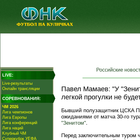
Российские новос
LIVE:
Live-результаты
Павел Мамаев: "У "Зенит
Онлайн трансляции
легкой прогулки не будет
СОРЕВНОВАНИЯ:
ЧМ 2026
Бывший полузащитник ЦСКА П
Лига чемпионов
ожиданиями от матча 30-го тур
Лига Европы
"Зенитом"
.
Лига конференций
Лига наций
Клубный ЧМ
Перед заключительным туром ч
Суперкубок УЕФА