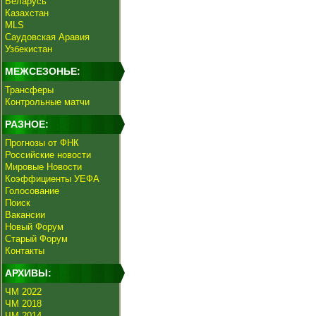
Беларусь
Казахстан
MLS
Саудовская Аравия
Узбекистан
МЕЖСЕЗОНЬЕ:
Трансферы
Контрольные матчи
РАЗНОЕ:
Прогнозы от ФНК
Российские новости
Мировые Новости
Коэффициенты УЕФА
Голосование
Поиск
Вакансии
Новый Форум
Старый Форум
Контакты
АРХИВЫ:
ЧМ 2022
ЧМ 2018
ЧМ 2014