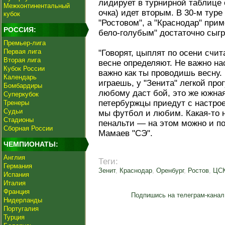
лидирует в турнирной таблице 
Межконтинентальный
очка) идет вторым. В 30-м туре 
кубок
"Ростовом", а "Краснодар" при
РОССИЯ:
бело-голубым" достаточно сыгр
Премьер-лига
Первая лига
"Говорят, цыплят по осени счи
Вторая лига
весне определяют. Не важно на
Кубок России
важно как ты проводишь весну.
Календарь
играешь, у "Зенита" легкой про
Бомбардиры
любому даст бой, это же южная
Суперкубок
петербуржцы приедут с настрое
Тренеры
Судьи
мы футбол и любим. Какая-то н
Стадионы
пенальти — на этом можно и по
Сборная России
Мамаев "СЭ".
ЧЕМПИОНАТЫ:
Англия
Теги:
Германия
Зенит
,
Краснодар
,
Оренбург
,
Ростов
,
ЦС
Испания
Италия
Франция
Подпишись на телеграм-канал
Нидерланды
Португалия
Турция