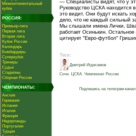
— Специалисты видят, что у эт
Межконтинентальный
Руководство ЦСКА находится в 
кубок
это видит. Они будут искать хо
РОССИЯ:
дело, что не каждый сильный з
Мы слышали имена Лички, Швар
Премьер-лига
Первая лига
работает Осинькин. Остальное 
Вторая лига
цитирует "Евро-футбол" Гриши
Кубок России
Календарь
Бомбардиры
Теги:
Суперкубок
Тренеры
Дмитрий Игдисамов
Судьи
Стадионы
Сочи
,
ЦСКА
,
Чемпионат России
Сборная России
ЧЕМПИОНАТЫ:
Подпишись на телеграм-канал
Англия
Германия
Испания
Италия
Франция
Нидерланды
Португалия
Турция