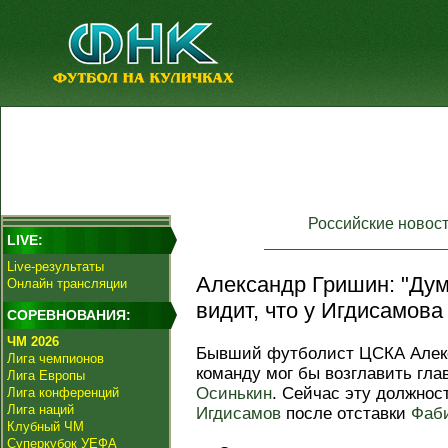
Российские новос
LIVE:
Live-результаты
Александр Гришин: "Ду
Онлайн трансляции
видит, что у Игдисамова
СОРЕВНОВАНИЯ:
ЧМ 2026
Бывший футболист ЦСКА Алекс
Лига чемпионов
команду мог бы возглавить гл
Лига Европы
Осинькин
. Сейчас эту должнос
Лига конференций
Лига наций
Игдисамов
после отставки
Фаб
Клубный ЧМ
Суперкубок УЕФА