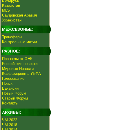
Беларусь
Казахстан
MLS
Саудовская Аравия
Узбекистан
МЕЖСЕЗОНЬЕ:
Трансферы
Контрольные матчи
РАЗНОЕ:
Прогнозы от ФНК
Российские новости
Мировые Новости
Коэффициенты УЕФА
Голосование
Поиск
Вакансии
Новый Форум
Старый Форум
Контакты
АРХИВЫ:
ЧМ 2022
ЧМ 2018
ЧМ 2014