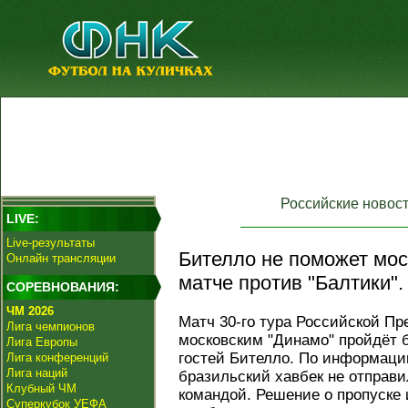
Российские новос
LIVE:
Live-результаты
Бителло не поможет мос
Онлайн трансляции
матче против "Балтики".
СОРЕВНОВАНИЯ:
ЧМ 2026
Матч 30-го тура Российской П
Лига чемпионов
московским "Динамо" пройдёт 
Лига Европы
гостей Бителло. По информации
Лига конференций
Лига наций
бразильский хавбек не отправи
Клубный ЧМ
командой. Решение о пропуске
Суперкубок УЕФА