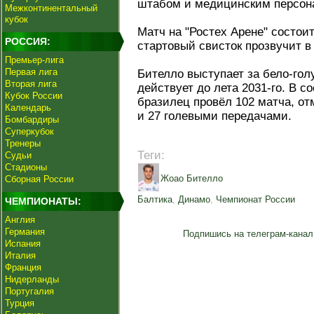
штабом и медицинским персон
Межконтинентальный
кубок
Матч на "Ростех Арене" состоит
РОССИЯ:
стартовый свисток прозвучит в
Премьер-лига
Первая лига
Бителло выступает за бело-голу
Вторая лига
действует до лета 2031-го. В 
Кубок России
бразилец провёл 102 матча, о
Календарь
и 27 голевыми передачами.
Бомбардиры
Суперкубок
Тренеры
Теги:
Судьи
Стадионы
Жоао Бителло
Сборная России
Балтика
,
Динамо
,
Чемпионат России
ЧЕМПИОНАТЫ:
Англия
Германия
Подпишись на телеграм-канал
Испания
Италия
Франция
Нидерланды
Португалия
Турция