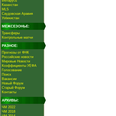
Беларусь
Казахстан
MLS
Саудовская Аравия
Узбекистан
МЕЖСЕЗОНЬЕ:
Трансферы
Контрольные матчи
РАЗНОЕ:
Прогнозы от ФНК
Российские новости
Мировые Новости
Коэффициенты УЕФА
Голосование
Поиск
Вакансии
Новый Форум
Старый Форум
Контакты
АРХИВЫ:
ЧМ 2022
ЧМ 2018
ЧМ 2014