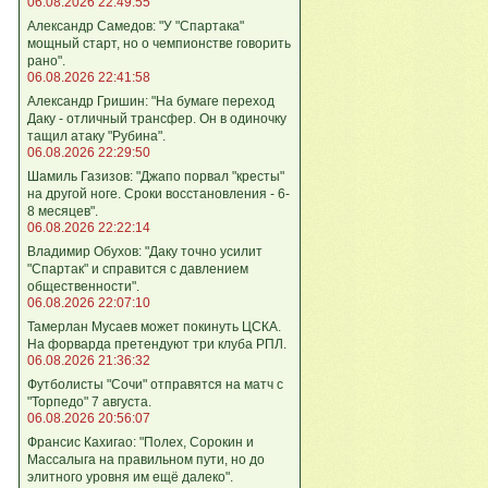
06.08.2026 22:49:55
Александр Самедов: "У "Спартака"
мощный старт, но о чемпионстве говорить
рано".
06.08.2026 22:41:58
Александр Гришин: "На бумаге переход
Даку - отличный трансфер. Он в одиночку
тащил атаку "Рубина".
06.08.2026 22:29:50
Шамиль Газизов: "Джапо порвал "кресты"
на другой ноге. Сроки восстановления - 6-
8 месяцев".
06.08.2026 22:22:14
Владимир Обухов: "Даку точно усилит
"Спартак" и справится с давлением
общественности".
06.08.2026 22:07:10
Тамерлан Мусаев может покинуть ЦСКА.
На форварда претендуют три клуба РПЛ.
06.08.2026 21:36:32
Футболисты "Сочи" отправятся на матч с
"Торпедо" 7 августа.
06.08.2026 20:56:07
Франсис Кахигао: "Полех, Сорокин и
Массалыга на правильном пути, но до
элитного уровня им ещё далеко".