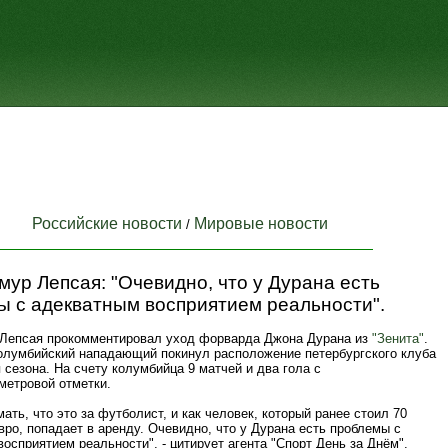
Российские новости
Мировые новости
/
мур Лепсая: "Очевидно, что у Дурана есть
ы с адекватным восприятием реальности".
 Лепсая прокомментировал уход форварда Джона Дурана из
"Зенита"
.
олумбийский нападающий покинул расположение петербургского клуба
 сезона. На счету колумбийца 9 матчей и два гола с
метровой отметки.
ать, что это за футболист, и как человек, который ранее стоил 70
ро, попадает в аренду. Очевидно, что у Дурана есть проблемы с
осприятием реальности", - цитирует агента "Спорт День за Днём".