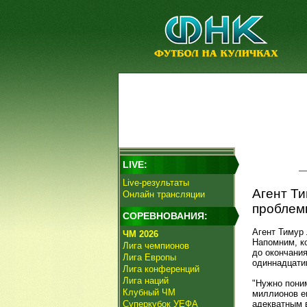
LIVE:
Live-результаты
Агент Ти
Онлайн трансляции
проблем
СОРЕВНОВАНИЯ:
Агент Тимур
ЧМ 2026
Напомним, к
Лига чемпионов
до окончания
Лига Европы
одиннадцати
Лига конференций
Лига наций
"Нужно поним
Клубный ЧМ
миллионов ев
Суперкубок УЕФА
адекватным в