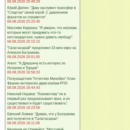
06.08.2026 20:49:29
Юрий Дюпин: "Даку заслужил трансфер в
"Спартак" своей игрой. С давлением
фанатов он справится".
06.08.2026 20:25:40
Массимо Каррера: "Я уверен, что игрокам,
которые могут придумать что-то
нестандартное, нужно давать свободу".
06.08.2026 20:15:15
"Галатасарай" предложил 33 млн евро за
Алексея Батракова.
06.08.2026 20:01:05
Агент: "К Дркушичу есть интерес из
Испании и Турции".
06.08.2026 16:58:33
Полузащитник "Атлетико Минейро" Алан
Франко интересен двум клубам РПЛ.
06.08.2026 16:44:43
Николай Наумов: "Локомотиву" не в
первый раз предсказывают крах, а он
существовал и будет существовать".
06.08.2026 16:23:56
Евгений Ловчев: "Думаю, что у Батракова
всё получится в "Галатасарае".
06.08.2026 16:11:08
Виллиам де Оливейра: "Мостовой