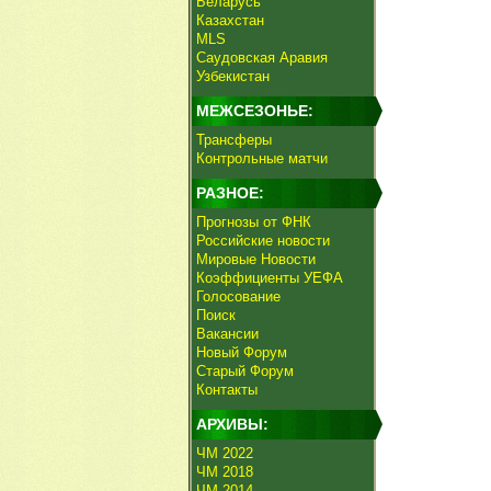
Беларусь
Казахстан
MLS
Саудовская Аравия
Узбекистан
МЕЖСЕЗОНЬЕ:
Трансферы
Контрольные матчи
РАЗНОЕ:
Прогнозы от ФНК
Российские новости
Мировые Новости
Коэффициенты УЕФА
Голосование
Поиск
Вакансии
Новый Форум
Старый Форум
Контакты
АРХИВЫ:
ЧМ 2022
ЧМ 2018
ЧМ 2014