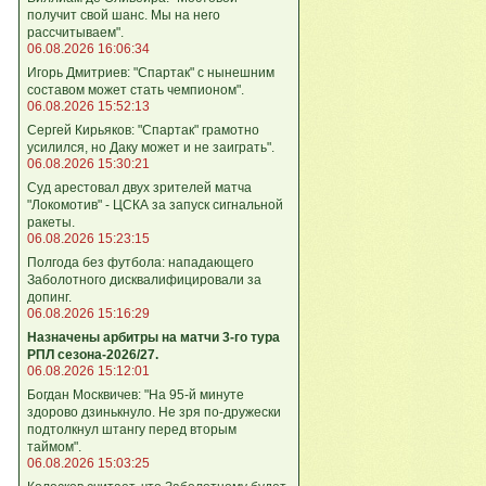
получит свой шанс. Мы на него
рассчитываем".
06.08.2026 16:06:34
Игорь Дмитриев: "Спартак" с нынешним
составом может стать чемпионом".
06.08.2026 15:52:13
Сергей Кирьяков: "Спартак" грамотно
усилился, но Даку может и не заиграть".
06.08.2026 15:30:21
Суд арестовал двух зрителей матча
"Локомотив" - ЦСКА за запуск сигнальной
ракеты.
06.08.2026 15:23:15
Полгода без футбола: нападающего
Заболотного дисквалифицировали за
допинг.
06.08.2026 15:16:29
Назначены арбитры на матчи 3-го тура
РПЛ сезона-2026/27.
06.08.2026 15:12:01
Богдан Москвичев: "На 95‑й минуте
здорово дзинькнуло. Не зря по‑дружески
подтолкнул штангу перед вторым
таймом".
06.08.2026 15:03:25