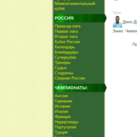
Межконтинентальный
кубок
Теги:
РОССИЯ:
Джон Д
Премьер-лига
Зенит
,
Чемпи
Первая лига
Вторая лига
Кубок России
По
Календарь
Бомбардиры
Суперкубок
Тренеры
Судьи
Стадионы
Сборная России
ЧЕМПИОНАТЫ:
Англия
Германия
Испания
Италия
Франция
Нидерланды
Португалия
Турция