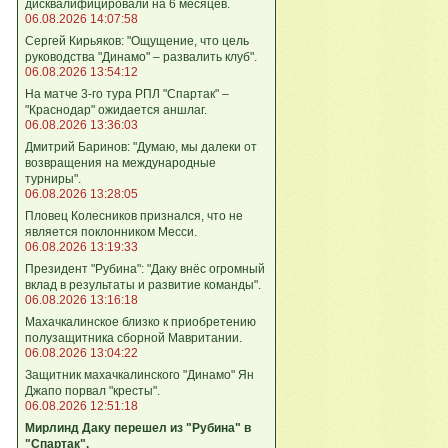
дисквалифицировали на 6 месяцев.
06.08.2026 14:07:58
Сергей Кирьяков: "Ощущение, что цель
руководства "Динамо" – развалить клуб".
06.08.2026 13:54:12
На матче 3-го тура РПЛ "Спартак" –
"Краснодар" ожидается аншлаг.
06.08.2026 13:36:03
Дмитрий Баринов: "Думаю, мы далеки от
возвращения на международные
турниры".
06.08.2026 13:28:05
Пловец Колесников признался, что не
является поклонником Месси.
06.08.2026 13:19:33
Президент "Рубина": "Даку внёс огромный
вклад в результаты и развитие команды".
06.08.2026 13:16:18
Махачкалинское близко к приобретению
полузащитника сборной Мавритании.
06.08.2026 13:04:22
Защитник махачкалинского "Динамо" Ян
Джапо порвал "кресты".
06.08.2026 12:51:18
Мирлинд Даку перешел из "Рубина" в
"Спартак".