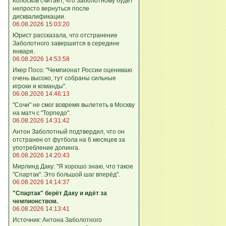
Колосков считает, что Заболотному будет
непросто вернуться после
дисквалификации.
06.08.2026 15:03:20
Юрист рассказала, что отстранение
Заболотного завершится в середине
января.
06.08.2026 14:53:58
Икер Посо: "Чемпионат России оцениваю
очень высоко, тут собраны сильные
игроки и команды".
06.08.2026 14:46:13
"Сочи" не смог вовремя вылететь в Москву
на матч с "Торпедо".
06.08.2026 14:31:42
Антон Заболотный подтвердил, что он
отстранен от футбола на 6 месяцев за
употребление допинга.
06.08.2026 14:20:43
Мирлинд Даку: "Я хорошо знаю, что такое
"Спартак". Это большой шаг вперёд".
06.08.2026 14:14:37
"Спартак" берёт Даку и идёт за
чемпионством.
06.08.2026 14:13:41
Источник: Антона Заболотного