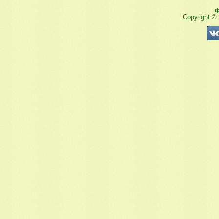
Ф
Copyright ©