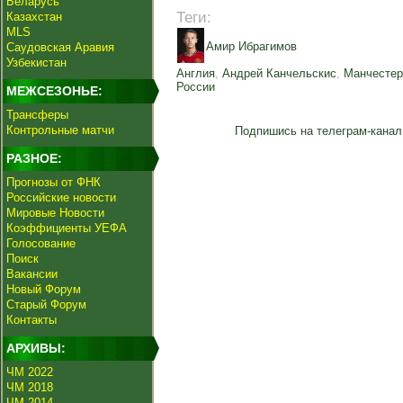
Беларусь
Теги:
Казахстан
MLS
Амир Ибрагимов
Саудовская Аравия
Узбекистан
Англия
,
Андрей Канчельскис
,
Манчесте
России
МЕЖСЕЗОНЬЕ:
Трансферы
Контрольные матчи
Подпишись на телеграм-канал
РАЗНОЕ:
Прогнозы от ФНК
Российские новости
Мировые Новости
Коэффициенты УЕФА
Голосование
Поиск
Вакансии
Новый Форум
Старый Форум
Контакты
АРХИВЫ:
ЧМ 2022
ЧМ 2018
ЧМ 2014