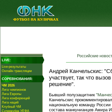
Российские новос
LIVE:
Live-результаты
Андрей Канчельскис: "С
Онлайн трансляции
участвует, так что вызо
СОРЕВНОВАНИЯ:
решение".
ЧМ 2026
Лига чемпионов
Лига Европы
Бывший полузащитник
"Манче
Лига конференций
Канчельскис прокомментировал
Лига наций
национальную команду России 
Клубный ЧМ
состава манкунианцев Амира И
Суперкубок УЕФА