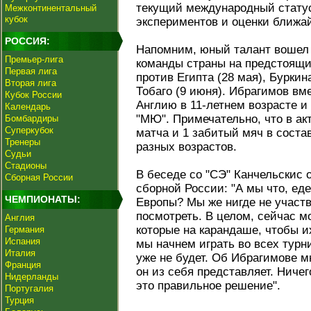
текущий международный статус
Межконтинентальный
кубок
экспериментов и оценки ближа
РОССИЯ:
Напомним, юный талант вошел 
Премьер-лига
команды страны на предстоящ
Первая лига
против Египта (28 мая), Буркин
Вторая лига
Тобаго (9 июня). Ибрагимов вм
Кубок России
Англию в 11-летнем возрасте и
Календарь
"МЮ". Примечательно, что в ак
Бомбардиры
Суперкубок
матча и 1 забитый мяч в сост
Тренеры
разных возрастов.
Судьи
Стадионы
В беседе со "СЭ" Канчельскис 
Сборная России
сборной России: "А мы что, ед
ЧЕМПИОНАТЫ:
Европы? Мы же нигде не участв
посмотреть. В целом, сейчас 
Англия
которые на карандаше, чтобы и
Германия
Испания
мы начнем играть во всех турн
Италия
уже не будет. Об Ибрагимове м
Франция
он из себя представляет. Ничег
Нидерланды
это правильное решение".
Португалия
Турция