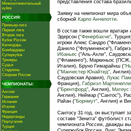
представления состава бразил
Межконтинентальный
кубок
Заявку на чемпионат мира объ
РОССИЯ:
сборной
Карло Анчелотти
.
Премьер-лига
Первая лига
В состав также вошли вратари 
Вторая лига
Эдерсон (
"Фенербахче"
, Турция
Кубок России
игроки Алекс Сандро ("Фламенго
Календарь
Данило ("Флуминенсе"), Габриэ
Бомбардиры
Ибаньес
("Аль-Ахли", Саудовск
Суперкубок
("Фламенго"), Маркиньос (ПСЖ,
Тренеры
Судьи
Италия), Бруно Гимарайнш (
"Н
Стадионы
(
"Манчестер Юнайтед"
, Англия
Сборная России
Саудовская Аравия),
Лукас Пак
Франция),
Габриэл Мартинелли
ЧЕМПИОНАТЫ:
(
"Брентфорд"
, Англия),
Матеус 
Англия
Англия), Неймар ("Сантос"), Ра
Германия
Райан (
"Борнмут"
, Англия) и Ви
Испания
Италия
Франция
Сантосу 31 год, он выступает за
Нидерланды
составе "Зенита" футболист с
Португалия
чемпионата России, дважды выи
Турция
Суперкубок России. Луис Энрик