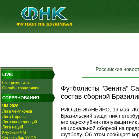
Российские новос
LIVE:
Live-результаты
Футболисты "Зенита" Са
Онлайн трансляции
состав сборной Бразили
СОРЕВНОВАНИЯ:
ЧМ 2026
РИО-ДЕ-ЖАНЕЙРО, 19 мая. /Ко
Лига чемпионов
Бразильский защитник петербу
Лига Европы
его одноклубник полузащитник
Лига конференций
Лига наций
национальной сборной на пред
Клубный ЧМ
футболу. Об этом сообщает ко
Суперкубок УЕФА