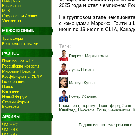
Беларусь
2025 года и стал чемпионом Р
Казахстан
MLS
Саудовская Аравия
На групповом этапе чемпионат
Узбекистан
с командами Марокко, Гаити и 
июня по 19 июля в США, Канад
МЕЖСЕЗОНЬЕ:
Трансферы
Контрольные матчи
Теги:
РАЗНОЕ:
Габриэл Мартинелли
Прогнозы от ФНК
Российские новости
Лукас Пакета
Мировые Новости
Коэффициенты УЕФА
Голосование
Матеус Кунья
Поиск
Вакансии
Рожер Ибаньес
Новый Форум
Старый Форум
Барселона
,
Борнмут
,
Брентфорд
,
Зенит
,
Контакты
Юнайтед
,
Ньюкасл
,
Рома
,
Фенербахче
,
АРХИВЫ:
ЧМ 2022
Подпишись на телеграм-канал
ЧМ 2018
ЧМ 2014