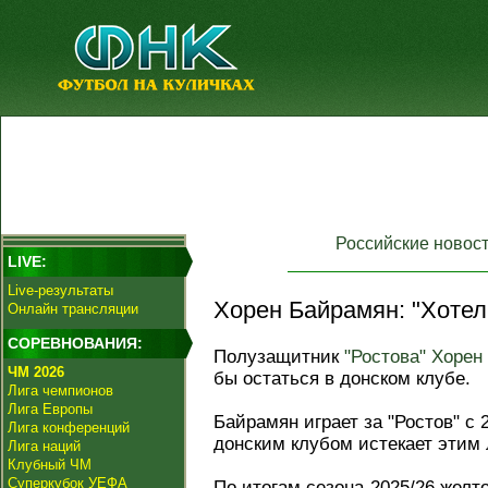
Российские новос
LIVE:
Live-результаты
Хорен Байрамян: "Хотел 
Онлайн трансляции
СОРЕВНОВАНИЯ:
Полузащитник
"Ростова"
Хорен
ЧМ 2026
бы остаться в донском клубе.
Лига чемпионов
Лига Европы
Байрамян играет за "Ростов" с 
Лига конференций
донским клубом истекает этим 
Лига наций
Клубный ЧМ
Суперкубок УЕФА
По итогам сезона-2025/26 желт