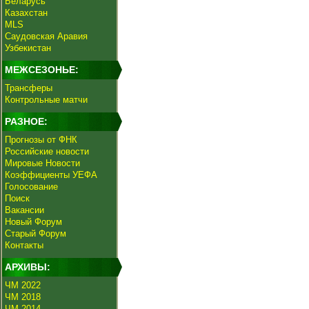
Беларусь
Казахстан
MLS
Саудовская Аравия
Узбекистан
МЕЖСЕЗОНЬЕ:
Трансферы
Контрольные матчи
РАЗНОЕ:
Прогнозы от ФНК
Российские новости
Мировые Новости
Коэффициенты УЕФА
Голосование
Поиск
Вакансии
Новый Форум
Старый Форум
Контакты
АРХИВЫ:
ЧМ 2022
ЧМ 2018
ЧМ 2014