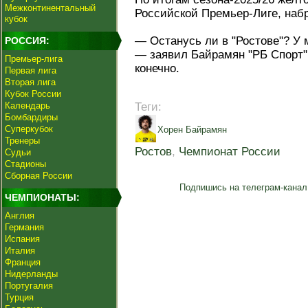
Межконтинентальный
Российской Премьер-Лиге, набр
кубок
— Останусь ли в "Ростове"? У 
РОССИЯ:
— заявил Байрамян "РБ Спорт"
Премьер-лига
конечно.
Первая лига
Вторая лига
Кубок России
Календарь
Теги:
Бомбардиры
Суперкубок
Хорен Байрамян
Тренеры
Ростов
,
Чемпионат России
Судьи
Стадионы
Сборная России
Подпишись на телеграм-канал
ЧЕМПИОНАТЫ:
Англия
Германия
Испания
Италия
Франция
Нидерланды
Португалия
Турция