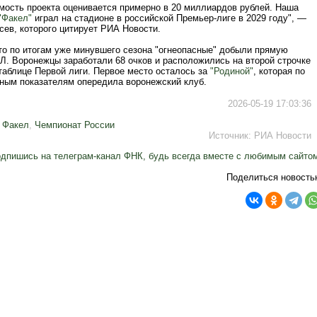
мость проекта оценивается примерно в 20 миллиардов рублей. Наша
"Факел"
играл на стадионе в российской Премьер-лиге в 2029 году", —
сев, которого цитирует РИА Новости.
то по итогам уже минувшего сезона "огнеопасные" добыли прямую
Л. Воронежцы заработали 68 очков и расположились на второй строчке
таблице Первой лиги. Первое место осталось за
"Родиной"
, которая по
ным показателям опередила воронежский клуб.
2026-05-19 17:03:36
,
Факел
,
Чемпионат России
Источник:
РИА Новости
дпишись на телеграм-канал ФНК, будь всегда вместе с любимым сайто
Поделиться новость