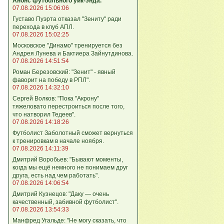
Анонс футбольного уик-энда.
07.08.2026 15:06:06
Густаво Пуэрта отказал "Зениту" ради
перехода в клуб АПЛ.
07.08.2026 15:02:25
Московское "Динамо" тренируется без
Андрея Лунева и Бактиера Зайнутдинова.
07.08.2026 14:51:54
Роман Березовский: "Зенит" - явный
фаворит на победу в РПЛ".
07.08.2026 14:32:10
Сергей Волков: "Пока "Акрону"
тяжеловато перестроиться после того,
что натворил Тедеев".
07.08.2026 14:18:26
Футболист Заболотный сможет вернуться
к тренировкам в начале ноября.
07.08.2026 14:11:39
Дмитрий Воробьев: "Бывают моменты,
когда мы ещё немного не понимаем друг
друга, есть над чем работать".
07.08.2026 14:06:54
Дмитрий Кузнецов: "Даку — очень
качественный, забивной футболист".
07.08.2026 13:54:33
Манфред Угальде: "Не могу сказать, что