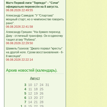
Матч Первой лиги "Торпедо" - "Сочи"
официально перенесён на 8 августа.
06.08.2026 22:49:55
Александр Самедов: "У "Спартака"
мощный старт, но о чемпионстве говорить
рано".
06.08.2026 22:41:58
Александр Гришин: "На бумаге переход
Даку - отличный трансфер. Он в одиночку
тащил атаку "Рубина".
06.08.2026 22:29:50
Шамиль Газизов: "Джапо порвал "кресты"
на другой ноге. Сроки восстановления - 6-
8 месяцев".
06.08.2026 22:22:14
Архив новостей (
календарь
).
Август
3
10
17
24
31
4
11
18
25
5
12
19
26
6
13
20
27
7
14
21
28
1
8
15
22
29