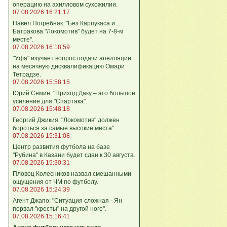
операцию на ахилловом сухожилии.
07.08.2026 16:21:17
Павел Погребняк: "Без Карпукаса и
Батракова "Локомотив" будет на 7-8-м
месте".
07.08.2026 16:18:59
"Уфа" изучает вопрос подачи апелляции
на месячную дисквалификацию Омари
Тетрадзе.
07.08.2026 15:58:15
Юрий Семин: "Приход Даку – это большое
усиление для "Спартака".
07.08.2026 15:48:18
Георгий Джикия: "Локомотив" должен
бороться за самые высокие места".
07.08.2026 15:31:08
Центр развития футбола на базе
"Рубина" в Казани будет сдан к 30 августа.
07.08.2026 15:30:31
Пловец Колесников назвал смешанными
ощущения от ЧМ по футболу.
07.08.2026 15:24:39
Агент Джапо: "Ситуация сложная - Ян
порвал "кресты" на другой ноге".
07.08.2026 15:16:41