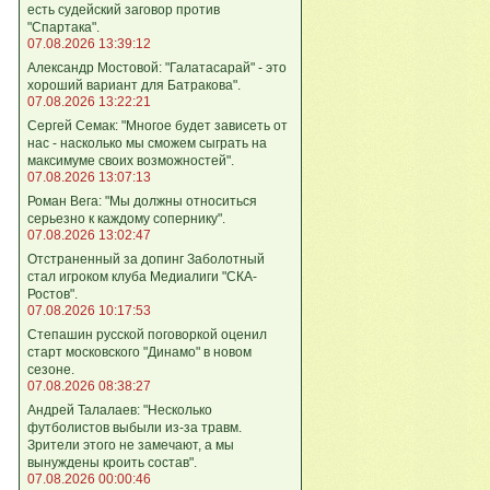
есть судейский заговор против
"Спартака".
07.08.2026 13:39:12
Александр Мостовой: "Галатасарай" - это
хороший вариант для Батракова".
07.08.2026 13:22:21
Сергей Семак: "Многое будет зависеть от
нас - насколько мы сможем сыграть на
максимуме своих возможностей".
07.08.2026 13:07:13
Роман Вега: "Мы должны относиться
серьезно к каждому сопернику".
07.08.2026 13:02:47
Отстраненный за допинг Заболотный
стал игроком клуба Медиалиги "СКА-
Ростов".
07.08.2026 10:17:53
Степашин русской поговоркой оценил
старт московского "Динамо" в новом
сезоне.
07.08.2026 08:38:27
Андрей Талалаев: "Несколько
футболистов выбыли из-за травм.
Зрители этого не замечают, а мы
вынуждены кроить состав".
07.08.2026 00:00:46