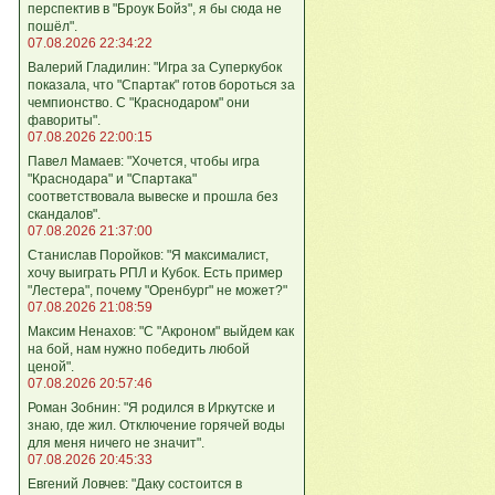
перспектив в "Броук Бойз", я бы сюда не
пошёл".
07.08.2026 22:34:22
Валерий Гладилин: "Игра за Суперкубок
показала, что "Спартак" готов бороться за
чемпионство. С "Краснодаром" они
фавориты".
07.08.2026 22:00:15
Павел Мамаев: "Хочется, чтобы игра
"Краснодара" и "Спартака"
соответствовала вывеске и прошла без
скандалов".
07.08.2026 21:37:00
Станислав Поройков: "Я максималист,
хочу выиграть РПЛ и Кубок. Есть пример
"Лестера", почему "Оренбург" не может?"
07.08.2026 21:08:59
Максим Ненахов: "С "Акроном" выйдем как
на бой, нам нужно победить любой
ценой".
07.08.2026 20:57:46
Роман Зобнин: "Я родился в Иркутске и
знаю, где жил. Отключение горячей воды
для меня ничего не значит".
07.08.2026 20:45:33
Евгений Ловчев: "Даку состоится в