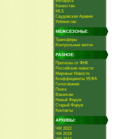
Беларусь
Казахстан
MLS
Саудовская Аравия
Узбекистан
МЕЖСЕЗОНЬЕ:
Трансферы
Контрольные матчи
РАЗНОЕ:
Прогнозы от ФНК
Российские новости
Мировые Новости
Коэффициенты УЕФА
Голосование
Поиск
Вакансии
Новый Форум
Старый Форум
Контакты
АРХИВЫ:
ЧМ 2022
ЧМ 2018
ЧМ 2014