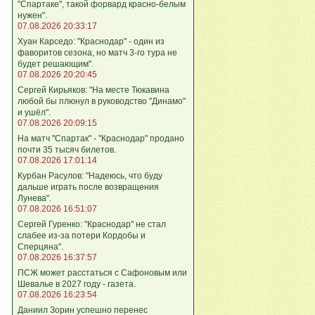
"Спартаке", такой форвард красно-белым
нужен".
07.08.2026 20:33:17
Хуан Карседо: "Краснодар" - один из
фаворитов сезона, но матч 3-го тура не
будет решающим".
07.08.2026 20:20:45
Сергей Кирьяков: "На месте Тюкавина
любой бы плюнул в руководство "Динамо"
и ушёл".
07.08.2026 20:09:15
На матч "Спартак" - "Краснодар" продано
почти 35 тысяч билетов.
07.08.2026 17:01:14
Курбан Расулов: "Надеюсь, что буду
дальше играть после возвращения
Лунева".
07.08.2026 16:51:07
Сергей Гуренко: "Краснодар" не стал
слабее из-за потери Кордобы и
Сперцяна".
07.08.2026 16:37:57
ПСЖ может расстаться с Сафоновым или
Шевалье в 2027 году - газета.
07.08.2026 16:23:54
Даниил Зорин успешно перенес