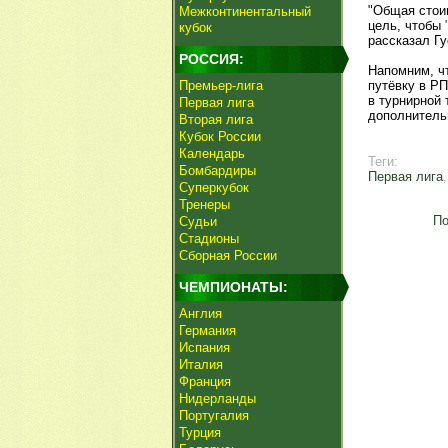
"Общая стои
Межконтинентальный
цель, чтобы
кубок
рассказал Гу
РОССИЯ:
Напомним, ч
Премьер-лига
путёвку в РП
в турнирной 
Первая лига
дополнитель
Вторая лига
Кубок России
Календарь
Теги:
Бомбардиры
Первая лига
Суперкубок
Тренеры
По
Судьи
Стадионы
Сборная России
ЧЕМПИОНАТЫ:
Англия
Германия
Испания
Италия
Франция
Нидерланды
Португалия
Турция