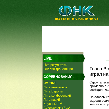
LIVE:
Live-результаты
Глава Во
Онлайн трансляции
играл на
СОРЕВНОВАНИЯ:
Строительст
ЧМ 2026
примерно в 2
Лига чемпионов
сообщил гла
Лига Европы
Лига конференций
По словам г
Лига наций
модели реал
Клубный ЧМ
вопросы и п
Суперкубок УЕФА