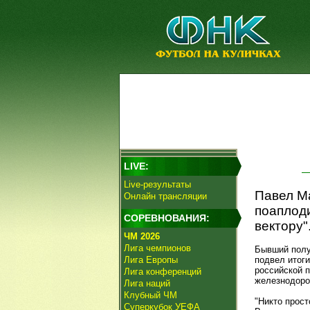
LIVE:
Live-результаты
Павел Ма
Онлайн трансляции
поаплоди
СОРЕВНОВАНИЯ:
вектору"
ЧМ 2026
Лига чемпионов
Бывший полуз
Лига Европы
подвел итог
российской п
Лига конференций
железнодоро
Лига наций
Клубный ЧМ
"Никто прост
Суперкубок УЕФА