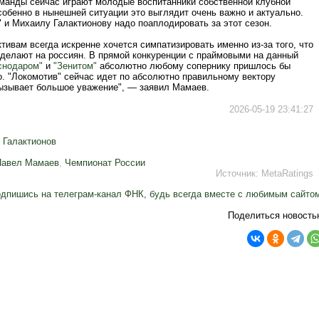
оманды сейчас играют молодые воспитанники собственной клубной
обенно в нынешней ситуации это выглядит очень важно и актуально.
 и Михаилу Галактионову надо поаплодировать за этот сезон.
тивам всегда искренне хочется симпатизировать именно из-за того, что
 делают на россиян. В прямой конкуренции с праймовыми на данный
снодаром"
и
"Зенитом"
абсолютно любому сопернику пришлось бы
о. "Локомотив" сейчас идет по абсолютно правильному вектору
вызывает большое уважение", — заявил Мамаев.
2026-05-19 23:41:27
 Галактионов
Павел Мамаев
,
Чемпионат России
Источник:
MetaRatings
дпишись на телеграм-канал ФНК, будь всегда вместе с любимым сайто
Поделиться новость