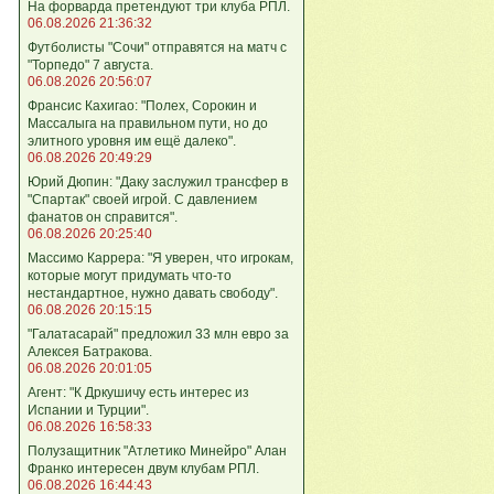
На форварда претендуют три клуба РПЛ.
06.08.2026 21:36:32
Футболисты "Сочи" отправятся на матч с
"Торпедо" 7 августа.
06.08.2026 20:56:07
Франсис Кахигао: "Полех, Сорокин и
Массалыга на правильном пути, но до
элитного уровня им ещё далеко".
06.08.2026 20:49:29
Юрий Дюпин: "Даку заслужил трансфер в
"Спартак" своей игрой. С давлением
фанатов он справится".
06.08.2026 20:25:40
Массимо Каррера: "Я уверен, что игрокам,
которые могут придумать что-то
нестандартное, нужно давать свободу".
06.08.2026 20:15:15
"Галатасарай" предложил 33 млн евро за
Алексея Батракова.
06.08.2026 20:01:05
Агент: "К Дркушичу есть интерес из
Испании и Турции".
06.08.2026 16:58:33
Полузащитник "Атлетико Минейро" Алан
Франко интересен двум клубам РПЛ.
06.08.2026 16:44:43