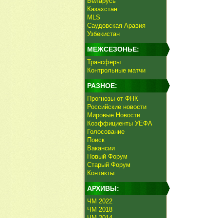
Беларусь
Казахстан
MLS
Саудовская Аравия
Узбекистан
МЕЖСЕЗОНЬЕ:
Трансферы
Контрольные матчи
РАЗНОЕ:
Прогнозы от ФНК
Российские новости
Мировые Новости
Коэффициенты УЕФА
Голосование
Поиск
Вакансии
Новый Форум
Старый Форум
Контакты
АРХИВЫ:
ЧМ 2022
ЧМ 2018
ЧМ 2014