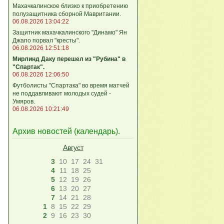
Махачкалинское близко к приобретению
полузащитника сборной Мавритании.
06.08.2026 13:04:22
Защитник махачкалинского "Динамо" Ян
Джапо порвал "кресты".
06.08.2026 12:51:18
Мирлинд Даку перешел из "Рубина" в
"Спартак".
06.08.2026 12:06:50
Футболисты "Спартака" во время матчей
не поддавливают молодых судей -
Умяров.
06.08.2026 10:21:49
Архив новостей (
календарь
).
Август
3
10
17
24
31
4
11
18
25
5
12
19
26
6
13
20
27
7
14
21
28
1
8
15
22
29
2
9
16
23
30