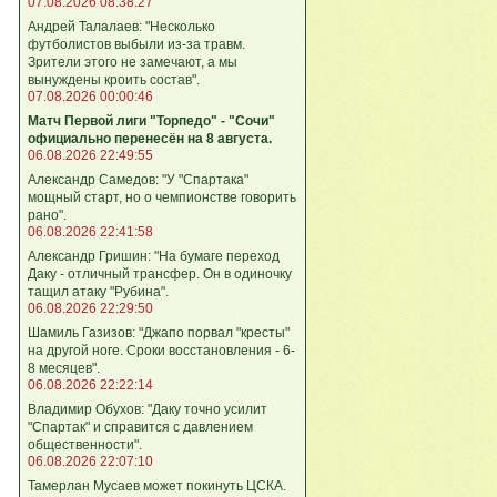
07.08.2026 08:38:27
Андрей Талалаев: "Несколько
футболистов выбыли из-за травм.
Зрители этого не замечают, а мы
вынуждены кроить состав".
07.08.2026 00:00:46
Матч Первой лиги "Торпедо" - "Сочи"
официально перенесён на 8 августа.
06.08.2026 22:49:55
Александр Самедов: "У "Спартака"
мощный старт, но о чемпионстве говорить
рано".
06.08.2026 22:41:58
Александр Гришин: "На бумаге переход
Даку - отличный трансфер. Он в одиночку
тащил атаку "Рубина".
06.08.2026 22:29:50
Шамиль Газизов: "Джапо порвал "кресты"
на другой ноге. Сроки восстановления - 6-
8 месяцев".
06.08.2026 22:22:14
Владимир Обухов: "Даку точно усилит
"Спартак" и справится с давлением
общественности".
06.08.2026 22:07:10
Тамерлан Мусаев может покинуть ЦСКА.