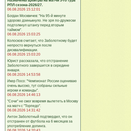
Назначены арбитры на матчи 3-го тура
РПЛ сезона-2026/27.
06.08.2026 15:12:01
Богдан Москвичев: "На 95‑й минуте
здорово дзинькнуло. Не зря по‑дружески
подтолкнул штангу перед вторым
таймом".
06.08.2026 15:03:25
Колосков считает, что Заболотному будет
непросто вернуться после
дисквалификации.
06.08.2026 15:03:20
Юрист рассказала, что отстранение
Заболотного завершится в середине
января.
06.08.2026 14:53:58
Икер Посо: "Чемпионат России оцениваю
очень высоко, тут собраны сильные
игроки и команды".
06.08.2026 14:46:13
"Сочи" не смог вовремя вылететь в Москву
на матч с "Торпедо".
06.08.2026 14:31:42
Антон Заболотный подтвердил, что он
отстранен от футбола на 6 месяцев за
употребление допинга.
06.08.2026 14:20:43