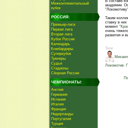
В составе к
Межконтинентальный
академии. Ос
кубок
"Локомотиву"
РОССИЯ:
Таким коллек
ставку в них
Премьер-лига
момент
"Кра
Первая лига
очень тяжел
Вторая лига
развития и 
Кубок России
Календарь
Теги:
Бомбардиры
Суперкубок
Михаил
Тренеры
Судьи
Локомотив
,
Стадионы
Сборная России
По
ЧЕМПИОНАТЫ:
Англия
Германия
Испания
Италия
Франция
Нидерланды
Португалия
Турция