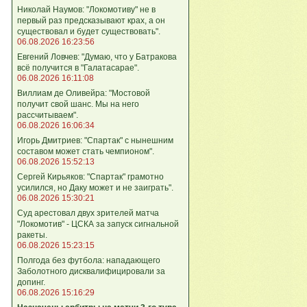
Николай Наумов: "Локомотиву" не в
первый раз предсказывают крах, а он
существовал и будет существовать".
06.08.2026 16:23:56
Евгений Ловчев: "Думаю, что у Батракова
всё получится в "Галатасарае".
06.08.2026 16:11:08
Виллиам де Оливейра: "Мостовой
получит свой шанс. Мы на него
рассчитываем".
06.08.2026 16:06:34
Игорь Дмитриев: "Спартак" с нынешним
составом может стать чемпионом".
06.08.2026 15:52:13
Сергей Кирьяков: "Спартак" грамотно
усилился, но Даку может и не заиграть".
06.08.2026 15:30:21
Суд арестовал двух зрителей матча
"Локомотив" - ЦСКА за запуск сигнальной
ракеты.
06.08.2026 15:23:15
Полгода без футбола: нападающего
Заболотного дисквалифицировали за
допинг.
06.08.2026 15:16:29