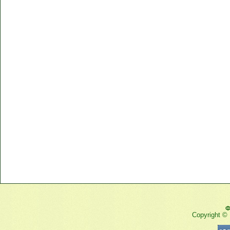
Ф
Copyright ©