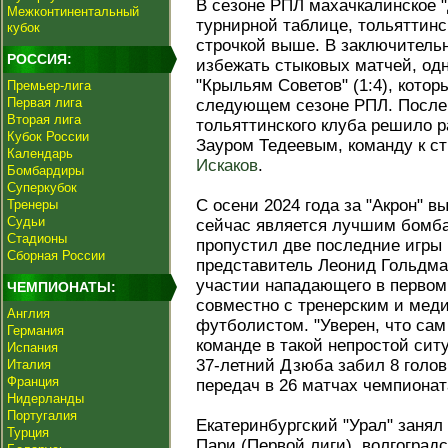
В сезоне РПЛ махачкалинское "
Межконтинентальный
турнирной таблице, тольяттинс
кубок
строчкой выше. В заключительн
РОССИЯ:
избежать стыковых матчей, одн
"Крыльям Советов" (1:4), котор
Премьер-лига
Первая лига
следующем сезоне РПЛ. После 
Вторая лига
тольяттинского клуба решило р
Кубок России
Зауром Тедеевым, команду к с
Календарь
Искаков
.
Бомбардиры
Суперкубок
С осени 2024 года за "Акрон" в
Тренеры
Судьи
сейчас является лучшим бомб
Стадионы
пропустил две последние игры 
Сборная России
представитель Леонид Гольдма
участии нападающего в первом 
ЧЕМПИОНАТЫ:
совместно с тренерским и ме
Англия
футболистом. "Уверен, что сам
Германия
команде в такой непростой ситу
Испания
37-летний Дзюба забил 8 голов
Италия
Франция
передач в 26 матчах чемпионат
Нидерланды
Португалия
Екатеринбургский "Урал" занял
Турция
Пари (Первой лиги), волгоградс