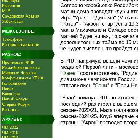
Беларусь
Согласно жеребьевке Российск
Казахстан
MLS
матчи дома проводят клубы вто
Саудовская Аравия
Игра "Урал" - "Динамо" (Махачк
Узбекистан
"Ротор" - "Акрон" стартует в 19
мая в Махачкале и Самаре соот
МЕЖСЕЗОНЬЕ:
матчей будет ничья, то сначал
Трансферы
дополнительных тайма по 15 ми
Контрольные матчи
не будет выявлен, то пройдет с
РАЗНОЕ:
В РПЛ напрямую вышли чемпио
Прогнозы от ФНК
медалей Первой лиги - москов
Российские новости
"Факел"
соответственно. "Роди
Мировые Новости
Коэффициенты УЕФА
дивизионе чемпионата России.
Голосование
отправились
"Сочи"
и "Пари Ни
Поиск
Вакансии
"Урал" покинул РПЛ по итогам с
Новый Форум
последний раз играл в высшем
Старый Форум
Контакты
сезоне-2020/21. Махачкалинско
сезона-2024/25. Клуб впервые 
АРХИВЫ:
страны. "Акрон" проводит второ
ЧМ 2022
ЧМ 2018
ЧМ 2014