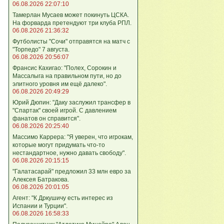
06.08.2026 22:07:10
Тамерлан Мусаев может покинуть ЦСКА.
На форварда претендуют три клуба РПЛ.
06.08.2026 21:36:32
Футболисты "Сочи" отправятся на матч с
"Торпедо" 7 августа.
06.08.2026 20:56:07
Франсис Кахигао: "Полех, Сорокин и
Массалыга на правильном пути, но до
элитного уровня им ещё далеко".
06.08.2026 20:49:29
Юрий Дюпин: "Даку заслужил трансфер в
"Спартак" своей игрой. С давлением
фанатов он справится".
06.08.2026 20:25:40
Массимо Каррера: "Я уверен, что игрокам,
которые могут придумать что-то
нестандартное, нужно давать свободу".
06.08.2026 20:15:15
"Галатасарай" предложил 33 млн евро за
Алексея Батракова.
06.08.2026 20:01:05
Агент: "К Дркушичу есть интерес из
Испании и Турции".
06.08.2026 16:58:33