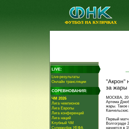
LIVE:
Live-результаты
"Акрон" 
Онлайн трансляции
за жары 
СОРЕВНОВАНИЯ:
МОСКВА, 20 
ЧМ 2026
Артема Дзюб
Лига чемпионов
жары. Такое
Лига Европы
Канчельскис
Лига конференций
Лига наций
Первый матч
Клубный ЧМ
Волгограде 2
Суперкубок УЕФА
начнется в 1