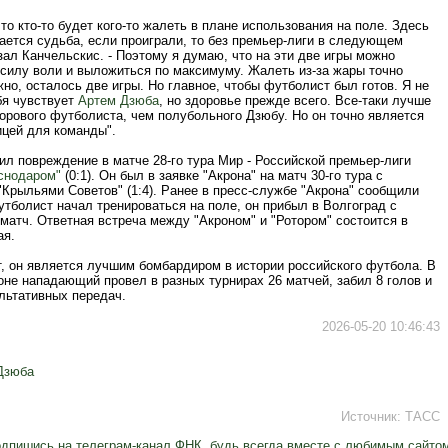
то кто-то будет кого-то жалеть в плане использования на поле. Здесь
ается судьба, если проиграли, то без премьер-лиги в следующем
азал Канчельскис. - Поэтому я думаю, что на эти две игры можно
 силу воли и выложиться по максимуму. Жалеть из-за жары точно
жно, осталось две игры. Но главное, чтобы футболист был готов. Я не
бя чувствует
Артем Дзюба
, но здоровье прежде всего. Все-таки лучше
орового футболиста, чем полубольного Дзюбу. Но он точно является
ицей для команды".
л повреждение в матче 28-го тура Мир - Российской премьер-лиги
снодаром"
(0:1). Он был в заявке "Акрона" на матч 30-го тура с
Крыльями Советов" (1:4). Ранее в пресс-службе "Акрона" сообщили
тболист начал тренироваться на поле, он прибыл в Волгоград с
матч. Ответная встреча между "Акроном" и "Ротором" состоится в
ая.
т, он является лучшим бомбардиром в истории российского футбола. В
не нападающий провел в разных турнирах 26 матчей, забил 8 голов и
льтативных передач.
2026-05-20 10:46:43
Дзюба
Источник:
ТАСС
дпишись на телеграм-канал ФНК, будь всегда вместе с любимым сайто