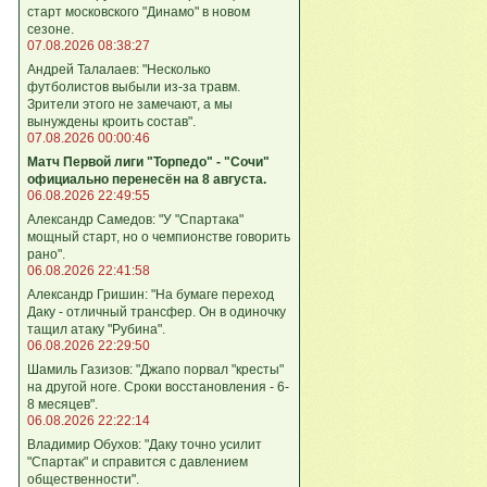
старт московского "Динамо" в новом
сезоне.
07.08.2026 08:38:27
Андрей Талалаев: "Несколько
футболистов выбыли из-за травм.
Зрители этого не замечают, а мы
вынуждены кроить состав".
07.08.2026 00:00:46
Матч Первой лиги "Торпедо" - "Сочи"
официально перенесён на 8 августа.
06.08.2026 22:49:55
Александр Самедов: "У "Спартака"
мощный старт, но о чемпионстве говорить
рано".
06.08.2026 22:41:58
Александр Гришин: "На бумаге переход
Даку - отличный трансфер. Он в одиночку
тащил атаку "Рубина".
06.08.2026 22:29:50
Шамиль Газизов: "Джапо порвал "кресты"
на другой ноге. Сроки восстановления - 6-
8 месяцев".
06.08.2026 22:22:14
Владимир Обухов: "Даку точно усилит
"Спартак" и справится с давлением
общественности".