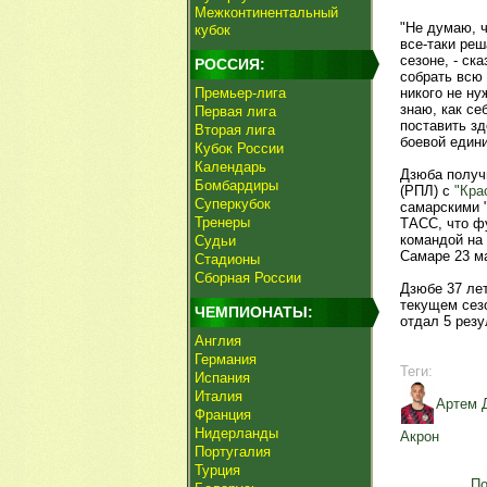
Межконтинентальный
"Не думаю, ч
кубок
все-таки реш
сезоне, - ск
РОССИЯ:
собрать всю
Премьер-лига
никого не ну
знаю, как се
Первая лига
поставить зд
Вторая лига
боевой един
Кубок России
Календарь
Дзюба получи
Бомбардиры
(РПЛ) с
"Кра
Суперкубок
самарскими "
Тренеры
ТАСС, что фу
командой на 
Судьи
Самаре 23 м
Стадионы
Сборная России
Дзюбе 37 ле
текущем сезо
ЧЕМПИОНАТЫ:
отдал 5 резу
Англия
Германия
Теги:
Испания
Италия
Артем 
Франция
Нидерланды
Акрон
Португалия
Турция
По