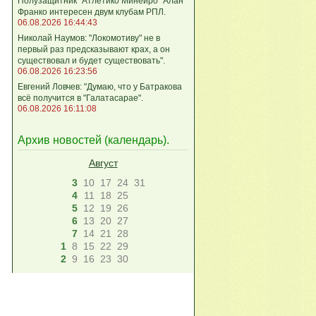
Полузащитник "Атлетико Минейро" Алан
Франко интересен двум клубам РПЛ.
06.08.2026 16:44:43
Николай Наумов: "Локомотиву" не в
первый раз предсказывают крах, а он
существовал и будет существовать".
06.08.2026 16:23:56
Евгений Ловчев: "Думаю, что у Батракова
всё получится в "Галатасарае".
06.08.2026 16:11:08
Архив новостей (
календарь
).
Август
3
10
17
24
31
4
11
18
25
5
12
19
26
6
13
20
27
7
14
21
28
1
8
15
22
29
2
9
16
23
30