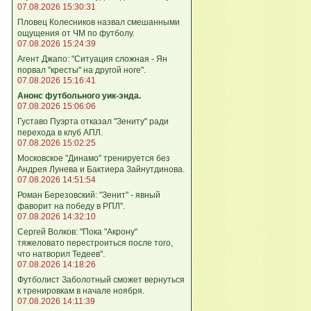
07.08.2026 15:30:31
Пловец Колесников назвал смешанными
ощущения от ЧМ по футболу.
07.08.2026 15:24:39
Агент Джапо: "Ситуация сложная - Ян
порвал "кресты" на другой ноге".
07.08.2026 15:16:41
Анонс футбольного уик-энда.
07.08.2026 15:06:06
Густаво Пуэрта отказал "Зениту" ради
перехода в клуб АПЛ.
07.08.2026 15:02:25
Московское "Динамо" тренируется без
Андрея Лунева и Бактиера Зайнутдинова.
07.08.2026 14:51:54
Роман Березовский: "Зенит" - явный
фаворит на победу в РПЛ".
07.08.2026 14:32:10
Сергей Волков: "Пока "Акрону"
тяжеловато перестроиться после того,
что натворил Тедеев".
07.08.2026 14:18:26
Футболист Заболотный сможет вернуться
к тренировкам в начале ноября.
07.08.2026 14:11:39