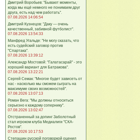
Дмитрий Воробьев: "Бывают моменты,
когда мы ещё немного не понимаем друг
друга, есть над чем работать".
07.08.2026 14:06:54
Дмитрий Кузнецов: "Даку — очень
качественный, забивной футболист".
07.08.2026 13:54:33
Манфред Угальде: "Не могу сказать, что
есть судейский заговор против
"Спартака".
07.08.2026 13:39:12
Александр Мостовой: "Галатасарай" - это
хороший вариант для Батракова".
07.08.2026 13:22:21
Сергей Семак: "Многое будет зависеть от
нас - насколько мы сможем сыграть на
максимуме своих возможностей".
07.08.2026 13:07:13
Роман Вега: "Мы должны относиться
серьезно к каждому сопернику".
07.08.2026 13:02:47
Отстраненный за допинг Заболотный
стал игроком клуба Медиалиги "СКА-
Ростов".
07.08.2026 10:17:53
Степашин русской поговоркой оценил