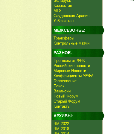
Беларусь
Казахстан
MLS
Саудовская Аравия
Узбекистан
МЕЖСЕЗОНЬЕ:
Трансферы
Контрольные матчи
РАЗНОЕ:
Прогнозы от ФНК
Российские новости
Мировые Новости
Коэффициенты УЕФА
Голосование
Поиск
Вакансии
Новый Форум
Старый Форум
Контакты
АРХИВЫ:
ЧМ 2022
ЧМ 2018
ЧМ 2014