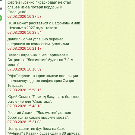
Сергей Гуренко: "Краснодар" не стал
слабее из-за потери Кордобы и
ю
Сперцяна".
07.08.2026 16:37:57
ПСЖ может расстаться с Сафоновым или
Шевалье в 2027 году - газета.
07.08.2026 16:23:54
Даниил Зорин успешно перенес
операцию на ахилловом сухожилии.
07.08.2026 16:21:17
Павел Погребняк: "Без Карпукаса и
Батракова "Локомотив" будет на 7-8-м
месте".
07.08.2026 16:18:59
"Уфа" изучает вопрос подачи апелляции
на месячную дисквалификацию Омари
Тетрадзе.
07.08.2026 15:58:15
Юрий Семин: "Приход Даку – это большое
усиление для "Спартака".
07.08.2026 15:48:18
Георгий Джикия: "Локомотив" должен
бороться за самые высокие места".
07.08.2026 15:31:08
Центр развития футбола на базе
"Рубина" в Казани будет сдан к 30 августа.