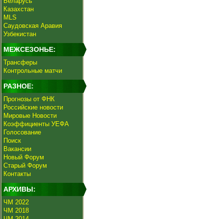
Беларусь
Казахстан
MLS
Саудовская Аравия
Узбекистан
МЕЖСЕЗОНЬЕ:
Трансферы
Контрольные матчи
РАЗНОЕ:
Прогнозы от ФНК
Российские новости
Мировые Новости
Коэффициенты УЕФА
Голосование
Поиск
Вакансии
Новый Форум
Старый Форум
Контакты
АРХИВЫ:
ЧМ 2022
ЧМ 2018
ЧМ 2014