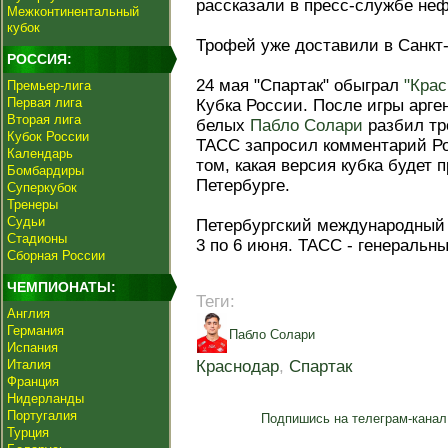
рассказали в пресс-службе не
Межконтинентальный
кубок
Трофей уже доставили в Санкт-
РОССИЯ:
24 мая "Спартак" обыграл
"Крас
Премьер-лига
Первая лига
Кубка России. После игры арге
Вторая лига
белых
Пабло Солари
разбил тр
Кубок России
ТАСС запросил комментарий Ро
Календарь
том, какая версия кубка будет 
Бомбардиры
Петербурге.
Суперкубок
Тренеры
Судьи
Петербургский международный 
Стадионы
3 по 6 июня. ТАСС - генераль
Сборная России
ЧЕМПИОНАТЫ:
Теги:
Англия
Германия
Пабло Солари
Испания
Италия
Краснодар
,
Спартак
Франция
Нидерланды
Португалия
Подпишись на телеграм-канал
Турция