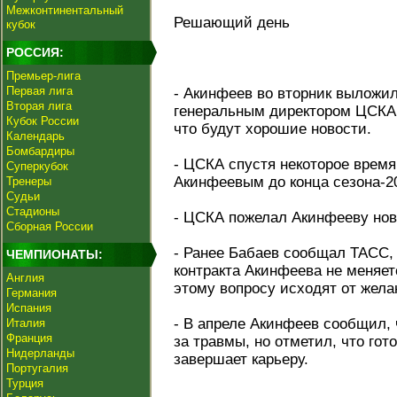
Межконтинентальный
Решающий день
кубок
РОССИЯ:
Премьер-лига
Первая лига
- Акинфеев во вторник выложил
Вторая лига
генеральным директором ЦСКА
Кубок России
что будут хорошие новости.
Календарь
Бомбардиры
- ЦСКА спустя некоторое время
Суперкубок
Акинфеевым до конца сезона-20
Тренеры
Судьи
Стадионы
- ЦСКА пожелал Акинфееву нов
Сборная России
- Ранее Бабаев сообщал ТАСС,
ЧЕМПИОНАТЫ:
контракта Акинфеева не меняет
Англия
этому вопросу исходят от жела
Германия
Испания
- В апреле Акинфеев сообщил, 
Италия
Франция
за травмы, но отметил, что го
Нидерланды
завершает карьеру.
Португалия
Турция