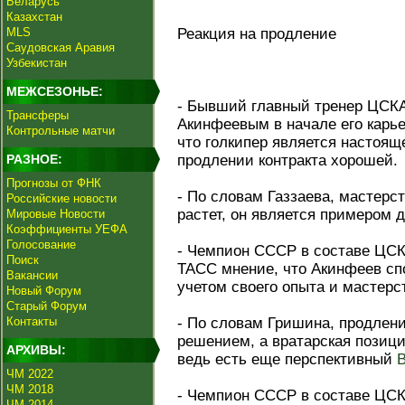
Беларусь
Казахстан
MLS
Реакция на продление
Саудовская Аравия
Узбекистан
МЕЖСЕЗОНЬЕ:
- Бывший главный тренер ЦСКА
Трансферы
Акинфеевым в начале его карье
Контрольные матчи
что голкипер является настоящ
РАЗНОЕ:
продлении контракта хорошей.
Прогнозы от ФНК
- По словам Газзаева, мастерс
Российские новости
растет, он является примером 
Мировые Новости
Коэффициенты УЕФА
Голосование
- Чемпион СССР в составе ЦС
Поиск
ТАСС мнение, что Акинфеев спо
Вакансии
учетом своего опыта и мастерс
Новый Форум
Старый Форум
Контакты
- По словам Гришина, продлен
решением, а вратарская позици
АРХИВЫ:
ведь есть еще перспективный
ЧМ 2022
ЧМ 2018
- Чемпион СССР в составе ЦС
ЧМ 2014