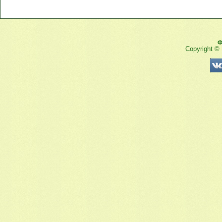
Ф
Copyright ©