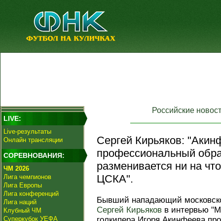
Российские новос
LIVE:
Live-результаты
Сергей Кирьяков: "Акин
Онлайн трансляции
профессиональный обра
СОРЕВНОВАНИЯ:
разменивается ни на что
ЧМ 2026
ЦСКА".
Лига чемпионов
Лига Европы
Лига конференций
Бывший нападающий московско
Лига наций
Сергей Кирьяков
в интервью "М
Клубный ЧМ
Суперкубок УЕФА
голкипера Игоря Акинфеева пр