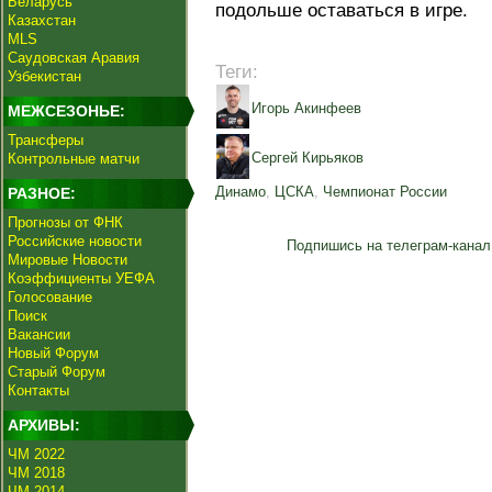
Беларусь
подольше оставаться в игре.
Казахстан
MLS
Саудовская Аравия
Теги:
Узбекистан
Игорь Акинфеев
МЕЖСЕЗОНЬЕ:
Трансферы
Сергей Кирьяков
Контрольные матчи
Динамо
,
ЦСКА
,
Чемпионат России
РАЗНОЕ:
Прогнозы от ФНК
Российские новости
Подпишись на телеграм-канал
Мировые Новости
Коэффициенты УЕФА
Голосование
Поиск
Вакансии
Новый Форум
Старый Форум
Контакты
АРХИВЫ:
ЧМ 2022
ЧМ 2018
ЧМ 2014