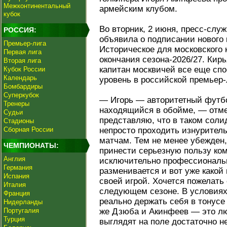
Межконтинентальный
армейским клубом.
кубок
Во вторник, 2 июня, пресс-слу
РОССИЯ:
объявила о подписании нового 
Премьер-лига
Историческое для московского 
Первая лига
окончания сезона-2026/27. Кирь
Вторая лига
капитан москвичей все еще сп
Кубок России
Календарь
уровень в российской премьер-
Бомбардиры
Суперкубок
— Игорь — авторитетный футбо
Тренеры
находящийся в обойме, — отме
Судьи
представляю, что в таком соли
Стадионы
Сборная России
непросто проходить изнуритель
матчам. Тем не менее убежден,
ЧЕМПИОНАТЫ:
принести серьезную пользу ком
Англия
исключительно профессиональн
Германия
разменивается и вот уже какой
Испания
своей игрой. Хочется пожелать
Италия
следующем сезоне. В условиях
Франция
реально держать себя в тонусе
Нидерланды
Португалия
же Дзюба и Акинфеев — это лю
Турция
выглядят на поле достаточно н