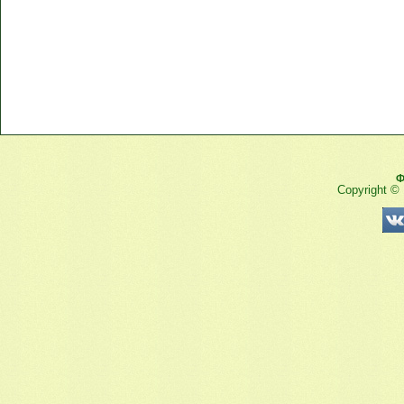
Ф
Copyright ©