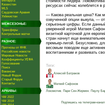
Беларусь
стоимости лидера "Локомотива
Казахстан
ресурсах сейчас колеблется в 
MLS
Саудовская Аравия
— Какова реальная цена? Как 
Узбекистан
озвученной опции выкупа, — от
МЕЖСЕЗОНЬЕ:
серьезные цифры. Если данный
уверенной игрой Матвея Сафон
Трансферы
визитной карточкой для европе
Контрольные матчи
стран начнут еще внимательне
РАЗНОЕ:
премьер-лигой. Безусловно, дл
весомым поводом еще активне
Прогнозы от ФНК
Российские новости
воспитанникам и развивать сво
Мировые Новости
Коэффициенты УЕФА
Голосование
Теги:
Поиск
Вакансии
Алексей Батраков
Новый Форум
Старый Форум
Контакты
Матвей Сафонов
АРХИВЫ:
Локомотив
,
Пари Сен-Жермен
,
Паулу Ба
ЧМ 2022
ЧМ 2018
Подпишись на телеграм-канал
ЧМ 2014