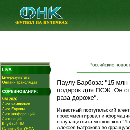
Российские новос
LIVE:
Live-результаты
Паулу Барбоза: "15 млн 
Онлайн трансляции
подарок для ПСЖ. Он ст
СОРЕВНОВАНИЯ:
раза дороже".
ЧМ 2026
Лига чемпионов
Лига Европы
Известный португальский аген
Лига конференций
прокомментировал информацию
Лига наций
полузащитника московского
"Л
Клубный ЧМ
Алексея Батракова во француз
Суперкубок УЕФА