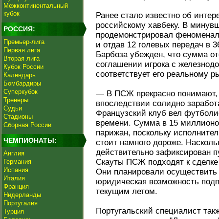
Межконтинентальный
кубок
Ранее стало известно об интер
российскому хавбеку. В минувш
РОССИЯ:
продемонстрировал феноменаль
Премьер-лига
и отдав 12 голевых передач в 3
Первая лига
Барбоза убежден, что сумма от
Вторая лига
соглашении игрока с железнодо
Кубок России
соответствует его реальному р
Календарь
Бомбардиры
Суперкубок
— В ПСЖ прекрасно понимают, 
Тренеры
впоследствии солидно заработ
Судьи
Французский клуб вел футболи
Стадионы
времени. Сумма в 15 миллионо
Сборная России
парижан, поскольку исполнитель
ЧЕМПИОНАТЫ:
стоит намного дороже. Наскольк
действительно зафиксирован пу
Англия
Скауты ПСЖ подходят к сделке
Германия
Испания
Они планировали осуществить 
Италия
юридическая возможность подп
Франция
текущим летом.
Нидерланды
Португалия
Португальский специалист так
Турция