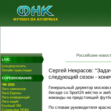
Российские новос
LIVE:
Live-результаты
Сергей Некрасов: "Задач
Онлайн трансляции
следующий сезон - конеч
СОРЕВНОВАНИЯ:
ЧМ 2026
Генеральный директор московс
Лига чемпионов
беседе со Sport24 жёстко и ам
Лига Европы
команды на предстоящий футбо
Лига конференций
Лига наций
Клубный ЧМ
По словам руководителя красно
Суперкубок УЕФА