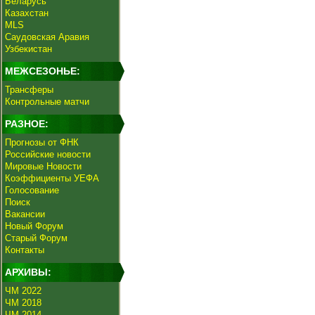
Беларусь
Казахстан
MLS
Саудовская Аравия
Узбекистан
МЕЖСЕЗОНЬЕ:
Трансферы
Контрольные матчи
РАЗНОЕ:
Прогнозы от ФНК
Российские новости
Мировые Новости
Коэффициенты УЕФА
Голосование
Поиск
Вакансии
Новый Форум
Старый Форум
Контакты
АРХИВЫ:
ЧМ 2022
ЧМ 2018
ЧМ 2014