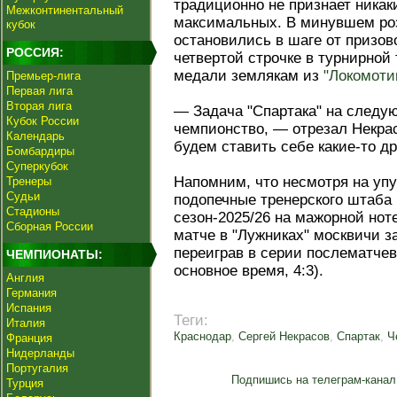
традиционно не признает никак
Межконтинентальный
максимальных. В минувшем ро
кубок
остановились в шаге от призо
РОССИЯ:
четвертой строчке в турнирной
медали землякам из
"Локомоти
Премьер-лига
Первая лига
Вторая лига
— Задача "Спартака" на следу
Кубок России
чемпионство, — отрезал Некрас
Календарь
будем ставить себе какие-то др
Бомбардиры
Суперкубок
Напомним, что несмотря на уп
Тренеры
Судьи
подопечные тренерского штаба
Стадионы
сезон-2025/26 на мажорной но
Сборная России
матче в "Лужниках" москвичи з
переиграв в серии послематче
ЧЕМПИОНАТЫ:
основное время, 4:3).
Англия
Германия
Испания
Теги:
Италия
Краснодар
,
Сергей Некрасов
,
Спартак
,
Ч
Франция
Нидерланды
Португалия
Подпишись на телеграм-канал
Турция