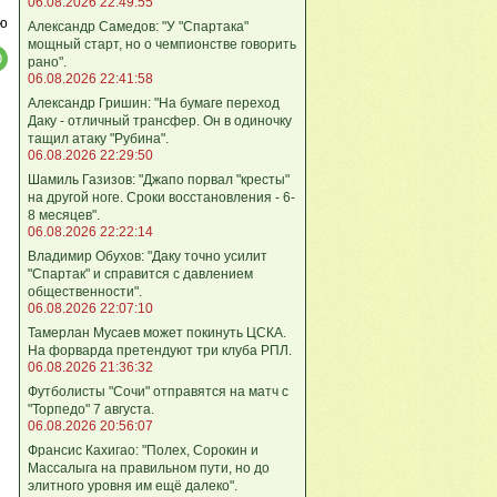
06.08.2026 22:49:55
ю
Александр Самедов: "У "Спартака"
мощный старт, но о чемпионстве говорить
рано".
06.08.2026 22:41:58
Александр Гришин: "На бумаге переход
Даку - отличный трансфер. Он в одиночку
тащил атаку "Рубина".
06.08.2026 22:29:50
Шамиль Газизов: "Джапо порвал "кресты"
на другой ноге. Сроки восстановления - 6-
8 месяцев".
06.08.2026 22:22:14
Владимир Обухов: "Даку точно усилит
"Спартак" и справится с давлением
общественности".
06.08.2026 22:07:10
Тамерлан Мусаев может покинуть ЦСКА.
На форварда претендуют три клуба РПЛ.
06.08.2026 21:36:32
Футболисты "Сочи" отправятся на матч с
"Торпедо" 7 августа.
06.08.2026 20:56:07
Франсис Кахигао: "Полех, Сорокин и
Массалыга на правильном пути, но до
элитного уровня им ещё далеко".