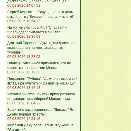
дисквалифицировали на 6 месяцев.
06.08.2026 14:07:58
Сергей Кирьяков: "Ощущение, что цель
руководства "Динамо" – развалить клуб".
06.08.2026 13:54:12
На матче 3-го тура РПЛ "Спартак" –
"Краснодар" ожидается аншлаг.
06.08.2026 13:36:03
Дмитрий Баринов: "Думаю, мы далеки от
возвращения на международные
турниры".
06.08.2026 13:28:05
Пловец Колесников признался, что не
является поклонником Месси.
06.08.2026 13:19:33
Президент "Рубина": "Даку внёс огромный
вклад в результаты и развитие команды".
06.08.2026 13:16:18
Махачкалинское близко к приобретению
полузащитника сборной Мавритании.
06.08.2026 13:04:22
Защитник махачкалинского "Динамо" Ян
Джапо порвал "кресты".
06.08.2026 12:51:18
Мирлинд Даку перешел из "Рубина" в
"Спартак".