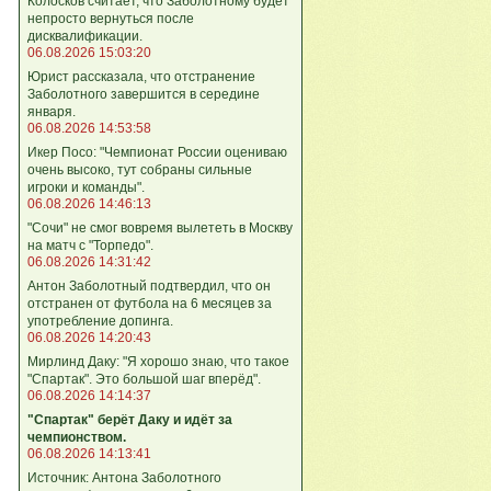
Колосков считает, что Заболотному будет
непросто вернуться после
дисквалификации.
06.08.2026 15:03:20
Юрист рассказала, что отстранение
Заболотного завершится в середине
января.
06.08.2026 14:53:58
Икер Посо: "Чемпионат России оцениваю
очень высоко, тут собраны сильные
игроки и команды".
06.08.2026 14:46:13
"Сочи" не смог вовремя вылететь в Москву
на матч с "Торпедо".
06.08.2026 14:31:42
Антон Заболотный подтвердил, что он
отстранен от футбола на 6 месяцев за
употребление допинга.
06.08.2026 14:20:43
Мирлинд Даку: "Я хорошо знаю, что такое
"Спартак". Это большой шаг вперёд".
06.08.2026 14:14:37
"Спартак" берёт Даку и идёт за
чемпионством.
06.08.2026 14:13:41
Источник: Антона Заболотного