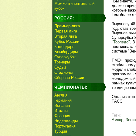
"Вы знаете, 
Межконтинентальный
должен прису
кубок
которые важн
Тем более я 
РОССИЯ:
Зырянову 48 
Премьер-лига
год, став т
Первая лига
Зырянов выи
Вторая лига
Суперкубка У
Кубок России
"Торпедо"
. В
Календарь
чемпионата 
системе "Зен
Бомбардиры
Суперкубок
ПМЭФ проходи
Тренеры
стабильному
Судьи
модели глоб
Стадионы
программе -
Сборная России
молодежный 
рамках куль
ЧЕМПИОНАТЫ:
традиционны
Англия
Организатор
Германия
ТАСС.
Испания
Италия
Теги:
Франция
Амкар
,
Зенит
Нидерланды
Португалия
Турция
По