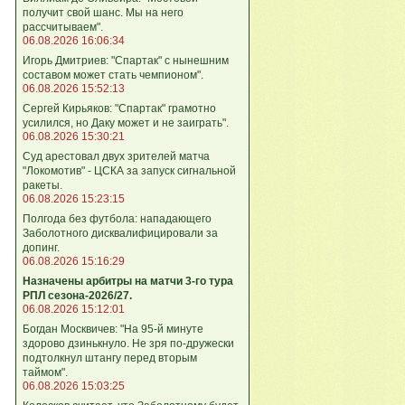
получит свой шанс. Мы на него
рассчитываем".
06.08.2026 16:06:34
Игорь Дмитриев: "Спартак" с нынешним
составом может стать чемпионом".
06.08.2026 15:52:13
Сергей Кирьяков: "Спартак" грамотно
усилился, но Даку может и не заиграть".
06.08.2026 15:30:21
Суд арестовал двух зрителей матча
"Локомотив" - ЦСКА за запуск сигнальной
ракеты.
06.08.2026 15:23:15
Полгода без футбола: нападающего
Заболотного дисквалифицировали за
допинг.
06.08.2026 15:16:29
Назначены арбитры на матчи 3-го тура
РПЛ сезона-2026/27.
06.08.2026 15:12:01
Богдан Москвичев: "На 95‑й минуте
здорово дзинькнуло. Не зря по‑дружески
подтолкнул штангу перед вторым
таймом".
06.08.2026 15:03:25