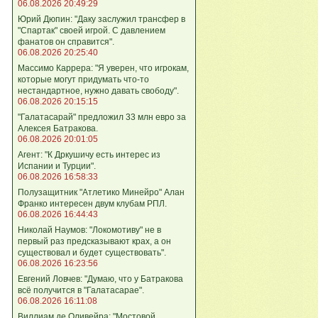
06.08.2026 20:49:29
Юрий Дюпин: "Даку заслужил трансфер в
"Спартак" своей игрой. С давлением
фанатов он справится".
06.08.2026 20:25:40
Массимо Каррера: "Я уверен, что игрокам,
которые могут придумать что-то
нестандартное, нужно давать свободу".
06.08.2026 20:15:15
"Галатасарай" предложил 33 млн евро за
Алексея Батракова.
06.08.2026 20:01:05
Агент: "К Дркушичу есть интерес из
Испании и Турции".
06.08.2026 16:58:33
Полузащитник "Атлетико Минейро" Алан
Франко интересен двум клубам РПЛ.
06.08.2026 16:44:43
Николай Наумов: "Локомотиву" не в
первый раз предсказывают крах, а он
существовал и будет существовать".
06.08.2026 16:23:56
Евгений Ловчев: "Думаю, что у Батракова
всё получится в "Галатасарае".
06.08.2026 16:11:08
Виллиам де Оливейра: "Мостовой