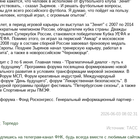
мне кажется, что человек в исполкоме от футбольного клуба "Зенит"
тствовать, - сказал Зырянов. - И решать футбольные вопросы,
ы для всего российского футбола. Я думаю, что пойдет на пользу.
человек, который играл, с огромным опытом".
лет, в период игровой карьеры он выступал за "Зенит" с 2007 по 2014
рехкратным чемпионом России, обладателем кубка страны. Дважды
грывал Суперкубок России, становился победителем Кубка УЕФА и
ЕФА. Помимо этого, он играл за пермский "Амкар" и московское
 2008 году в составе сборной России завоевал бронзовую медаль
Европы. Позднее Зырянов начал тренерскую карьеру, работал в
ита", а также в новороссийском "Черноморце".
т с 3 по 6 июня. Главная тема - "Прагматичный диалог - путь к
 будущему". Программа форума посвящена формированию новой
ального развития в условиях трансформации мировой экономики. В
 Форум МСП, Форум креативных индустрий, Международный
форум "День будущего", форум "Лекарственная безопасность". В
турной программы пройдет фестиваль "Петербургские сезоны", а также
е Спортивные игры ПМЭФ.
 форума - Фонд Росконгресс. Генеральный информационный партнер -
2026-06-03 08:02:31
,
Торпедо
Источник:
ТАСС
дпишись на телеграм-канал ФНК, будь всегда вместе с любимым сайто