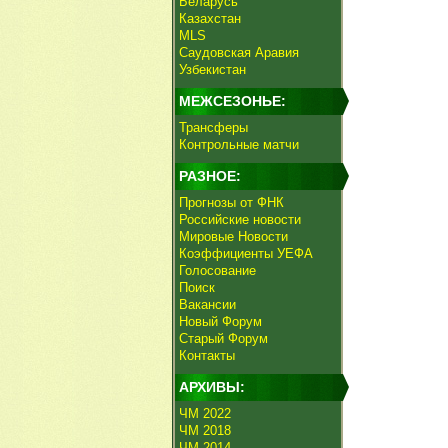
Беларусь
Казахстан
MLS
Саудовская Аравия
Узбекистан
МЕЖСЕЗОНЬЕ:
Трансферы
Контрольные матчи
РАЗНОЕ:
Прогнозы от ФНК
Российские новости
Мировые Новости
Коэффициенты УЕФА
Голосование
Поиск
Вакансии
Новый Форум
Старый Форум
Контакты
АРХИВЫ:
ЧМ 2022
ЧМ 2018
ЧМ 2014