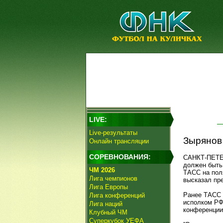
LIVE:
Live-результаты
Зырянов
Онлайн трансляции
СОРЕВНОВАНИЯ:
САНКТ-ПЕТЕР
должен быть
ЧМ 2026
ТАСС на пол
Лига чемпионов
высказал пр
Лига Европы
Ранее ТАСС 
Лига конференций
исполком РФ
Лига наций
конференции
Клубный ЧМ
Суперкубок УЕФА