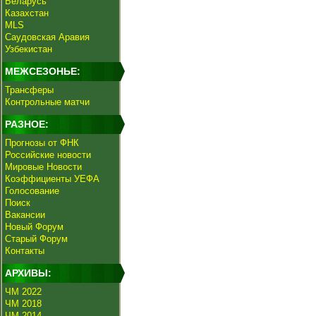
Беларусь
Казахстан
MLS
Саудовская Аравия
Узбекистан
МЕЖСЕЗОНЬЕ:
Трансферы
Контрольные матчи
РАЗНОЕ:
Прогнозы от ФНК
Российские новости
Мировые Новости
Коэффициенты УЕФА
Голосование
Поиск
Вакансии
Новый Форум
Старый Форум
Контакты
АРХИВЫ:
ЧМ 2022
ЧМ 2018
ЧМ 2014