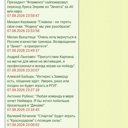
Президент "Фламенго" заблокировал
переход Луиса Энрике из "Зенита" за 40
млн евро.
07.08.2026 23:58:47
Михаил Кержаков: "Главное - не терять
свои очки. "Родину" мы уже разобрали".
07.08.2026 23:53:58
Милан Вьештица: "Очень хочу вернуться в
Россию в качестве тренера. Возвращение
в "Зенит" - в приоритете".
07.08.2026 23:49:37
Андрей Лангович: "Присутствие Карпина
на матче для меня не мотивация, я
профессионал и всегда играю на победу".
07.08.2026 23:33:07
Алексей Бабырь: "Интерес к Замерцу
есть, общение идет. Уверен, рано или
поздно он будет играть в РПЛ".
07.08.2026 23:27:18
Антонио Рубенс: "Любая команда в мире
хочет Неймара. Я бы хотел побольше
бразильцев в "Динамо".
07.08.2026 23:16:45
Валерий Кечинов: "Спартак" будет играть
с "Краснодаром" с позиции силы".
07.08.2026 23:06:02