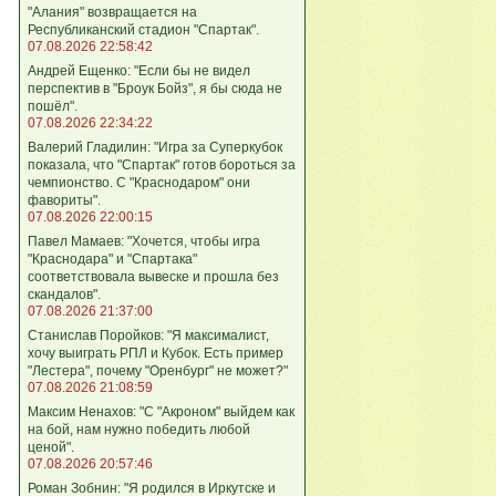
"Алания" возвращается на
Республиканский стадион "Спартак".
07.08.2026 22:58:42
Андрей Ещенко: "Если бы не видел
перспектив в "Броук Бойз", я бы сюда не
пошёл".
07.08.2026 22:34:22
Валерий Гладилин: "Игра за Суперкубок
показала, что "Спартак" готов бороться за
чемпионство. С "Краснодаром" они
фавориты".
07.08.2026 22:00:15
Павел Мамаев: "Хочется, чтобы игра
"Краснодара" и "Спартака"
соответствовала вывеске и прошла без
скандалов".
07.08.2026 21:37:00
Станислав Поройков: "Я максималист,
хочу выиграть РПЛ и Кубок. Есть пример
"Лестера", почему "Оренбург" не может?"
07.08.2026 21:08:59
Максим Ненахов: "С "Акроном" выйдем как
на бой, нам нужно победить любой
ценой".
07.08.2026 20:57:46
Роман Зобнин: "Я родился в Иркутске и