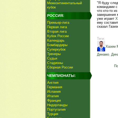
"Я буду след
Межконтинентальный
командами с
кубок
что кто-то и
завершения м
РОССИЯ:
уже играет
Х
Премьер-лига
ему составит
сказал Газиз
Первая лига
Вторая лига
Кубок России
Теги:
Календарь
Бомбардиры
Хазем 
Суперкубок
Тренеры
Динамо
,
Дин
Судьи
Стадионы
По
Сборная России
ЧЕМПИОНАТЫ:
Англия
Германия
Испания
Италия
Франция
Нидерланды
Португалия
Турция