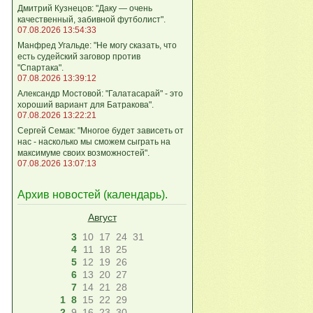
Дмитрий Кузнецов: "Даку — очень
качественный, забивной футболист".
07.08.2026 13:54:33
Манфред Угальде: "Не могу сказать, что
есть судейский заговор против
"Спартака".
07.08.2026 13:39:12
Александр Мостовой: "Галатасарай" - это
хороший вариант для Батракова".
07.08.2026 13:22:21
Сергей Семак: "Многое будет зависеть от
нас - насколько мы сможем сыграть на
максимуме своих возможностей".
07.08.2026 13:07:13
Архив новостей (
календарь
).
Август
3
10
17
24
31
4
11
18
25
5
12
19
26
6
13
20
27
7
14
21
28
1
8
15
22
29
2
9
16
23
30