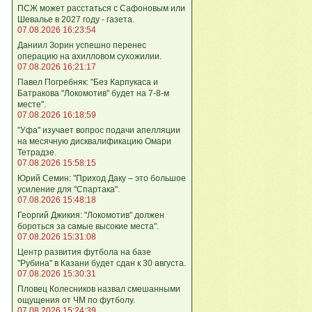
ПСЖ может расстаться с Сафоновым или
Шевалье в 2027 году - газета.
07.08.2026 16:23:54
Даниил Зорин успешно перенес
операцию на ахилловом сухожилии.
07.08.2026 16:21:17
Павел Погребняк: "Без Карпукаса и
Батракова "Локомотив" будет на 7-8-м
месте".
07.08.2026 16:18:59
"Уфа" изучает вопрос подачи апелляции
на месячную дисквалификацию Омари
Тетрадзе.
07.08.2026 15:58:15
Юрий Семин: "Приход Даку – это большое
усиление для "Спартака".
07.08.2026 15:48:18
Георгий Джикия: "Локомотив" должен
бороться за самые высокие места".
07.08.2026 15:31:08
Центр развития футбола на базе
"Рубина" в Казани будет сдан к 30 августа.
07.08.2026 15:30:31
Пловец Колесников назвал смешанными
ощущения от ЧМ по футболу.
07.08.2026 15:24:39