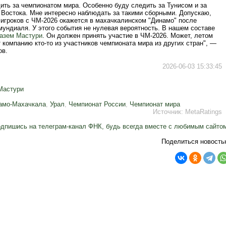
ить за чемпионатом мира. Особенно буду следить за Тунисом и за
 Востока. Мне интересно наблюдать за такими сборными. Допускаю,
з игроков с ЧМ-2026 окажется в махачкалинском "Динамо" после
ундиаля. У этого события не нулевая вероятность. В нашем составе
азем Мастури
. Он должен принять участие в ЧМ-2026. Может, летом
 компанию кто-то из участников чемпионата мира из других стран", —
ов.
2026-06-03 15:33:45
Мастури
амо-Махачкала
,
Урал
,
Чемпионат России
,
Чемпионат мира
Источник:
MetaRatings
дпишись на телеграм-канал ФНК, будь всегда вместе с любимым сайто
Поделиться новость