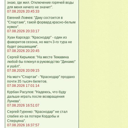
знаю, где жил. Отключение горячей воды
для меня ничего не значит".
07.08.2026 20:45:33
Евгений Ловчев: "Даку состоится в
"Спартаке", такой форвард красно-белым
нужен".
07.08.2026 20:33:17
Хуан Карседо: "Краснодар" - один из
фаворитов сезона, но матч 3-го тура не
будет решающим".
07.08.2026 20:20:45
Сергей Кирьяков: "На месте Тюкавина
любой бы плюнул в руководство "Динамо"
и ушёл".
07.08.2026 20:09:15
На матч "Спартак" - "Краснодар" продано
почти 35 тысяч билетов.
07.08.2026 17:01:14
Курбан Расулов: "Надеюсь, что буду
дальше играть после возвращения
Лунева".
07.08.2026 16:51:07
Сергей Гуренко: "Краснодар" не стал
слабее из-за потери Кордобы и
Сперцяна".
07.08.2026 16:37:57