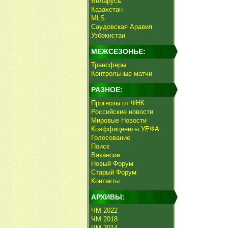
Беларусь
Казахстан
MLS
Саудовская Аравия
Узбекистан
МЕЖСЕЗОНЬЕ:
Трансферы
Контрольные матчи
РАЗНОЕ:
Прогнозы от ФНК
Российские новости
Мировые Новости
Коэффициенты УЕФА
Голосование
Поиск
Вакансии
Новый Форум
Старый Форум
Контакты
АРХИВЫ:
ЧМ 2022
ЧМ 2018
ЧМ 2014