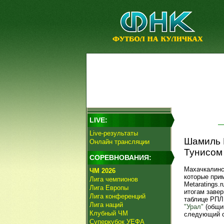
LIVE:
Live-результаты
Шамиль Г
Онлайн трансляции
Тунисом 
СОРЕВНОВАНИЯ:
Махачкалинс
ЧМ 2026
которые прим
Лига чемпионов
Metaratings.
Лига Европы
итогам завер
Лига конференций
таблице РПЛ
Лига наций
"Урал"
(общий
Клубный ЧМ
следующий с
Суперкубок УЕФА