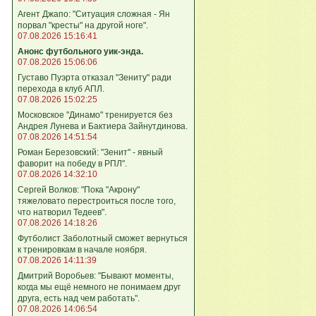
Агент Джапо: "Ситуация сложная - Ян
порвал "кресты" на другой ноге".
07.08.2026 15:16:41
Анонс футбольного уик-энда.
07.08.2026 15:06:06
Густаво Пуэрта отказал "Зениту" ради
перехода в клуб АПЛ.
07.08.2026 15:02:25
Московское "Динамо" тренируется без
Андрея Лунева и Бактиера Зайнутдинова.
07.08.2026 14:51:54
Роман Березовский: "Зенит" - явный
фаворит на победу в РПЛ".
07.08.2026 14:32:10
Сергей Волков: "Пока "Акрону"
тяжеловато перестроиться после того,
что натворил Тедеев".
07.08.2026 14:18:26
Футболист Заболотный сможет вернуться
к тренировкам в начале ноября.
07.08.2026 14:11:39
Дмитрий Воробьев: "Бывают моменты,
когда мы ещё немного не понимаем друг
друга, есть над чем работать".
07.08.2026 14:06:54