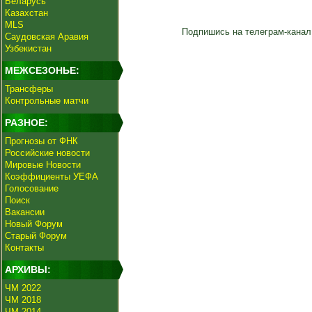
Беларусь
Казахстан
MLS
Подпишись на телеграм-канал
Саудовская Аравия
Узбекистан
МЕЖСЕЗОНЬЕ:
Трансферы
Контрольные матчи
РАЗНОЕ:
Прогнозы от ФНК
Российские новости
Мировые Новости
Коэффициенты УЕФА
Голосование
Поиск
Вакансии
Новый Форум
Старый Форум
Контакты
АРХИВЫ:
ЧМ 2022
ЧМ 2018
ЧМ 2014