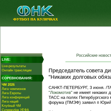
Российские новос
LIVE:
Live-результаты
Председатель совета ди
Онлайн трансляции
"Никаких долговых обяза
СОРЕВНОВАНИЯ:
ЧМ 2026
САНКТ-ПЕТЕРБУРГ, 3 июня. /Т
Лига чемпионов
"Локомотив"
не имеет никаких д
Лига Европы
ТАСС на полях Петербургского
Лига конференций
Лига наций
форума (ПМЭФ) заявил п Юрий
Клубный ЧМ
Суперкубок УЕФА