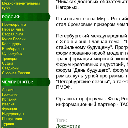
"Никаких долговых обязательств
Межконтинентальный
Нагорных.
кубок
РОССИЯ:
По итогам сезона Мир - Россий
стал бронзовым призером чемп
Премьер-лига
Первая лига
Вторая лига
Петербургский международный
Кубок России
с 3 по 6 июня. Главная тема - 
Календарь
стабильному будущему". Прог
Бомбардиры
формированию новой модели гл
Суперкубок
трансформации мировой эконом
Тренеры
Судьи
Форум креативных индустрий,
Стадионы
форум "День будущего", форум 
Сборная России
рамках культурной программы 
"Петербургские сезоны", а так
ЧЕМПИОНАТЫ:
ПМЭФ.
Англия
Германия
Организатор форума - Фонд Ро
Испания
информационный партнер - ТА
Италия
Франция
Нидерланды
Португалия
Теги:
Турция
Локомотив