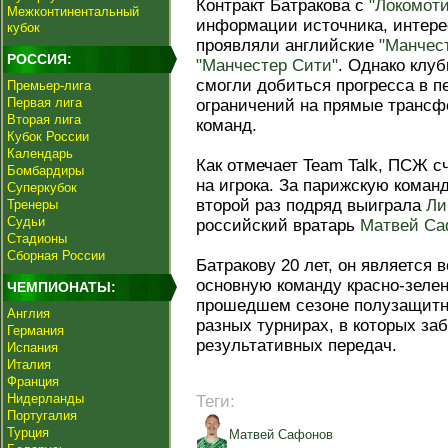
Контракт Батракова с
"Локомот
Межконтинентальный
информации источника, интере
кубок
проявляли английские
"Манчес
РОССИЯ:
"Манчестер Сити"
. Однако клу
смогли добиться прогресса в п
Премьер-лига
Первая лига
ограничений на прямые трансф
Вторая лига
команд.
Кубок России
Календарь
Как отмечает Team Talk, ПСЖ с
Бомбардиры
на игрока. За парижскую коман
Суперкубок
второй раз подряд выиграла
Ли
Тренеры
Судьи
российский вратарь
Матвей Са
Стадионы
Сборная России
Батракову 20 лет, он является 
основную команду красно-зелен
ЧЕМПИОНАТЫ:
прошедшем сезоне полузащитни
Англия
разных турнирах, в которых за
Германия
результативных передач.
Испания
Италия
Франция
Нидерланды
Теги:
Португалия
Турция
Матвей Сафонов