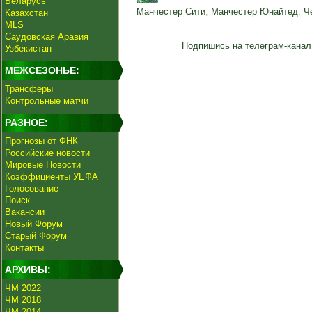
Беларусь
Манчестер Сити
,
Манчестер Юнайтед
,
Ч
Казахстан
MLS
Саудовская Аравия
Подпишись на телеграм-канал
Узбекистан
МЕЖСЕЗОНЬЕ:
Трансферы
Контрольные матчи
РАЗНОЕ:
Прогнозы от ФНК
Российские новости
Мировые Новости
Коэффициенты УЕФА
Голосование
Поиск
Вакансии
Новый Форум
Старый Форум
Контакты
АРХИВЫ:
ЧМ 2022
ЧМ 2018
ЧМ 2014