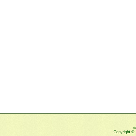
Ф
Copyright ©