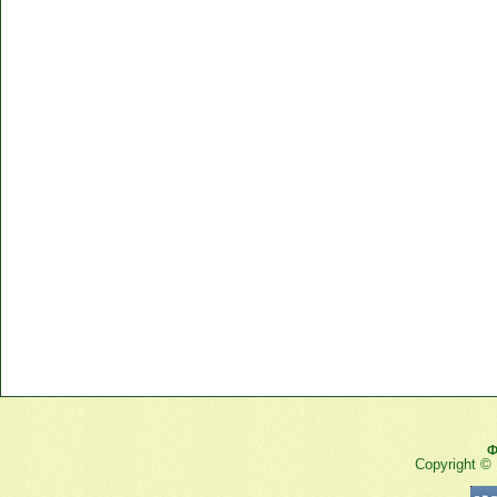
Ф
Copyright ©