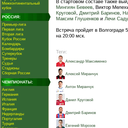
В стартовом составе также вы
Межконтинентальный
Мингиян Бевеев
, Виктор Мелех
кубок
Круговой
,
Дмитрий Баринов
,
На
РОССИЯ:
Максим Глушенков
и
Лечи Сад
Премьер-лига
Первая лига
Встреча пройдет в Волгограде 
Вторая лига
на 20:00 мск.
Кубок России
Календарь
Бомбардиры
Теги:
Суперкубок
Тренеры
Александр Максименко
Судьи
Стадионы
Сборная России
Алексей Миранчук
ЧЕМПИОНАТЫ:
Антон Миранчук
Англия
Германия
Испания
Данил Круговой
Италия
Франция
Дмитрий Баринов
Нидерланды
Португалия
Турция
Евгений Морозов