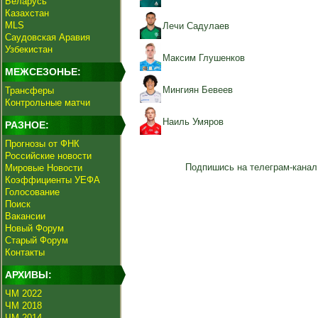
Беларусь
Казахстан
MLS
Лечи Садулаев
Саудовская Аравия
Узбекистан
Максим Глушенков
МЕЖСЕЗОНЬЕ:
Мингиян Бевеев
Трансферы
Контрольные матчи
Наиль Умяров
РАЗНОЕ:
Прогнозы от ФНК
Российские новости
Подпишись на телеграм-канал
Мировые Новости
Коэффициенты УЕФА
Голосование
Поиск
Вакансии
Новый Форум
Старый Форум
Контакты
АРХИВЫ:
ЧМ 2022
ЧМ 2018
ЧМ 2014