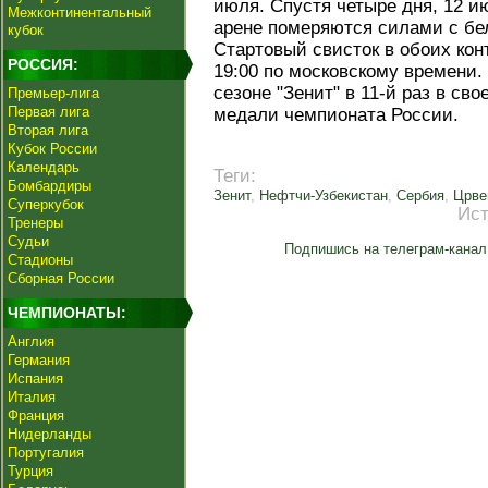
июля. Спустя четыре дня, 12 
Межконтинентальный
арене померяются силами с бе
кубок
Стартовый свисток в обоих кон
РОССИЯ:
19:00 по московскому времени
сезоне "Зенит" в 11-й раз в св
Премьер-лига
Первая лига
медали чемпионата России.
Вторая лига
Кубок России
Календарь
Теги:
Бомбардиры
Зенит
,
Нефтчи-Узбекистан
,
Сербия
,
Црве
Суперкубок
Ист
Тренеры
Судьи
Подпишись на телеграм-канал
Стадионы
Сборная России
ЧЕМПИОНАТЫ:
Англия
Германия
Испания
Италия
Франция
Нидерланды
Португалия
Турция