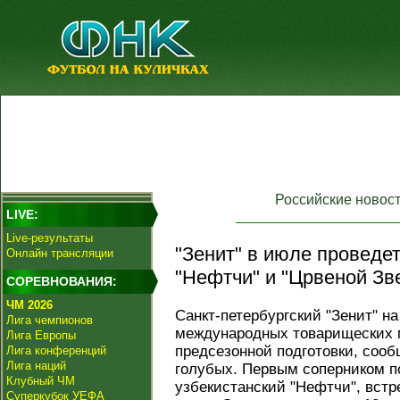
Российские новос
LIVE:
Live-результаты
"Зенит" в июле проведе
Онлайн трансляции
"Нефтчи" и "Црвеной Зв
СОРЕВНОВАНИЯ:
ЧМ 2026
Санкт-петербургский "Зенит" н
Лига чемпионов
международных товарищеских м
Лига Европы
предсезонной подготовки, сооб
Лига конференций
Лига наций
голубых. Первым соперником п
Клубный ЧМ
узбекистанский "Нефтчи", встр
Суперкубок УЕФА