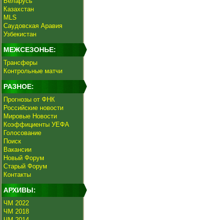
Беларусь
Казахстан
MLS
Саудовская Аравия
Узбекистан
МЕЖСЕЗОНЬЕ:
Трансферы
Контрольные матчи
РАЗНОЕ:
Прогнозы от ФНК
Российские новости
Мировые Новости
Коэффициенты УЕФА
Голосование
Поиск
Вакансии
Новый Форум
Старый Форум
Контакты
АРХИВЫ:
ЧМ 2022
ЧМ 2018
ЧМ 2014