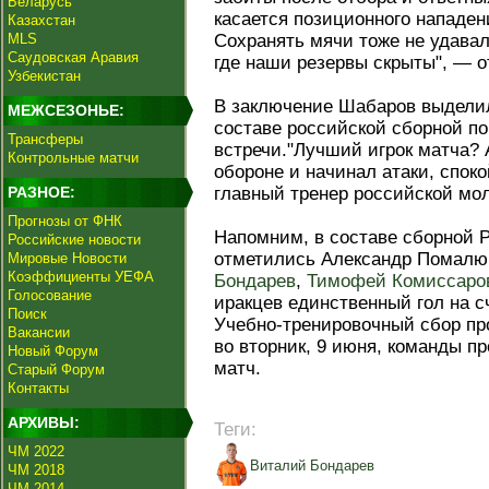
Беларусь
касается позиционного нападен
Казахстан
MLS
Сохранять мячи тоже не удавал
Саудовская Аравия
где наши резервы скрыты", — о
Узбекистан
В заключение Шабаров выделил
МЕЖСЕЗОНЬЕ:
составе российской сборной п
Трансферы
встречи."Лучший игрок матча?
Контрольные матчи
обороне и начинал атаки, спок
РАЗНОЕ:
главный тренер российской мо
Прогнозы от ФНК
Напомним, в составе сборной 
Российские новости
отметились Александр Помалю
Мировые Новости
Коэффициенты УЕФА
Бондарев
,
Тимофей Комиссаро
Голосование
иракцев единственный гол на 
Поиск
Учебно-тренировочный сбор про
Вакансии
во вторник, 9 июня, команды п
Новый Форум
матч.
Старый Форум
Контакты
АРХИВЫ:
Теги:
ЧМ 2022
Виталий Бондарев
ЧМ 2018
ЧМ 2014