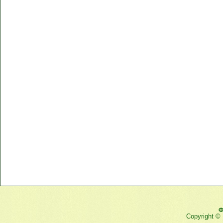
Ф
Copyright ©