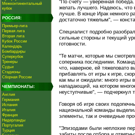
"По счету — уверенная победа.
Межконтинентальный
желать лучшего. Надеюсь, что
кубок
лучше. В конце Ирак немного р
РОССИЯ:
достаточно тяжелым", — конст
Премьер-лига
Первая лига
Специалист подробно разобрал 
Вторая лига
сильные стороны и текущий ур
Кубок России
готовности.
Календарь
Бомбардиры
"Те матчи, которые мы смотрели
Суперкубок
соперника последними. Команда
Тренеры
Судьи
что, наверное, ей тяжеловато 
Стадионы
прибавлять от игры к игре, ско
Сборная России
как мы и ожидали: много игры 
нападающий, на котором многое
ЧЕМПИОНАТЫ:
неуступчивые", — подчеркнул т
Англия
Германия
Говоря об игре своих подопечн
Испания
национальной команды выделил
Италия
Франция
элементы, так и очевидные пр
Нидерланды
Португалия
"Эпизодами были неплохие пер
Турция
забиты после отбора и ответны