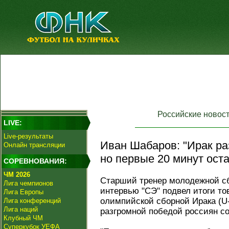
Российские новос
LIVE:
Live-результаты
Иван Шабаров: "Ирак ра
Онлайн трансляции
но первые 20 минут ост
СОРЕВНОВАНИЯ:
ЧМ 2026
Старший тренер молодежной с
Лига чемпионов
интервью "СЭ" подвел итоги то
Лига Европы
олимпийской сборной Ирака (U
Лига конференций
Лига наций
разгромной победой россиян со
Клубный ЧМ
Суперкубок УЕФА