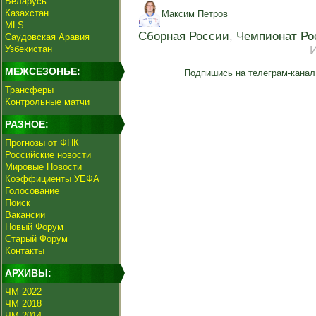
Беларусь
Казахстан
Максим Петров
MLS
Сборная России
,
Чемпионат Ро
Саудовская Аравия
Узбекистан
МЕЖСЕЗОНЬЕ:
Подпишись на телеграм-канал
Трансферы
Контрольные матчи
РАЗНОЕ:
Прогнозы от ФНК
Российские новости
Мировые Новости
Коэффициенты УЕФА
Голосование
Поиск
Вакансии
Новый Форум
Старый Форум
Контакты
АРХИВЫ:
ЧМ 2022
ЧМ 2018
ЧМ 2014