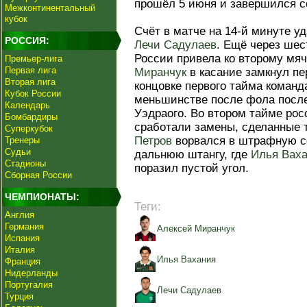
прошёл 5 июня и завершился со
Межконтинентальный
кубок
Счёт в матче на 14-й минуте у
РОССИЯ:
Лечи Садулаев
. Ещё через шес
России привела ко второму мяч
Премьер-лига
Первая лига
Миранчук
в касание замкнул пе
Вторая лига
концовке первого тайма команд
Кубок России
меньшинстве после фола посл
Календарь
Уэдраого. Во втором тайме рос
Бомбардиры
сработали замены, сделанные
Суперкубок
Петров
ворвался в штрафную со
Тренеры
Судьи
дальнюю штангу, где
Илья Вах
Стадионы
поразил пустой угол.
Сборная России
ЧЕМПИОНАТЫ:
Теги:
Англия
Германия
Алексей Миранчук
Испания
Италия
Илья Вахания
Франция
Нидерланды
Португалия
Лечи Садулаев
Турция