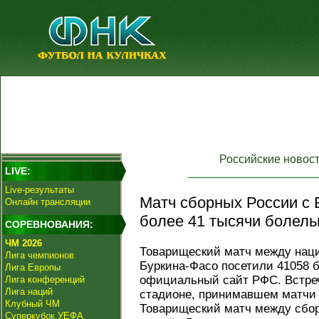
Российские новос
LIVE:
Live-результаты
Матч сборных России с 
Онлайн трансляции
более 41 тысячи болель
СОРЕВНОВАНИЯ:
ЧМ 2026
Товарищеский матч между нац
Лига чемпионов
Буркина-Фасо посетили 41058 
Лига Европы
официальный сайт РФС. Встреч
Лига конференций
Лига наций
стадионе, принимавшем матчи 
Клубный ЧМ
Товарищеский матч между сбо
Суперкубок УЕФА