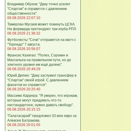
Владимир Обухов: "Даку точно усилит
"Спартак" и справится с давлением
общественности".
06.08.2026 22:07:10
Тамерлан Мусаев может покинуть ЦСКА.
На форварда претендуют три клуба РПЛ.
06.08.2026 21:36:32
Футболисты "Сочи" отправятся на матч с
"Торпедо" 7 августа.
06.08.2026 20:56:07
Франсис Кахигао: "Полех, Сорокин и
Массалыга на правильном пути, но до
элитного уровня им ещё далеко".
06.08.2026 20:49:29
Юрий Дюпин: "Даку заслужил трансфер в
"Спартак" своей игрой. С давлением
фанатов он справится".
06.08.2026 20:25:40
Массимо Каррера: "Я уверен, что игрокам,
которые могут придумать что-то
нестандартное, нужно давать свободу".
06.08.2026 20:15:15
"Галатасарай" предложил 33 млн евро за
Алексея Батракова.
06.08.2026 20:01:05