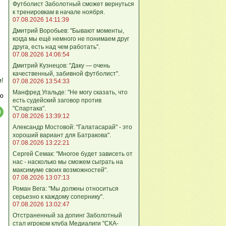
Футболист Заболотный сможет вернуться
к тренировкам в начале ноября.
07.08.2026 14:11:39
Дмитрий Воробьев: "Бывают моменты,
когда мы ещё немного не понимаем друг
друга, есть над чем работать".
07.08.2026 14:06:54
Дмитрий Кузнецов: "Даку — очень
качественный, забивной футболист".
м!
07.08.2026 13:54:33
Манфред Угальде: "Не могу сказать, что
ю
есть судейский заговор против
"Спартака".
07.08.2026 13:39:12
Александр Мостовой: "Галатасарай" - это
хороший вариант для Батракова".
07.08.2026 13:22:21
Сергей Семак: "Многое будет зависеть от
нас - насколько мы сможем сыграть на
максимуме своих возможностей".
07.08.2026 13:07:13
Роман Вега: "Мы должны относиться
серьезно к каждому сопернику".
07.08.2026 13:02:47
Отстраненный за допинг Заболотный
стал игроком клуба Медиалиги "СКА-