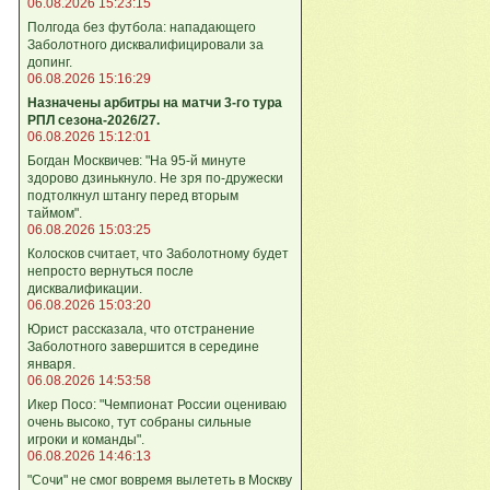
06.08.2026 15:23:15
Полгода без футбола: нападающего
Заболотного дисквалифицировали за
допинг.
06.08.2026 15:16:29
Назначены арбитры на матчи 3-го тура
РПЛ сезона-2026/27.
06.08.2026 15:12:01
Богдан Москвичев: "На 95‑й минуте
здорово дзинькнуло. Не зря по‑дружески
подтолкнул штангу перед вторым
таймом".
06.08.2026 15:03:25
Колосков считает, что Заболотному будет
непросто вернуться после
дисквалификации.
06.08.2026 15:03:20
Юрист рассказала, что отстранение
Заболотного завершится в середине
января.
06.08.2026 14:53:58
Икер Посо: "Чемпионат России оцениваю
очень высоко, тут собраны сильные
игроки и команды".
06.08.2026 14:46:13
"Сочи" не смог вовремя вылететь в Москву