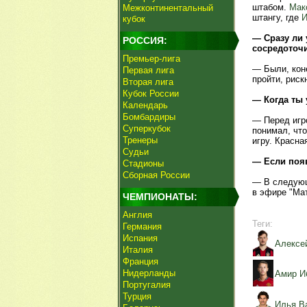
штабом.
Мак
Межконтинентальный
штангу, где
И
кубок
— Сразу ли 
РОССИЯ:
сосредоточ
Премьер-лига
— Были, коне
Первая лига
пройти, риск
Вторая лига
Кубок России
— Когда ты 
Календарь
Бомбардиры
— Перед игро
Суперкубок
понимал, что
Тренеры
игру. Красна
Судьи
— Если появ
Стадионы
Сборная России
— В следующ
в эфире "Мат
ЧЕМПИОНАТЫ:
Англия
Теги:
Германия
Испания
Алексе
Италия
Франция
Нидерланды
Амир И
Португалия
Турция
Илья В