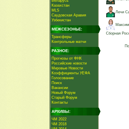
Беларусь
Казахстан
MLS
Лечи С
Саудовская Аравия
Узбекистан
Максим
МЕЖСЕЗОНЬЕ:
Сборная Рос
Трансферы
Контрольные матчи
По
РАЗНОЕ:
Прогнозы от ФНК
Российские новости
Мировые Новости
Коэффициенты УЕФА
Голосование
Поиск
Вакансии
Новый Форум
Старый Форум
Контакты
АРХИВЫ:
ЧМ 2022
ЧМ 2018
ЧМ 2014