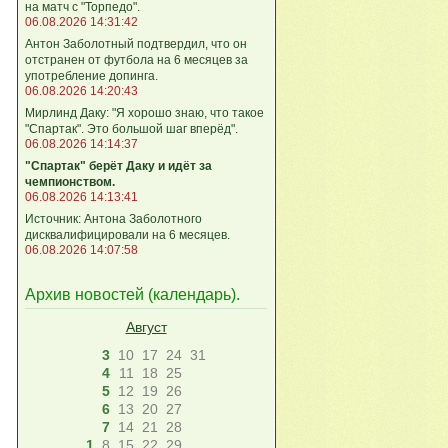
на матч с "Торпедо".
06.08.2026 14:31:42
Антон Заболотный подтвердил, что он
отстранен от футбола на 6 месяцев за
употребление допинга.
06.08.2026 14:20:43
Мирлинд Даку: "Я хорошо знаю, что такое
"Спартак". Это большой шаг вперёд".
06.08.2026 14:14:37
"Спартак" берёт Даку и идёт за
чемпионством.
06.08.2026 14:13:41
Источник: Антона Заболотного
дисквалифицировали на 6 месяцев.
06.08.2026 14:07:58
Архив новостей (
календарь
).
Август
3
10
17
24
31
4
11
18
25
5
12
19
26
6
13
20
27
7
14
21
28
1
8
15
22
29