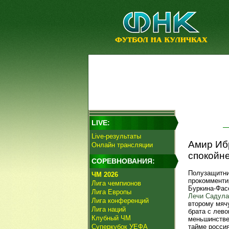
LIVE:
Live-результаты
Амир Ибр
Онлайн трансляции
спокойне
СОРЕВНОВАНИЯ:
Полузащитни
ЧМ 2026
прокомменти
Лига чемпионов
Буркина-Фасо
Лига Европы
Лечи Садула
Лига конференций
второму мячу
Лига наций
брата с лево
Клубный ЧМ
меньшинстве
Суперкубок УЕФА
тайме росси