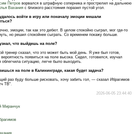
сим Петров
ворвался в штрафную соперника и прострелил на дальнюю
лья Вахания
с близкого расстояния поразил пустой угол.
удалось войти в игру или поначалу эмоции мешали
иться?
чно, эмоции, так как это дебют. В целом спокойно сыграл, мог где‑то
нуть, но решил спокойнее сыграть. Со временем покажу больше.
узнал, что выйдешь на поле?
й тренер сказал, что это может быть мой день. Я уже был готов,
 вероятность появиться на поле высока. Сидел, готовился, изучал
я облегчила ситуацию, легче было выходить.
ишься на поле в Калининграде, какая будет задача?
ий раз буду больше рисковать, хочу забить гол, — сказал Ибрагимов
ч ТВ".
2026-06-05 23:44:40
й Миранчук
брагимов
ахания