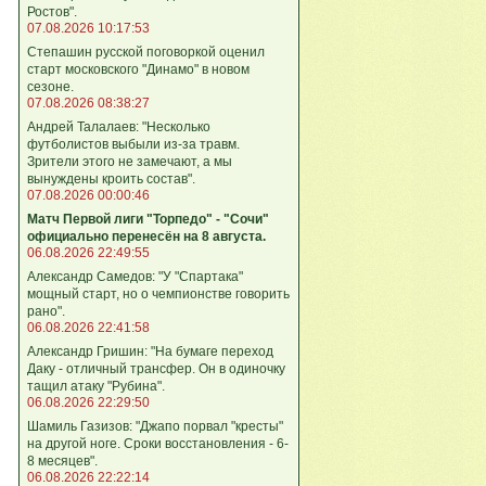
Ростов".
07.08.2026 10:17:53
Степашин русской поговоркой оценил
старт московского "Динамо" в новом
сезоне.
07.08.2026 08:38:27
Андрей Талалаев: "Несколько
футболистов выбыли из-за травм.
Зрители этого не замечают, а мы
вынуждены кроить состав".
07.08.2026 00:00:46
Матч Первой лиги "Торпедо" - "Сочи"
официально перенесён на 8 августа.
06.08.2026 22:49:55
Александр Самедов: "У "Спартака"
мощный старт, но о чемпионстве говорить
рано".
06.08.2026 22:41:58
Александр Гришин: "На бумаге переход
Даку - отличный трансфер. Он в одиночку
тащил атаку "Рубина".
06.08.2026 22:29:50
Шамиль Газизов: "Джапо порвал "кресты"
на другой ноге. Сроки восстановления - 6-
8 месяцев".
06.08.2026 22:22:14