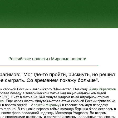
Российские новости
Мировые новости
/
агимов: "Мог где‑то пройти, рискнуть, но решил
е сыграть. Со временем покажу больше".
к сборной России и английского "Манчестер Юнайтед"
Амир Ибрагимов
ровал победу в товарищеском матче над национальной командой
 (3:0). Счёт в матче на 14-й минуте ударом из-за штрафной открыл
ев
. Ещё через шесть минуте быстрая атака сборной России привела ко
 в ворота гостей –
Алексей Миранчук
в касание замкнул передачу
го фланга. В концовке первого тайма команда Буркина-Фасо осталась в
 после фола последней надежды Мохамеда Уэдраого. Во втором
яне продолжили атаковать, и сработали замены, сделанные тренерским