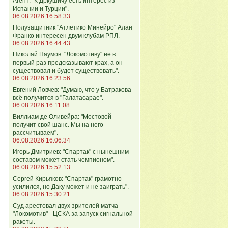
Агент: "К Дркушичу есть интерес из
Испании и Турции".
06.08.2026 16:58:33
Полузащитник "Атлетико Минейро" Алан
Франко интересен двум клубам РПЛ.
06.08.2026 16:44:43
Николай Наумов: "Локомотиву" не в
первый раз предсказывают крах, а он
существовал и будет существовать".
06.08.2026 16:23:56
Евгений Ловчев: "Думаю, что у Батракова
всё получится в "Галатасарае".
06.08.2026 16:11:08
Виллиам де Оливейра: "Мостовой
получит свой шанс. Мы на него
рассчитываем".
06.08.2026 16:06:34
Игорь Дмитриев: "Спартак" с нынешним
составом может стать чемпионом".
06.08.2026 15:52:13
Сергей Кирьяков: "Спартак" грамотно
усилился, но Даку может и не заиграть".
06.08.2026 15:30:21
Суд арестовал двух зрителей матча
"Локомотив" - ЦСКА за запуск сигнальной
ракеты.