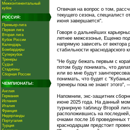
Межконтинентальный
кубок
Отвечая на вопрос о том, рассч
текущего сезона, специалист от
РОССИЯ:
июня завершается".
Премьер-лига
Первая лига
Говоря о дальнейших карьерных
Вторая лига
летнее межсезонье, Ещенко под
Кубок России
напрямую зависеть от вектора
Календарь
стабильности краснодарского к
Бомбардиры
Суперкубок
Тренеры
"Не буду бежать первым с кор
Судьи
потом буду понимать, что дела
Стадионы
или во мне будут заинтересова
Сборная России
понимать, что будет с "Кубань
ЧЕМПИОНАТЫ:
тренеры пока не знают этого",
Англия
Напомним, экс-защитник сборно
Германия
Испания
июне 2025 года. На данный мо
Италия
турнирную таблицу Второй лиги
Франция
расположившись на последней,
Нидерланды
очками после 16 проведенных ту
Португалия
краснодарцам предстоит прове
Турция