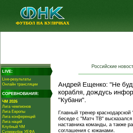
Российские новос
LIVE:
Live-результаты
Андрей Ещенко: "Не буд
Онлайн трансляции
корабля, дождусь инфо
СОРЕВНОВАНИЯ:
"Кубани".
ЧМ 2026
Лига чемпионов
Лига Европы
Главный тренер краснодарской 
Лига конференций
беседе с "Матч ТВ" высказался
Лига наций
наставника команды, а также р
Клубный ЧМ
соглашения с южанами.
Суперкубок УЕФА