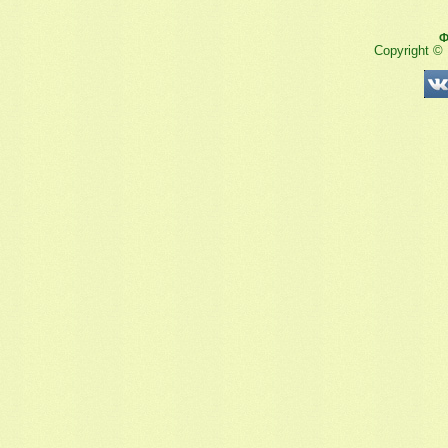
Ф
Copyright ©