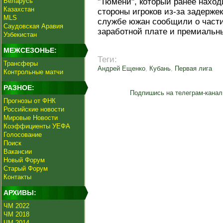
Беларусь
"Тюмени", который ранее наход
Казахстан
стороны игроков из-за задержек
MLS
службе южан сообщили о части
Саудовская Аравия
заработной плате и премиальн
Узбекистан
МЕЖСЕЗОНЬЕ:
Теги:
Трансферы
Андрей Ещенко
,
Кубань
,
Первая лига
Контрольные матчи
РАЗНОЕ:
Подпишись на телеграм-канал
Прогнозы от ФНК
Российские новости
Мировые Новости
Коэффициенты УЕФА
Голосование
Поиск
Вакансии
Новый Форум
Старый Форум
Контакты
АРХИВЫ:
ЧМ 2022
ЧМ 2018
ЧМ 2014