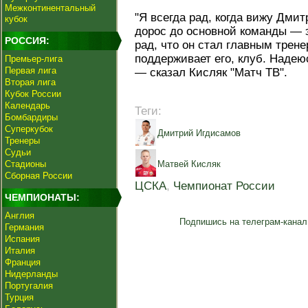
Межконтинентальный
"Я всегда рад, когда вижу Дмит
кубок
дорос до основной команды — э
РОССИЯ:
рад, что он стал главным трен
поддерживает его, клуб. Надеюс
Премьер-лига
Первая лига
— сказал Кисляк "Матч ТВ".
Вторая лига
Кубок России
Календарь
Теги:
Бомбардиры
Суперкубок
Дмитрий Игдисамов
Тренеры
Судьи
Стадионы
Матвей Кисляк
Сборная России
ЦСКА
,
Чемпионат России
ЧЕМПИОНАТЫ:
Англия
Подпишись на телеграм-канал
Германия
Испания
Италия
Франция
Нидерланды
Португалия
Турция