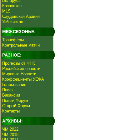
Беларусь
Казахстан
MLS
Саудовская Аравия
Узбекистан
МЕЖСЕЗОНЬЕ:
Трансферы
Контрольные матчи
РАЗНОЕ:
Прогнозы от ФНК
Российские новости
Мировые Новости
Коэффициенты УЕФА
Голосование
Поиск
Вакансии
Новый Форум
Старый Форум
Контакты
АРХИВЫ:
ЧМ 2022
ЧМ 2018
ЧМ 2014