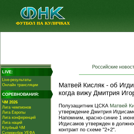
Российские новос
LIVE:
Live-результаты
Матвей Кисляк - об Игди
Онлайн трансляции
когда вижу Дмитрия Иго
СОРЕВНОВАНИЯ:
ЧМ 2026
Полузащитник ЦСКА
Матвей К
Лига чемпионов
утверждение Дмитрия Игдисам
Лига Европы
Напомним, красно-синие 1 июня
Лига конференций
Лига наций
Игдисамов утвержден в должно
Клубный ЧМ
контракт по схеме "2+2".
Суперкубок УЕФА