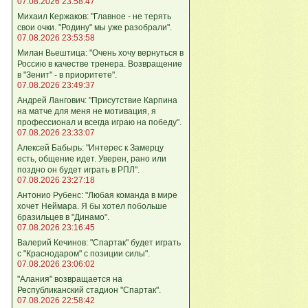
07.08.2026 23:58:47
Михаил Кержаков: "Главное - не терять
свои очки. "Родину" мы уже разобрали".
07.08.2026 23:53:58
Милан Вьештица: "Очень хочу вернуться в
Россию в качестве тренера. Возвращение
в "Зенит" - в приоритете".
07.08.2026 23:49:37
Андрей Лангович: "Присутствие Карпина
на матче для меня не мотивация, я
профессионал и всегда играю на победу".
07.08.2026 23:33:07
Алексей Бабырь: "Интерес к Замерцу
есть, общение идет. Уверен, рано или
поздно он будет играть в РПЛ".
07.08.2026 23:27:18
Антонио Рубенс: "Любая команда в мире
хочет Неймара. Я бы хотел побольше
бразильцев в "Динамо".
07.08.2026 23:16:45
Валерий Кечинов: "Спартак" будет играть
с "Краснодаром" с позиции силы".
07.08.2026 23:06:02
"Алания" возвращается на
Республиканский стадион "Спартак".
07.08.2026 22:58:42