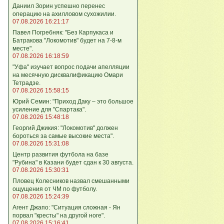
Даниил Зорин успешно перенес
операцию на ахилловом сухожилии.
07.08.2026 16:21:17
Павел Погребняк: "Без Карпукаса и
Батракова "Локомотив" будет на 7-8-м
месте".
07.08.2026 16:18:59
"Уфа" изучает вопрос подачи апелляции
на месячную дисквалификацию Омари
Тетрадзе.
07.08.2026 15:58:15
Юрий Семин: "Приход Даку – это большое
усиление для "Спартака".
07.08.2026 15:48:18
Георгий Джикия: "Локомотив" должен
бороться за самые высокие места".
07.08.2026 15:31:08
Центр развития футбола на базе
"Рубина" в Казани будет сдан к 30 августа.
07.08.2026 15:30:31
Пловец Колесников назвал смешанными
ощущения от ЧМ по футболу.
07.08.2026 15:24:39
Агент Джапо: "Ситуация сложная - Ян
порвал "кресты" на другой ноге".
07.08.2026 15:16:41