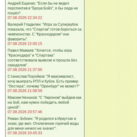
Андрей Ещенко: "Если бы не видел
перспектив в "Броук Бойз", я бы сюда не
пошёл".
07.08.2026 22:34:22
Валерий Гладилин: "Игра за Суперкубок
показала, что "Спартак" готов бороться за
чемпионство. С "Краснодаром" они
фавориты".
07.08.2026 22:00:15
Павел Мамаев: "Хочется, чтобы игра
"Краснодара" и "Спартака"
соответствовала вывеске и прошла без
скандалов".
07.08.2026 21:37:00
Станислав Поройков: "Я максималист,
хочу выиграть РПЛ и Кубок. Есть пример
"Лестера", почему "Оренбург" не может?"
07.08.2026 21:08:59
Максим Ненахов: "С "Акроном" выйдем как
на бой, нам нужно победить любой
ценой".
07.08.2026 20:57:46
Роман Зобнин: "Я родился в Иркутске и
знаю, где жил. Отключение горячей воды
для меня ничего не значит".
07.08.2026 20:45:33