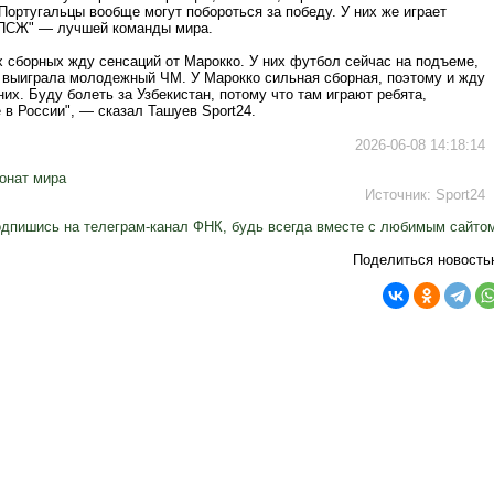
Португальцы вообще могут побороться за победу. У них же играет
"ПСЖ" — лучшей команды мира.
х сборных жду сенсаций от Марокко. У них футбол сейчас на подъеме,
я выиграла молодежный ЧМ. У Марокко сильная сборная, поэтому и жду
них. Буду болеть за Узбекистан, потому что там играют ребята,
в России", — сказал Ташуев Sport24.
2026-06-08 14:18:14
онат мира
Источник:
Sport24
дпишись на телеграм-канал ФНК, будь всегда вместе с любимым сайто
Поделиться новость