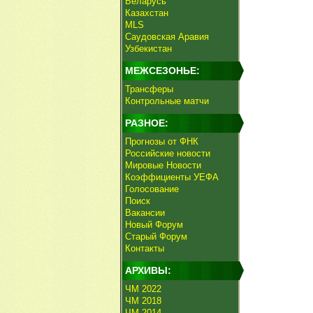
Беларусь
Казахстан
MLS
Саудовская Аравия
Узбекистан
МЕЖСЕЗОНЬЕ:
Трансферы
Контрольные матчи
РАЗНОЕ:
Прогнозы от ФНК
Российские новости
Мировые Новости
Коэффициенты УЕФА
Голосование
Поиск
Вакансии
Новый Форум
Старый Форум
Контакты
АРХИВЫ:
ЧМ 2022
ЧМ 2018
ЧМ 2014