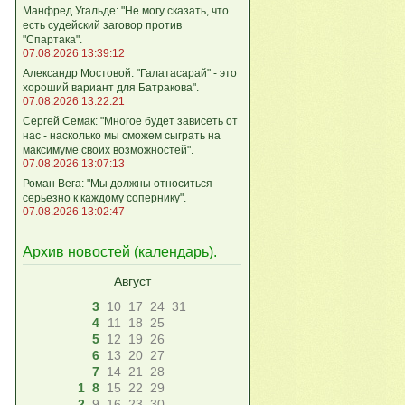
Манфред Угальде: "Не могу сказать, что
есть судейский заговор против
"Спартака".
07.08.2026 13:39:12
Александр Мостовой: "Галатасарай" - это
хороший вариант для Батракова".
07.08.2026 13:22:21
Сергей Семак: "Многое будет зависеть от
нас - насколько мы сможем сыграть на
максимуме своих возможностей".
07.08.2026 13:07:13
Роман Вега: "Мы должны относиться
серьезно к каждому сопернику".
07.08.2026 13:02:47
Архив новостей (
календарь
).
Август
3
10
17
24
31
4
11
18
25
5
12
19
26
6
13
20
27
7
14
21
28
1
8
15
22
29
2
9
16
23
30