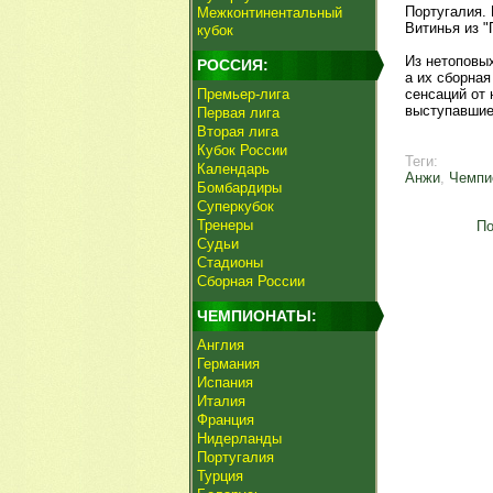
Португалия. 
Межконтинентальный
Витинья из 
кубок
Из нетоповы
РОССИЯ:
а их сборна
Премьер-лига
сенсаций от 
выступавшие 
Первая лига
Вторая лига
Кубок России
Теги:
Календарь
Анжи
,
Чемпи
Бомбардиры
Суперкубок
Тренеры
По
Судьи
Стадионы
Сборная России
ЧЕМПИОНАТЫ:
Англия
Германия
Испания
Италия
Франция
Нидерланды
Португалия
Турция