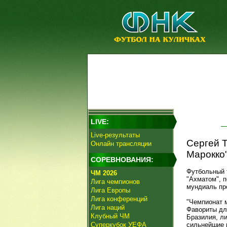
LIVE:
Live-результаты
Сергей Т
Онлайн трансляции
Марокко"
СОРЕВНОВАНИЯ:
Футбольный
ЧМ 2026
"Ахматом", 
Лига чемпионов
мундиаль пр
Лига Европы
Лига конференций
"Чемпионат 
Лига наций
Фавориты дл
Клубный ЧМ
Бразилия, л
Суперкубок УЕФА
сильнейшие 