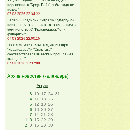
Андрей Ещенко: "Если бы не видел
перспектив в "Броук Бойз", я бы сюда не
пошёл".
07.08.2026 22:34:22
Валерий Гладилин: "Игра за Суперкубок
показала, что "Спартак" готов бороться за
чемпионство. С "Краснодаром" они
фавориты".
07.08.2026 22:00:15
Павел Мамаев: "Хочется, чтобы игра
"Краснодара" и "Спартака"
соответствовала вывеске и прошла без
скандалов".
07.08.2026 21:37:00
Архив новостей (
календарь
).
Август
3
10
17
24
31
4
11
18
25
5
12
19
26
6
13
20
27
7
14
21
28
1
8
15
22
29
2
9
16
23
30