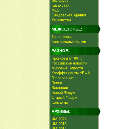
Беларусь
Казахстан
MLS
Саудовская Аравия
Узбекистан
МЕЖСЕЗОНЬЕ:
Трансферы
Контрольные матчи
РАЗНОЕ:
Прогнозы от ФНК
Российские новости
Мировые Новости
Коэффициенты УЕФА
Голосование
Поиск
Вакансии
Новый Форум
Старый Форум
Контакты
АРХИВЫ:
ЧМ 2022
ЧМ 2018
ЧМ 2014