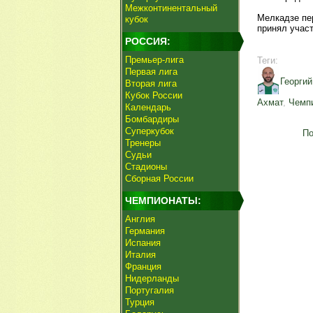
Межконтинентальный
Мелкадзе пер
кубок
принял участ
РОССИЯ:
Премьер-лига
Теги:
Первая лига
Георги
Вторая лига
Кубок России
Ахмат
,
Чемп
Календарь
Бомбардиры
Суперкубок
По
Тренеры
Судьи
Стадионы
Сборная России
ЧЕМПИОНАТЫ:
Англия
Германия
Испания
Италия
Франция
Нидерланды
Португалия
Турция