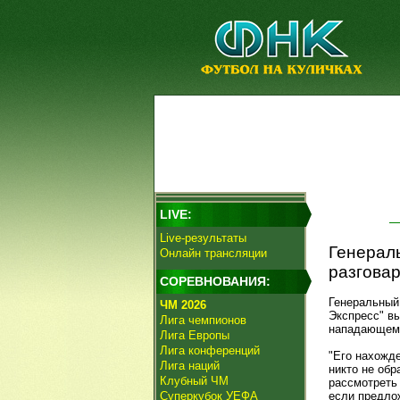
LIVE:
Live-результаты
Генераль
Онлайн трансляции
разговар
СОРЕВНОВАНИЯ:
Генеральный
ЧМ 2026
Экспресс" вы
Лига чемпионов
нападающему
Лига Европы
Лига конференций
"Его нахожде
Лига наций
никто не об
Клубный ЧМ
рассмотреть
Суперкубок УЕФА
если предлож