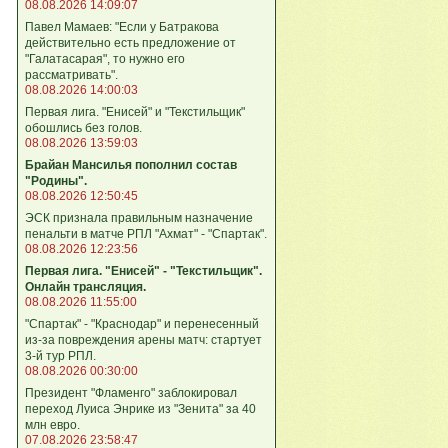
08.08.2026 14:09:07
Павел Мамаев: "Если у Батракова
действительно есть предложение от
"Галатасарая", то нужно его
рассматривать".
08.08.2026 14:00:03
Первая лига. "Енисей" и "Текстильщик"
обошлись без голов.
08.08.2026 13:59:03
Брайан Мансилья пополнил состав
"Родины".
08.08.2026 12:50:45
ЭСК признала правильным назначение
пенальти в матче РПЛ "Ахмат" - "Спартак".
08.08.2026 12:23:56
Первая лига. "Енисей" - "Текстильщик".
Онлайн трансляция.
08.08.2026 11:55:00
"Спартак" - "Краснодар" и перенесенный
из-за повреждения арены матч: стартует
3-й тур РПЛ.
08.08.2026 00:30:00
Президент "Фламенго" заблокировал
переход Луиса Энрике из "Зенита" за 40
млн евро.
07.08.2026 23:58:47