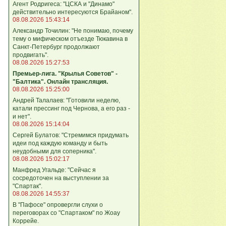
Агент Родригеса: "ЦСКА и "Динамо"
действительно интересуются Брайаном".
08.08.2026 15:43:14
Александр Точилин: "Не понимаю, почему
тему о мифическом отъезде Тюкавина в
Санкт-Петербург продолжают
продвигать".
08.08.2026 15:27:53
Премьер-лига. "Крылья Советов" -
"Балтика". Онлайн трансляция.
08.08.2026 15:25:00
Андрей Талалаев: "Готовили неделю,
катали прессинг под Чернова, а его раз -
и нет".
08.08.2026 15:14:04
Сергей Булатов: "Стремимся придумать
идеи под каждую команду и быть
неудобными для соперника".
08.08.2026 15:02:17
Манфред Угальде: "Сейчас я
сосредоточен на выступлении за
"Спартак".
08.08.2026 14:55:37
В "Пафосе" опровергли слухи о
переговорах со "Спартаком" по Жоау
Коррейе.