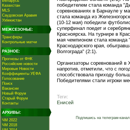
Беларусь
победителем стала команда "Д
Казахстан
MLS
соревнованиях в Барнауле у ма
Саудовская Аравия
стала команда из Железногорск
Узбекистан
(10-12 мая) победили футболис
суперфинал поедет и серебряны
МЕЖСЕЗОНЬЕ:
Красноярска. На турнире в Крас
Трансферы
мая чемпионом стала команда "
Контрольные матчи
Краснодарского края, обыгравш
РАЗНОЕ:
Волгограда" (2:1).
Прогнозы от ФНК
Организаторы соревнований в Х
Российские новости
напротив, отметили, что с пого
Мировые Новости
Коэффициенты УЕФА
способствовала приходу больш
Голосование
Победителями стали игроки ме
Поиск
Вакансии
Новый Форум
Теги:
Старый Форум
Енисей
Контакты
АРХИВЫ:
Подпишись на телеграм-канал
ЧМ 2022
ЧМ 2018
ЧМ 2014