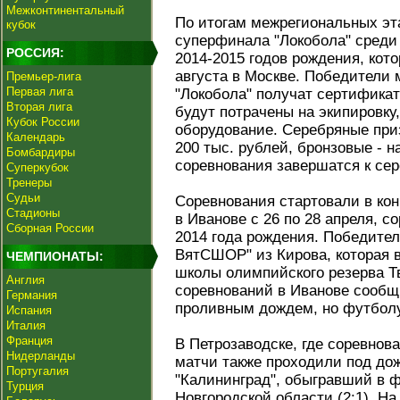
Межконтинентальный
По итогам межрегиональных эт
кубок
суперфинала "Локобола" среди
РОССИЯ:
2014-2015 годов рождения, кото
августа в Москве. Победители
Премьер-лига
Первая лига
"Локобола" получат сертификат
Вторая лига
будут потрачены на экипировку
Кубок России
оборудование. Серебряные при
Календарь
200 тыс. рублей, бронзовые - н
Бомбардиры
соревнования завершатся к се
Суперкубок
Тренеры
Судьи
Соревнования стартовали в кон
Стадионы
в Иванове с 26 по 28 апреля, 
Сборная России
2014 года рождения. Победител
ВятСШОР" из Кирова, которая 
ЧЕМПИОНАТЫ:
школы олимпийского резерва Тв
Англия
соревнований в Иванове сообщ
Германия
проливным дождем, но футболу
Испания
Италия
Франция
В Петрозаводске, где соревнова
Нидерланды
матчи также проходили под до
Португалия
"Калининград", обыгравший в 
Турция
Новгородской области (2:1). На