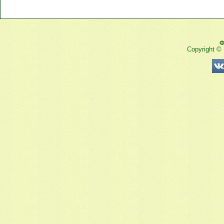
Ф
Copyright ©