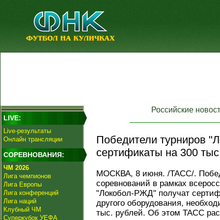
Российские новос
LIVE:
Live-результаты
Победители турниров "Л
Онлайн трансляции
сертификаты на 300 тыс
СОРЕВНОВАНИЯ:
ЧМ 2026
МОСКВА, 8 июня. /ТАСС/. Поб
Лига чемпионов
соревнований в рамках всерос
Лига Европы
"Локобол-РЖД" получат сертиф
Лига конференций
Лига наций
другого оборудования, необход
Клубный ЧМ
тыс. рублей. Об этом ТАСС рас
Суперкубок УЕФА