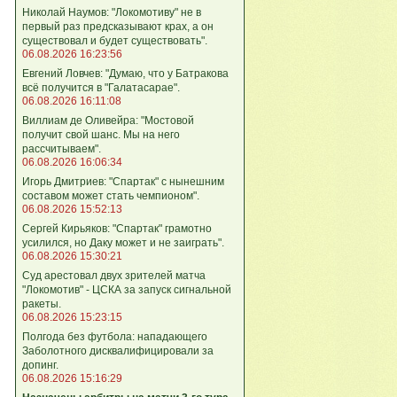
Николай Наумов: "Локомотиву" не в
первый раз предсказывают крах, а он
существовал и будет существовать".
06.08.2026 16:23:56
Евгений Ловчев: "Думаю, что у Батракова
всё получится в "Галатасарае".
06.08.2026 16:11:08
Виллиам де Оливейра: "Мостовой
получит свой шанс. Мы на него
рассчитываем".
06.08.2026 16:06:34
Игорь Дмитриев: "Спартак" с нынешним
составом может стать чемпионом".
06.08.2026 15:52:13
Сергей Кирьяков: "Спартак" грамотно
усилился, но Даку может и не заиграть".
06.08.2026 15:30:21
Суд арестовал двух зрителей матча
"Локомотив" - ЦСКА за запуск сигнальной
ракеты.
06.08.2026 15:23:15
Полгода без футбола: нападающего
Заболотного дисквалифицировали за
допинг.
06.08.2026 15:16:29