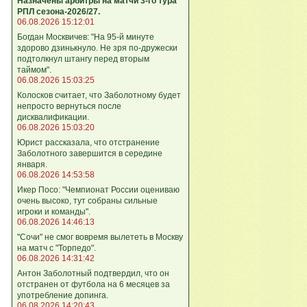
Назначены арбитры на матчи 3-го тура
РПЛ сезона-2026/27.
06.08.2026 15:12:01
Богдан Москвичев: "На 95‑й минуте
здорово дзинькнуло. Не зря по‑дружески
подтолкнул штангу перед вторым
таймом".
06.08.2026 15:03:25
Колосков считает, что Заболотному будет
непросто вернуться после
дисквалификации.
06.08.2026 15:03:20
Юрист рассказала, что отстранение
Заболотного завершится в середине
января.
06.08.2026 14:53:58
Икер Посо: "Чемпионат России оцениваю
очень высоко, тут собраны сильные
игроки и команды".
06.08.2026 14:46:13
"Сочи" не смог вовремя вылететь в Москву
на матч с "Торпедо".
06.08.2026 14:31:42
Антон Заболотный подтвердил, что он
отстранен от футбола на 6 месяцев за
употребление допинга.
06.08.2026 14:20:43