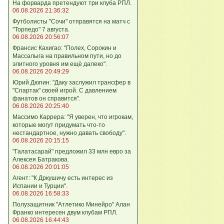
На форварда претендуют три клуба РПЛ.
06.08.2026 21:36:32
Футболисты "Сочи" отправятся на матч с
"Торпедо" 7 августа.
06.08.2026 20:56:07
Франсис Кахигао: "Полех, Сорокин и
Массалыга на правильном пути, но до
элитного уровня им ещё далеко".
06.08.2026 20:49:29
Юрий Дюпин: "Даку заслужил трансфер в
"Спартак" своей игрой. С давлением
фанатов он справится".
06.08.2026 20:25:40
Массимо Каррера: "Я уверен, что игрокам,
которые могут придумать что-то
нестандартное, нужно давать свободу".
06.08.2026 20:15:15
"Галатасарай" предложил 33 млн евро за
Алексея Батракова.
06.08.2026 20:01:05
Агент: "К Дркушичу есть интерес из
Испании и Турции".
06.08.2026 16:58:33
Полузащитник "Атлетико Минейро" Алан
Франко интересен двум клубам РПЛ.
06.08.2026 16:44:43