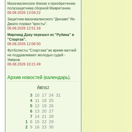
Махачкалинское близко к приобретению
полузащитника сборной Мавритании.
06.08.2026 13:04:22
Защитник махачкалинского "Динамо" Ян
Джапо порвал "кресты".
06.08.2026 12:51:18
Мирлинд Даку перешел из "Рубина" в
"Спартак".
06.08.2026 12:06:50
Футболисты "Спартака" во время матчей
не поддавливают молодых судей -
Умяров.
06.08.2026 10:21:49
Архив новостей (
календарь
).
Август
3
10
17
24
31
4
11
18
25
5
12
19
26
6
13
20
27
7
14
21
28
1
8
15
22
29
2
9
16
23
30