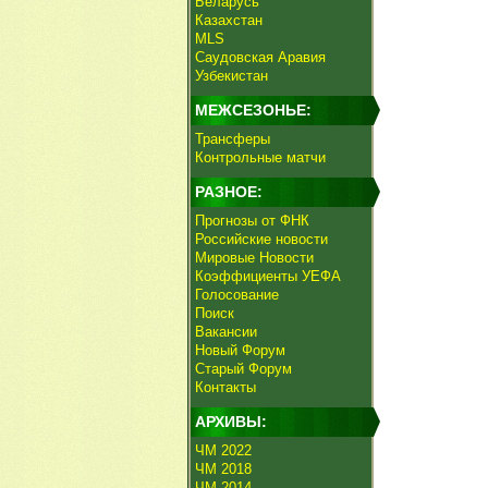
Беларусь
Казахстан
MLS
Саудовская Аравия
Узбекистан
МЕЖСЕЗОНЬЕ:
Трансферы
Контрольные матчи
РАЗНОЕ:
Прогнозы от ФНК
Российские новости
Мировые Новости
Коэффициенты УЕФА
Голосование
Поиск
Вакансии
Новый Форум
Старый Форум
Контакты
АРХИВЫ:
ЧМ 2022
ЧМ 2018
ЧМ 2014