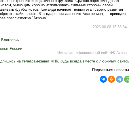
сть к построению инициативного футбола. Срджан зарекомендовал
листом, умеющим хорошо использовать сильные стороны своей
азвивать футболистов. Команда начинает новый этап своего развития
 обретет стабильность благодаря приглашению Благоевича, — приводит
ова пресс‑служба "Акрона".
2026-06-08 15:38:34
 Благоевич
онат России
Источник:
официальный сайт ФК Акрон
дпишись на телеграм-канал ФНК, будь всегда вместе с любимым сайто
Поделиться новость