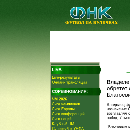
LIVE:
Live-результаты
Владелец
Онлайн трансляции
обретет
СОРЕВНОВАНИЯ:
Благоеви
ЧМ 2026
Лига чемпионов
Владелец фу
Лига Европы
назначение 
возглавлял 
Лига конференций
побед, 7 нич
Лига наций
Клубный ЧМ
"Ключевым м
Суперкубок УЕФА