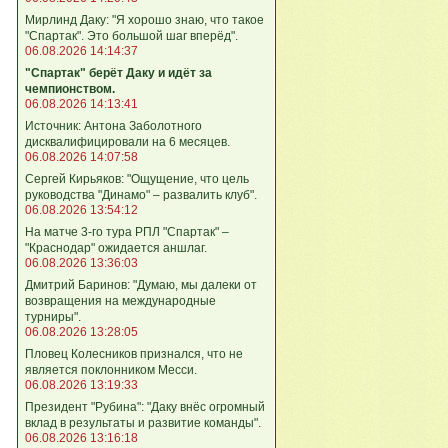
Мирлинд Даку: "Я хорошо знаю, что такое
"Спартак". Это большой шаг вперёд".
06.08.2026 14:14:37
"Спартак" берёт Даку и идёт за
чемпионством.
06.08.2026 14:13:41
Источник: Антона Заболотного
дисквалифицировали на 6 месяцев.
06.08.2026 14:07:58
Сергей Кирьяков: "Ощущение, что цель
руководства "Динамо" – развалить клуб".
06.08.2026 13:54:12
На матче 3-го тура РПЛ "Спартак" –
"Краснодар" ожидается аншлаг.
06.08.2026 13:36:03
Дмитрий Баринов: "Думаю, мы далеки от
возвращения на международные
турниры".
06.08.2026 13:28:05
Пловец Колесников признался, что не
является поклонником Месси.
06.08.2026 13:19:33
Президент "Рубина": "Даку внёс огромный
вклад в результаты и развитие команды".
06.08.2026 13:16:18