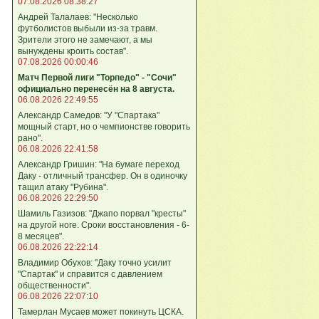
07.08.2026 08:38:27
Андрей Талалаев: "Несколько
футболистов выбыли из-за травм.
Зрители этого не замечают, а мы
вынуждены кроить состав".
07.08.2026 00:00:46
Матч Первой лиги "Торпедо" - "Сочи"
официально перенесён на 8 августа.
06.08.2026 22:49:55
Александр Самедов: "У "Спартака"
мощный старт, но о чемпионстве говорить
рано".
06.08.2026 22:41:58
Александр Гришин: "На бумаге переход
Даку - отличный трансфер. Он в одиночку
тащил атаку "Рубина".
06.08.2026 22:29:50
Шамиль Газизов: "Джапо порвал "кресты"
на другой ноге. Сроки восстановления - 6-
8 месяцев".
06.08.2026 22:22:14
Владимир Обухов: "Даку точно усилит
"Спартак" и справится с давлением
общественности".
06.08.2026 22:07:10
Тамерлан Мусаев может покинуть ЦСКА.