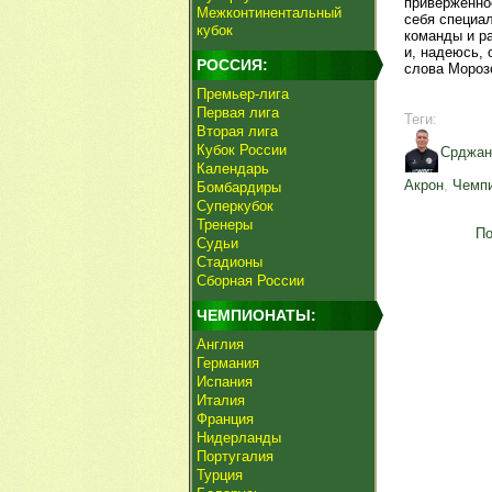
приверженно
Межконтинентальный
себя специа
кубок
команды и р
и, надеюсь,
РОССИЯ:
слова Мороз
Премьер-лига
Первая лига
Теги:
Вторая лига
Кубок России
Срджан
Календарь
Акрон
,
Чемпи
Бомбардиры
Суперкубок
Тренеры
По
Судьи
Стадионы
Сборная России
ЧЕМПИОНАТЫ:
Англия
Германия
Испания
Италия
Франция
Нидерланды
Португалия
Турция