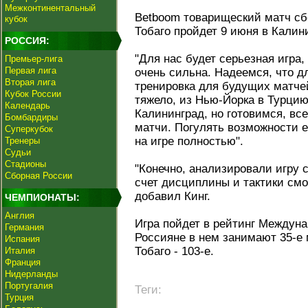
Межконтинентальный
Betboom товарищеский матч сб
кубок
Тобаго пройдет 9 июня в Калини
РОССИЯ:
"Для нас будет серьезная игра
Премьер-лига
Первая лига
очень сильна. Надеемся, что д
Вторая лига
тренировка для будущих матчей 
Кубок России
тяжело, из Нью-Йорка в Турцию,
Календарь
Калининград, но готовимся, вс
Бомбардиры
матчи. Погулять возможности 
Суперкубок
на игре полностью".
Тренеры
Судьи
Стадионы
"Конечно, анализировали игру 
Сборная России
счет дисциплины и тактики смо
добавил Кинг.
ЧЕМПИОНАТЫ:
Англия
Игра пойдет в рейтинг Междун
Германия
Россияне в нем занимают 35-е 
Испания
Тобаго - 103-е.
Италия
Франция
Нидерланды
Португалия
Теги:
Турция