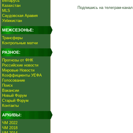
Беларусь
Казахстан
Подпишись на телеграм-канал
MLS
Саудовская Аравия
Узбекистан
МЕЖСЕЗОНЬЕ:
Трансферы
Контрольные матчи
РАЗНОЕ:
Прогнозы от ФНК
Российские новости
Мировые Новости
Коэффициенты УЕФА
Голосование
Поиск
Вакансии
Новый Форум
Старый Форум
Контакты
АРХИВЫ:
ЧМ 2022
ЧМ 2018
ЧМ 2014