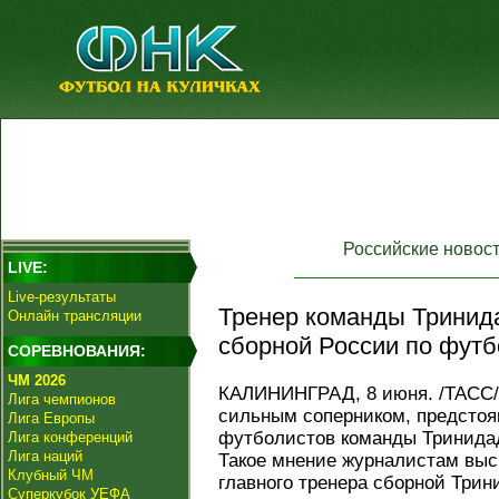
Российские новос
LIVE:
Live-результаты
Тренер команды Тринида
Онлайн трансляции
сборной России по футб
СОРЕВНОВАНИЯ:
ЧМ 2026
КАЛИНИНГРАД, 8 июня. /ТАСС/.
Лига чемпионов
сильным соперником, предстоя
Лига Европы
футболистов команды Тринидад
Лига конференций
Лига наций
Такое мнение журналистам вы
Клубный ЧМ
главного тренера сборной Трини
Суперкубок УЕФА