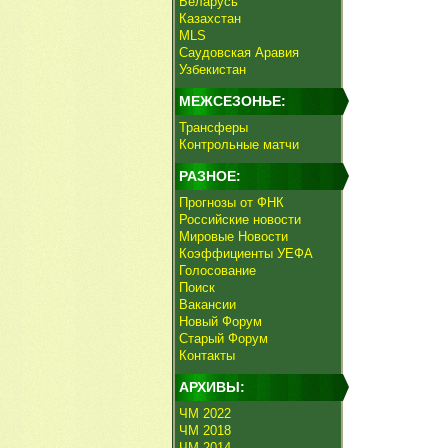
Беларусь
Казахстан
MLS
Саудовская Аравия
Узбекистан
МЕЖСЕЗОНЬЕ:
Трансферы
Контрольные матчи
РАЗНОЕ:
Прогнозы от ФНК
Российские новости
Мировые Новости
Коэффициенты УЕФА
Голосование
Поиск
Вакансии
Новый Форум
Старый Форум
Контакты
АРХИВЫ:
ЧМ 2022
ЧМ 2018
ЧМ 2014