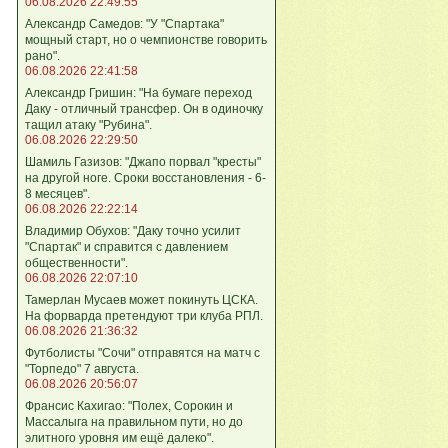
06.08.2026 22:49:55
Александр Самедов: "У "Спартака"
мощный старт, но о чемпионстве говорить
рано".
06.08.2026 22:41:58
Александр Гришин: "На бумаге переход
Даку - отличный трансфер. Он в одиночку
тащил атаку "Рубина".
06.08.2026 22:29:50
Шамиль Газизов: "Джапо порвал "кресты"
на другой ноге. Сроки восстановления - 6-
8 месяцев".
06.08.2026 22:22:14
Владимир Обухов: "Даку точно усилит
"Спартак" и справится с давлением
общественности".
06.08.2026 22:07:10
Тамерлан Мусаев может покинуть ЦСКА.
На форварда претендуют три клуба РПЛ.
06.08.2026 21:36:32
Футболисты "Сочи" отправятся на матч с
"Торпедо" 7 августа.
06.08.2026 20:56:07
Франсис Кахигао: "Полех, Сорокин и
Массалыга на правильном пути, но до
элитного уровня им ещё далеко".