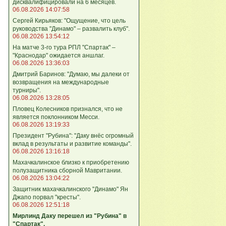
дисквалифицировали на 6 месяцев.
06.08.2026 14:07:58
Сергей Кирьяков: "Ощущение, что цель
руководства "Динамо" – развалить клуб".
06.08.2026 13:54:12
На матче 3-го тура РПЛ "Спартак" –
"Краснодар" ожидается аншлаг.
06.08.2026 13:36:03
Дмитрий Баринов: "Думаю, мы далеки от
возвращения на международные
турниры".
06.08.2026 13:28:05
Пловец Колесников признался, что не
является поклонником Месси.
06.08.2026 13:19:33
Президент "Рубина": "Даку внёс огромный
вклад в результаты и развитие команды".
06.08.2026 13:16:18
Махачкалинское близко к приобретению
полузащитника сборной Мавритании.
06.08.2026 13:04:22
Защитник махачкалинского "Динамо" Ян
Джапо порвал "кресты".
06.08.2026 12:51:18
Мирлинд Даку перешел из "Рубина" в
"Спартак".