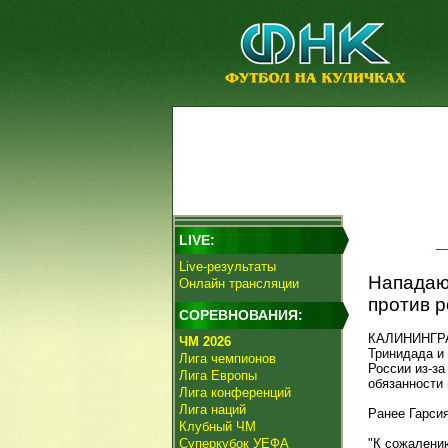
LIVE:
Live-результаты
Нападаю
Онлайн трансляции
против р
СОРЕВНОВАНИЯ:
КАЛИНИНГРАД
ЧМ 2026
Тринидада и
Лига чемпионов
России из-з
Лига Европы
обязанности 
Лига конференций
Лига наций
Ранее Гарсия
Клубный ЧМ
Суперкубок УЕФА
"К сожалени