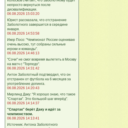
Колосков считает, что Заболотному будет
непросто вернуться после
дисквалификации.
06.08.2026 15:03:20
Юрист рассказала, что отстранение
Заболотного завершится в середине
января.
06.08.2026 14:53:58
Икер Посо: "Чемпионат России оцениваю
очень высоко, тут собраны сильные
игроки и команды".
06.08.2026 14:46:13
"Сочи" не смог вовремя вылететь в Москву
на матч с "Торпедо".
06.08.2026 14:31:42
Антон Заболотный подтвердил, что он
отстранен от футбола на 6 месяцев за
употребление допинга.
06.08.2026 14:20:43
Мирлинд Даку: "Я хорошо знаю, что такое
"Спартак". Это большой шаг вперёд".
06.08.2026 14:14:37
"Спартак" берёт Даку и идёт за
чемпионством.
06.08.2026 14:13:41
Источник: Антона Заболотного