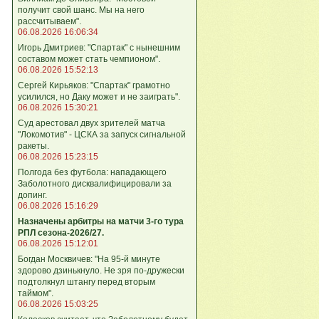
получит свой шанс. Мы на него
рассчитываем".
06.08.2026 16:06:34
Игорь Дмитриев: "Спартак" с нынешним
составом может стать чемпионом".
06.08.2026 15:52:13
Сергей Кирьяков: "Спартак" грамотно
усилился, но Даку может и не заиграть".
06.08.2026 15:30:21
Суд арестовал двух зрителей матча
"Локомотив" - ЦСКА за запуск сигнальной
ракеты.
06.08.2026 15:23:15
Полгода без футбола: нападающего
Заболотного дисквалифицировали за
допинг.
06.08.2026 15:16:29
Назначены арбитры на матчи 3-го тура
РПЛ сезона-2026/27.
06.08.2026 15:12:01
Богдан Москвичев: "На 95‑й минуте
здорово дзинькнуло. Не зря по‑дружески
подтолкнул штангу перед вторым
таймом".
06.08.2026 15:03:25