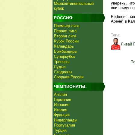
уверены, что
Межконтинентальный
они придут п
кубок
Betboom - ма
РОССИЯ:
Арене" в Кал
Премьер-лига
Первая лига
Теги:
Вторая лига
Кубок России
Ливай 
Календарь
Бомбардиры
Суперкубок
Тренеры
По
Судьи
Стадионы
Сборная России
ЧЕМПИОНАТЫ:
Англия
Германия
Испания
Италия
Франция
Нидерланды
Португалия
Турция