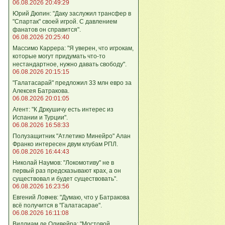
06.08.2026 20:49:29
Юрий Дюпин: "Даку заслужил трансфер в
"Спартак" своей игрой. С давлением
фанатов он справится".
06.08.2026 20:25:40
Массимо Каррера: "Я уверен, что игрокам,
которые могут придумать что-то
нестандартное, нужно давать свободу".
06.08.2026 20:15:15
"Галатасарай" предложил 33 млн евро за
Алексея Батракова.
06.08.2026 20:01:05
Агент: "К Дркушичу есть интерес из
Испании и Турции".
06.08.2026 16:58:33
Полузащитник "Атлетико Минейро" Алан
Франко интересен двум клубам РПЛ.
06.08.2026 16:44:43
Николай Наумов: "Локомотиву" не в
первый раз предсказывают крах, а он
существовал и будет существовать".
06.08.2026 16:23:56
Евгений Ловчев: "Думаю, что у Батракова
всё получится в "Галатасарае".
06.08.2026 16:11:08
Виллиам де Оливейра: "Мостовой