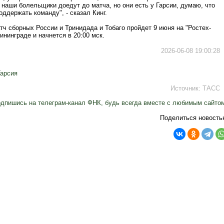
 наши болельщики доедут до матча, но они есть у Гарсии, думаю, что
оддержать команду", - сказал Кинг.
тч сборных России и Тринидада и Тобаго пройдет 9 июня на "Ростех-
ининграде и начнется в 20:00 мск.
2026-06-08 19:00:28
Гарсия
Источник:
ТАСС
дпишись на телеграм-канал ФНК, будь всегда вместе с любимым сайто
Поделиться новость