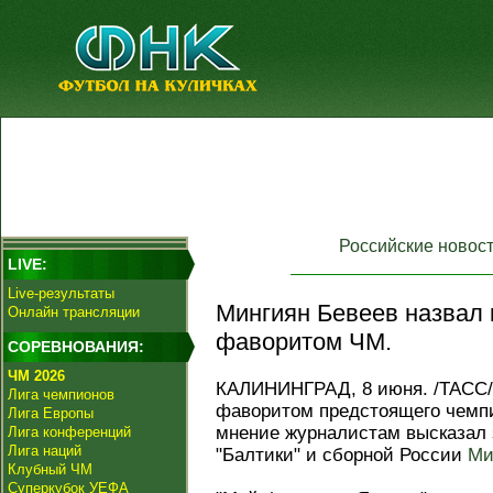
Российские новос
LIVE:
Live-результаты
Мингиян Бевеев назвал
Онлайн трансляции
фаворитом ЧМ.
СОРЕВНОВАНИЯ:
ЧМ 2026
КАЛИНИНГРАД, 8 июня. /ТАСС/
Лига чемпионов
фаворитом предстоящего чемпи
Лига Европы
мнение журналистам высказал 
Лига конференций
Лига наций
"Балтики" и сборной России
Ми
Клубный ЧМ
Суперкубок УЕФА