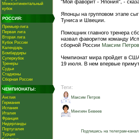
"Мой фаворит - Япония", - сказ
Межконтинентальный
кубок
Японцы на групповом этапе сы
РОССИЯ:
Туниса и Швеции.
Премьер-лига
Первая лига
Помощник главного тренера сб
Вторая лига
назвал фаворитом команду Исп
Кубок России
сборной России
Максим Петро
Календарь
Бомбардиры
Чемпионат мира пройдет в США
Суперкубок
19 июля. В нем впервые примут
Тренеры
Судьи
Стадионы
Сборная России
Теги:
ЧЕМПИОНАТЫ:
Англия
Максим Петров
Германия
Испания
Мингиян Бевеев
Италия
Франция
Нидерланды
Португалия
Подпишись на телеграм-канал
Турция