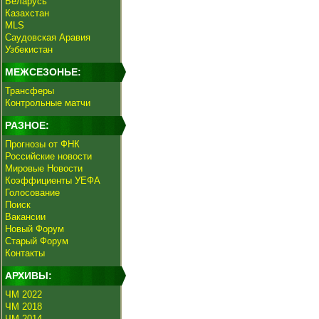
Беларусь
Казахстан
MLS
Саудовская Аравия
Узбекистан
МЕЖСЕЗОНЬЕ:
Трансферы
Контрольные матчи
РАЗНОЕ:
Прогнозы от ФНК
Российские новости
Мировые Новости
Коэффициенты УЕФА
Голосование
Поиск
Вакансии
Новый Форум
Старый Форум
Контакты
АРХИВЫ:
ЧМ 2022
ЧМ 2018
ЧМ 2014