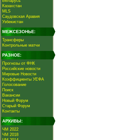
Беларусь
Казахстан
MLS
Саудовская Аравия
Узбекистан
МЕЖСЕЗОНЬЕ:
Трансферы
Контрольные матчи
РАЗНОЕ:
Прогнозы от ФНК
Российские новости
Мировые Новости
Коэффициенты УЕФА
Голосование
Поиск
Вакансии
Новый Форум
Старый Форум
Контакты
АРХИВЫ:
ЧМ 2022
ЧМ 2018
ЧМ 2014