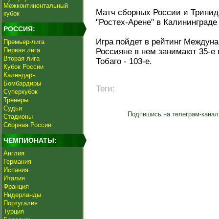
Межконтинентальный
Матч сборных России и Тринида
кубок
"Ростех-Арене" в Калининграде 
РОССИЯ:
Игра пойдет в рейтинг Междун
Премьер-лига
Первая лига
Россияне в нем занимают 35-е 
Вторая лига
Тобаго - 103-е.
Кубок России
Календарь
Бомбардиры
Теги:
Суперкубок
Тренеры
Судьи
Подпишись на телеграм-канал
Стадионы
Сборная России
ЧЕМПИОНАТЫ:
Англия
Германия
Испания
Италия
Франция
Нидерланды
Португалия
Турция