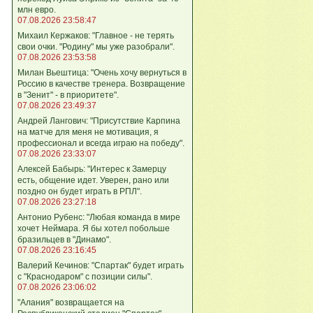
млн евро.
07.08.2026 23:58:47
Михаил Кержаков: "Главное - не терять
свои очки. "Родину" мы уже разобрали".
07.08.2026 23:53:58
Милан Вьештица: "Очень хочу вернуться в
Россию в качестве тренера. Возвращение
в "Зенит" - в приоритете".
07.08.2026 23:49:37
Андрей Лангович: "Присутствие Карпина
на матче для меня не мотивация, я
профессионал и всегда играю на победу".
07.08.2026 23:33:07
Алексей Бабырь: "Интерес к Замерцу
есть, общение идет. Уверен, рано или
поздно он будет играть в РПЛ".
07.08.2026 23:27:18
Антонио Рубенс: "Любая команда в мире
хочет Неймара. Я бы хотел побольше
бразильцев в "Динамо".
07.08.2026 23:16:45
Валерий Кечинов: "Спартак" будет играть
с "Краснодаром" с позиции силы".
07.08.2026 23:06:02
"Алания" возвращается на