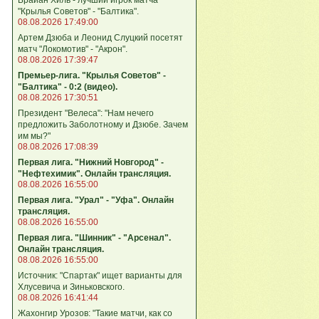
"Крылья Советов" - "Балтика".
08.08.2026 17:49:00
Артем Дзюба и Леонид Слуцкий посетят
матч "Локомотив" - "Акрон".
08.08.2026 17:39:47
Премьер-лига. "Крылья Советов" -
"Балтика" - 0:2 (видео).
08.08.2026 17:30:51
Президент "Велеса": "Нам нечего
предложить Заболотному и Дзюбе. Зачем
им мы?"
08.08.2026 17:08:39
Первая лига. "Нижний Новгород" -
"Нефтехимик". Онлайн трансляция.
08.08.2026 16:55:00
Первая лига. "Урал" - "Уфа". Онлайн
трансляция.
08.08.2026 16:55:00
Первая лига. "Шинник" - "Арсенал".
Онлайн трансляция.
08.08.2026 16:55:00
Источник: "Спартак" ищет варианты для
Хлусевича и Зиньковского.
08.08.2026 16:41:44
Жахонгир Урозов: "Такие матчи, как со