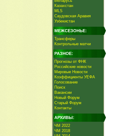
Беларусь
Казахстан
MLS
Саудовская Аравия
Узбекистан
МЕЖСЕЗОНЬЕ:
Трансферы
Контрольные матчи
РАЗНОЕ:
Прогнозы от ФНК
Российские новости
Мировые Новости
Коэффициенты УЕФА
Голосование
Поиск
Вакансии
Новый Форум
Старый Форум
Контакты
АРХИВЫ:
ЧМ 2022
ЧМ 2018
ЧМ 2014