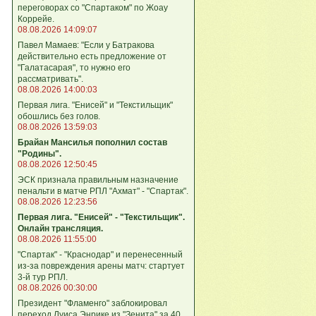
переговорах со "Спартаком" по Жоау
Коррейе.
08.08.2026 14:09:07
Павел Мамаев: "Если у Батракова
действительно есть предложение от
"Галатасарая", то нужно его
рассматривать".
08.08.2026 14:00:03
Первая лига. "Енисей" и "Текстильщик"
обошлись без голов.
08.08.2026 13:59:03
Брайан Мансилья пополнил состав
"Родины".
08.08.2026 12:50:45
ЭСК признала правильным назначение
пенальти в матче РПЛ "Ахмат" - "Спартак".
08.08.2026 12:23:56
Первая лига. "Енисей" - "Текстильщик".
Онлайн трансляция.
08.08.2026 11:55:00
"Спартак" - "Краснодар" и перенесенный
из-за повреждения арены матч: стартует
3-й тур РПЛ.
08.08.2026 00:30:00
Президент "Фламенго" заблокировал
переход Луиса Энрике из "Зенита" за 40