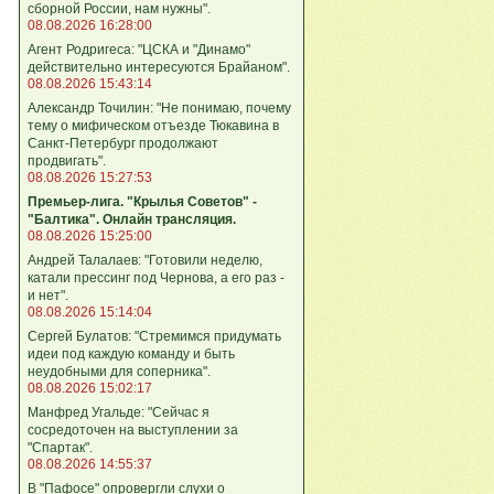
сборной России, нам нужны".
08.08.2026 16:28:00
Агент Родригеса: "ЦСКА и "Динамо"
действительно интересуются Брайаном".
08.08.2026 15:43:14
Александр Точилин: "Не понимаю, почему
тему о мифическом отъезде Тюкавина в
Санкт-Петербург продолжают
продвигать".
08.08.2026 15:27:53
Премьер-лига. "Крылья Советов" -
"Балтика". Онлайн трансляция.
08.08.2026 15:25:00
Андрей Талалаев: "Готовили неделю,
катали прессинг под Чернова, а его раз -
и нет".
08.08.2026 15:14:04
Сергей Булатов: "Стремимся придумать
идеи под каждую команду и быть
неудобными для соперника".
08.08.2026 15:02:17
Манфред Угальде: "Сейчас я
сосредоточен на выступлении за
"Спартак".
08.08.2026 14:55:37
В "Пафосе" опровергли слухи о