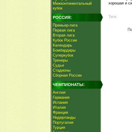
хорошая и с
Межконтинентальный
кубок
Теги:
РОССИЯ:
Премьер-лига
По
Первая лига
Вторая лига
Кубок России
Календарь
Бомбардиры
Суперкубок
Тренеры
Судьи
Стадионы
Сборная России
ЧЕМПИОНАТЫ:
Англия
Германия
Испания
Италия
Франция
Нидерланды
Португалия
Турция