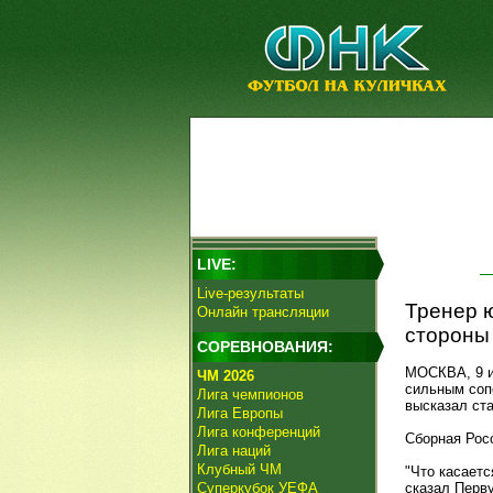
LIVE:
Live-результаты
Тренер 
Онлайн трансляции
стороны
СОРЕВНОВАНИЯ:
МОСКВА, 9 ию
ЧМ 2026
сильным соп
Лига чемпионов
высказал ста
Лига Европы
Лига конференций
Сборная Росс
Лига наций
Клубный ЧМ
"Что касаетс
Суперкубок УЕФА
сказал Перву