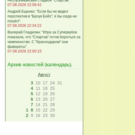
Республиканский стадион "Спартак".
07.08.2026 22:58:42
Андрей Ещенко: "Если бы не видел
перспектив в "Броук Бойз", я бы сюда не
пошёл".
07.08.2026 22:34:22
Валерий Гладилин: "Игра за Суперкубок
показала, что "Спартак" готов бороться за
чемпионство. С "Краснодаром" они
фавориты".
07.08.2026 22:00:15
Архив новостей (
календарь
).
Август
3
10
17
24
31
4
11
18
25
5
12
19
26
6
13
20
27
7
14
21
28
1
8
15
22
29
2
9
16
23
30