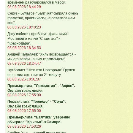
временем разочаровался в Месси.
08.08.2026 18:44:29
Сергей Булатов: "Балтика" сыграла очень
грамотно, практически не оставила нам
зон".
08.08.2026 18:40:23
Даку избежит проблем с фанатами:
Мостовой о матче "Спартака" и
"Краснодара".
08.08.2026 18:34:53
Андрей Талалаев: "Хиль возвращается -
мы его зовем нашим кормильцем".
08.08.2026 18:24:47
Футболист "Нижнего Новгорода" Грулев
оформил хет-трик за 21 минуту.
08.08.2026 18:01:07
Премьер-лига. "Локомотив" - "Акрон".
Онлайн трансляция.
08.08.2026 17:55:00
Первая лига. "Торпедо" - "Сочи".
Онлайн трансляция.
08.08.2026 17:55:00
Премьер-лига. "Балтика" уверенно
обыграла "Крылья" в Самаре.
08.08.2026 17:53:26
Брайан Хиль - лучший игрок матча