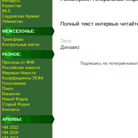
Беларусь
Казахстан
MLS
Саудовская Аравия
Узбекистан
Полный текст интервью читайт
МЕЖСЕЗОНЬЕ:
Трансферы
Теги:
Контрольные матчи
Динамо
РАЗНОЕ:
Прогнозы от ФНК
Подпишись на телеграм-канал
Российские новости
Мировые Новости
Коэффициенты УЕФА
Голосование
Поиск
Вакансии
Новый Форум
Старый Форум
Контакты
АРХИВЫ:
ЧМ 2022
ЧМ 2018
ЧМ 2014