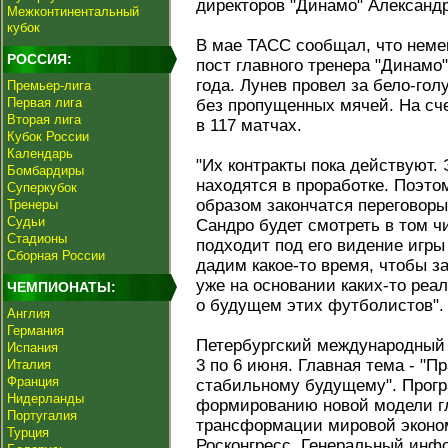
директоров "Динамо" Александ
Межконтинентальный
кубок
В мае ТАСС сообщал, что нем
РОССИЯ:
пост главного тренера "Динамо"
года. Лунев провел за бело-гол
Премьер-лига
Первая лига
без пропущенных мячей. На сче
Вторая лига
в 117 матчах.
Кубок России
Календарь
"Их контракты пока действуют. 
Бомбардиры
находятся в проработке. Поэтом
Суперкубок
образом закончатся переговоры,
Тренеры
Судьи
Сандро будет смотреть в том ч
Стадионы
подходит под его видение игры
Сборная России
дадим какое-то время, чтобы з
уже на основании каких-то реа
ЧЕМПИОНАТЫ:
о будущем этих футболистов".
Англия
Германия
Петербургский международный
Испания
3 по 6 июня. Главная тема - "П
Италия
Франция
стабильному будущему". Прог
Нидерланды
формированию новой модели гл
Португалия
трансформации мировой эконом
Турция
Росконгресс. Генеральный инф