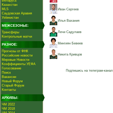
Беларусь
Казахстан
MLS
Иван Сергеев
Саудовская Аравия
Узбекистан
Илья Вахания
МЕЖСЕЗОНЬЕ:
Лечи Садулаев
Трансферы
Контрольные матчи
Мингиян Бевеев
РАЗНОЕ:
Прогнозы от ФНК
Никита Кривцов
Российские новости
Мировые Новости
Коэффициенты УЕФА
Голосование
Подпишись на телеграм-канал
Поиск
Вакансии
Новый Форум
Старый Форум
Контакты
АРХИВЫ:
ЧМ 2022
ЧМ 2018
ЧМ 2014