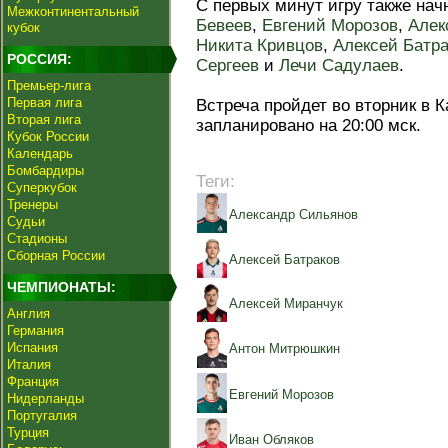
С первых минут игру также нач
Межконтинентальный
Бевеев
,
Евгений Морозов
,
Алек
кубок
Никита Кривцов
,
Алексей Батра
РОССИЯ:
Сергеев
и
Лечи Садулаев
.
Премьер-лига
Первая лига
Встреча пройдет во вторник в 
Вторая лига
запланировано на 20:00 мск.
Кубок России
Календарь
Бомбардиры
Теги:
Суперкубок
Тренеры
Александр Сильянов
Судьи
Стадионы
Сборная России
Алексей Батраков
ЧЕМПИОНАТЫ:
Алексей Миранчук
Англия
Германия
Испания
Антон Митрюшкин
Италия
Франция
Евгений Морозов
Нидерланды
Португалия
Турция
Иван Обляков