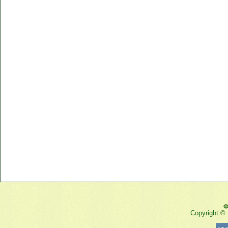
Ф
Copyright ©