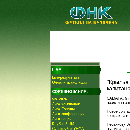
LIVE:
Live-результаты
"Крылья 
Онлайн трансляции
капитан
СОРЕВНОВАНИЯ:
САМАРА, 9 и
ЧМ 2026
продлил кон
Лига чемпионов
Лига Европы
Новое согла
Лига конференций
контракт зак
Лига наций
Клубный ЧМ
Песьякову 37
Суперкубок УЕФА
выступал за 