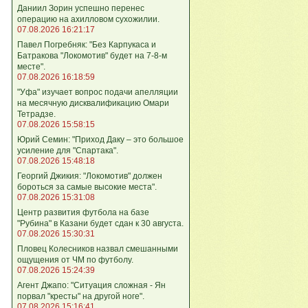
Даниил Зорин успешно перенес
операцию на ахилловом сухожилии.
07.08.2026 16:21:17
Павел Погребняк: "Без Карпукаса и
Батракова "Локомотив" будет на 7-8-м
месте".
07.08.2026 16:18:59
"Уфа" изучает вопрос подачи апелляции
на месячную дисквалификацию Омари
Тетрадзе.
07.08.2026 15:58:15
Юрий Семин: "Приход Даку – это большое
усиление для "Спартака".
07.08.2026 15:48:18
Георгий Джикия: "Локомотив" должен
бороться за самые высокие места".
07.08.2026 15:31:08
Центр развития футбола на базе
"Рубина" в Казани будет сдан к 30 августа.
07.08.2026 15:30:31
Пловец Колесников назвал смешанными
ощущения от ЧМ по футболу.
07.08.2026 15:24:39
Агент Джапо: "Ситуация сложная - Ян
порвал "кресты" на другой ноге".
07.08.2026 15:16:41