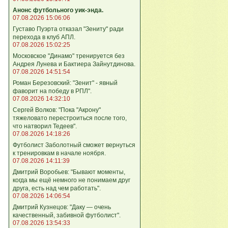
Анонс футбольного уик-энда.
07.08.2026 15:06:06
Густаво Пуэрта отказал "Зениту" ради
перехода в клуб АПЛ.
07.08.2026 15:02:25
Московское "Динамо" тренируется без
Андрея Лунева и Бактиера Зайнутдинова.
07.08.2026 14:51:54
Роман Березовский: "Зенит" - явный
фаворит на победу в РПЛ".
07.08.2026 14:32:10
Сергей Волков: "Пока "Акрону"
тяжеловато перестроиться после того,
что натворил Тедеев".
07.08.2026 14:18:26
Футболист Заболотный сможет вернуться
к тренировкам в начале ноября.
07.08.2026 14:11:39
Дмитрий Воробьев: "Бывают моменты,
когда мы ещё немного не понимаем друг
друга, есть над чем работать".
07.08.2026 14:06:54
Дмитрий Кузнецов: "Даку — очень
качественный, забивной футболист".
07.08.2026 13:54:33