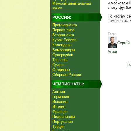
и московский
Межконтинентальный
счету футбо
кубок
По итогам се
РОССИЯ:
чемпионата 
Премьер-лига
Первая лига
Теги:
Вторая лига
Кубок России
Сергей
Календарь
Бомбардиры
Анжи
Суперкубок
Тренеры
По
Судьи
Стадионы
Сборная России
ЧЕМПИОНАТЫ:
Англия
Германия
Испания
Италия
Франция
Нидерланды
Португалия
Турция