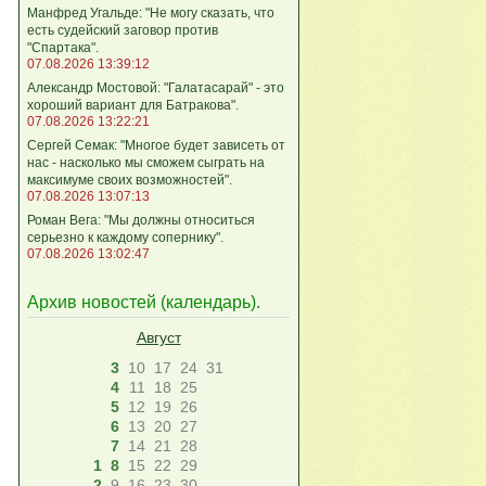
Манфред Угальде: "Не могу сказать, что
есть судейский заговор против
"Спартака".
07.08.2026 13:39:12
Александр Мостовой: "Галатасарай" - это
хороший вариант для Батракова".
07.08.2026 13:22:21
Сергей Семак: "Многое будет зависеть от
нас - насколько мы сможем сыграть на
максимуме своих возможностей".
07.08.2026 13:07:13
Роман Вега: "Мы должны относиться
серьезно к каждому сопернику".
07.08.2026 13:02:47
Архив новостей (
календарь
).
Август
3
10
17
24
31
4
11
18
25
5
12
19
26
6
13
20
27
7
14
21
28
1
8
15
22
29
2
9
16
23
30