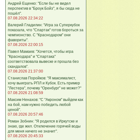
Андрей Ещенко: "Если бы не видел
перспектив в "Броук Бойз", я бы сюда не
пошёл".
07.08.2026 22:34:22
Валерий Гладилин: "Игра за Суперкубок
показала, что "Спартак" готов бороться за
чемпионство. С "Краснодаром" они
фавориты".
07.08.2026 22:00:15
Павел Мамаев: "Хочется, чтобы игра
"Краснодара" и "Спартака"
соответствовала вывеске и прошла без
скандалов".
07.08.2026 21:37:00
Станислав Поройков: "Я максималист,
хочу выиграть РПЛ и Кубок. Есть пример
"Лестера", почему "Оренбург" не может?"
07.08.2026 21:08:59
Максим Ненахов: "С "Акроном" выйдем как
на бой, нам нужно победить любой
ценой".
07.08.2026 20:57:46
Роман Зобнин: "Я родился в Иркутске и
знаю, где жил. Отключение горячей воды
для меня ничего не значит".
07.08.2026 20:45:33