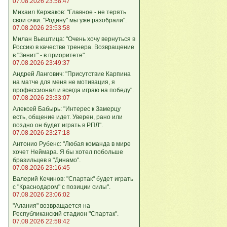
07.08.2026 23:58:47
Михаил Кержаков: "Главное - не терять
свои очки. "Родину" мы уже разобрали".
07.08.2026 23:53:58
Милан Вьештица: "Очень хочу вернуться в
Россию в качестве тренера. Возвращение
в "Зенит" - в приоритете".
07.08.2026 23:49:37
Андрей Лангович: "Присутствие Карпина
на матче для меня не мотивация, я
профессионал и всегда играю на победу".
07.08.2026 23:33:07
Алексей Бабырь: "Интерес к Замерцу
есть, общение идет. Уверен, рано или
поздно он будет играть в РПЛ".
07.08.2026 23:27:18
Антонио Рубенс: "Любая команда в мире
хочет Неймара. Я бы хотел побольше
бразильцев в "Динамо".
07.08.2026 23:16:45
Валерий Кечинов: "Спартак" будет играть
с "Краснодаром" с позиции силы".
07.08.2026 23:06:02
"Алания" возвращается на
Республиканский стадион "Спартак".
07.08.2026 22:58:42