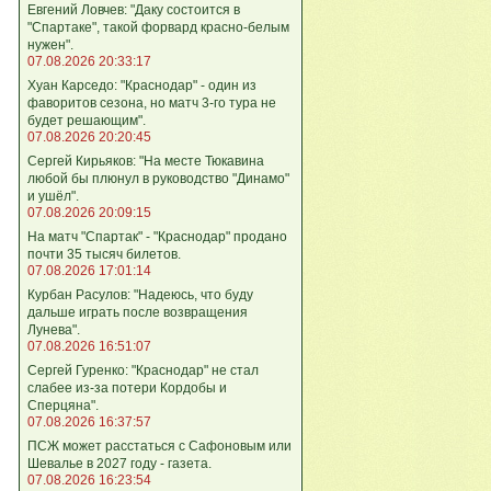
Евгений Ловчев: "Даку состоится в
"Спартаке", такой форвард красно-белым
нужен".
07.08.2026 20:33:17
Хуан Карседо: "Краснодар" - один из
фаворитов сезона, но матч 3-го тура не
будет решающим".
07.08.2026 20:20:45
Сергей Кирьяков: "На месте Тюкавина
любой бы плюнул в руководство "Динамо"
и ушёл".
07.08.2026 20:09:15
На матч "Спартак" - "Краснодар" продано
почти 35 тысяч билетов.
07.08.2026 17:01:14
Курбан Расулов: "Надеюсь, что буду
дальше играть после возвращения
Лунева".
07.08.2026 16:51:07
Сергей Гуренко: "Краснодар" не стал
слабее из-за потери Кордобы и
Сперцяна".
07.08.2026 16:37:57
ПСЖ может расстаться с Сафоновым или
Шевалье в 2027 году - газета.
07.08.2026 16:23:54