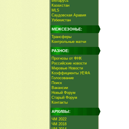
Беларусь
Казахстан
MLS
Саудовская Аравия
Узбекистан
МЕЖСЕЗОНЬЕ:
Трансферы
Контрольные матчи
РАЗНОЕ:
Прогнозы от ФНК
Российские новости
Мировые Новости
Коэффициенты УЕФА
Голосование
Поиск
Вакансии
Новый Форум
Старый Форум
Контакты
АРХИВЫ:
ЧМ 2022
ЧМ 2018
ЧМ 2014