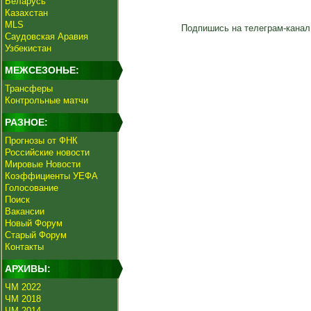
Беларусь
Казахстан
MLS
Подпишись на телеграм-канал
Саудовская Аравия
Узбекистан
МЕЖСЕЗОНЬЕ:
Трансферы
Контрольные матчи
РАЗНОЕ:
Прогнозы от ФНК
Российские новости
Мировые Новости
Коэффициенты УЕФА
Голосование
Поиск
Вакансии
Новый Форум
Старый Форум
Контакты
АРХИВЫ:
ЧМ 2022
ЧМ 2018
ЧМ 2014