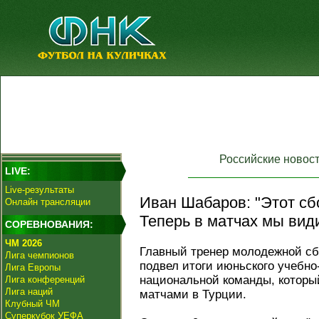
Российские новос
LIVE:
Live-результаты
Иван Шабаров: "Этот сбо
Онлайн трансляции
Теперь в матчах мы види
СОРЕВНОВАНИЯ:
ЧМ 2026
Главный тренер молодежной с
Лига чемпионов
подвел итоги июньского учебно
Лига Европы
национальной команды, котор
Лига конференций
Лига наций
матчами в Турции.
Клубный ЧМ
Суперкубок УЕФА