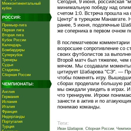
Сегодня, 9 июня, российская "
Межконтинентальный
минимальную победу над олимп
кубок
счетом 1:0. Встреча прошла на
РОССИЯ:
Центр" в турецком Манавгате.
ранее, 5 июня, подопечные Шаб
Премьер-лига
Первая лига
же соперника в первом очном п
Вторая лига
Кубок России
В послематчевом комментарии 
Календарь
возросшее сопротивление со с
Бомбардиры
своих футболистов за выполне
Суперкубок
Второй матч был тяжелее, чем
Тренеры
Судьи
мячом. Мы создавали моменты,
Стадионы
цитирует Шабарова "СЭ". — Пр
Сборная России
чтобы поменять игру. Вышедши
сборах проделали большую рабо
ЧЕМПИОНАТЫ:
мы ожидали увидеть в играх. И
Англия
что тренируем. Игроки понимаю
Германия
занести в актив и по атакующи
Испания
понимаю команды.
Италия
Франция
Нидерланды
Португалия
Теги:
Турция
Иван Шабаров
,
Сборная России
,
Чемпион