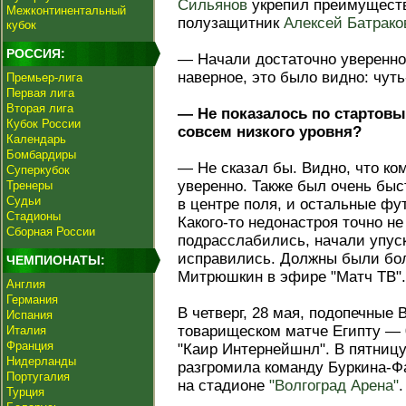
Сильянов
укрепил преимуществ
Межконтинентальный
полузащитник
Алексей Батрако
кубок
РОССИЯ:
— Начали достаточно уверенно,
наверное, это было видно: чуть
Премьер-лига
Первая лига
Вторая лига
— Не показалось по стартовы
Кубок России
совсем низкого уровня?
Календарь
Бомбардиры
— Не сказал бы. Видно, что ко
Суперкубок
уверенно. Также был очень бы
Тренеры
Судьи
в центре поля, и остальные фу
Стадионы
Какого‑то недонастроя точно не
Сборная России
подрасслабились, начали упуск
исправились. Должны были бол
ЧЕМПИОНАТЫ:
Митрюшкин в эфире "Матч ТВ".
Англия
Германия
В четверг, 28 мая, подопечные
Испания
товарищеском матче Египту — 
Италия
Франция
"Каир Интернейшнл". В пятницу
Нидерланды
разгромила команду Буркина-Фа
Португалия
на стадионе
"Волгоград Арена"
.
Турция