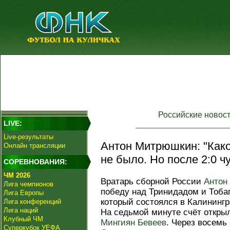
Российские новос
LIVE:
Live-результаты
Антон Митрюшкин: "Како
Онлайн трансляции
не было. Но после 2:0 ч
СОРЕВНОВАНИЯ:
ЧМ 2026
Вратарь сборной России
Антон
Лига чемпионов
победу над Тринидадом и Тобаг
Лига Европы
который состоялся в Калининг
Лига конференций
Лига наций
На седьмой минуте счёт откры
Клубный ЧМ
Мингиян Бевеев
. Через восемь
Суперкубок УЕФА