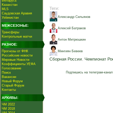
Беларусь
Казахстан
Теги:
MLS
Саудовская Аравия
Александр Сильянов
Узбекистан
МЕЖСЕЗОНЬЕ:
Алексей Батраков
Трансферы
Контрольные матчи
Антон Митрюшкин
РАЗНОЕ:
Прогнозы от ФНК
Мингиян Бевеев
Российские новости
Сборная России
,
Чемпионат Ро
Мировые Новости
Коэффициенты УЕФА
Голосование
Подпишись на телеграм-канал
Поиск
Вакансии
Новый Форум
Старый Форум
Контакты
АРХИВЫ:
ЧМ 2022
ЧМ 2018
ЧМ 2014