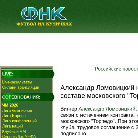
Российские новос
LIVE:
Live-результаты
Александр Ломовицкий 
Онлайн трансляции
составе московского "То
СОРЕВНОВАНИЯ:
ЧМ 2026
Вингер
Александр Ломовицкий
Лига чемпионов
связи с истечением контракта, 
Лига Европы
московского "Торпедо". При это
Лига конференций
Лига наций
клуба, трудовое соглашение с 
Клубный ЧМ
подписано.
Суперкубок УЕФА