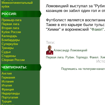
Межконтинентальный
Ломовицкий выступал за "Рубин"
кубок
казанцев он забил один гол и о
РОССИЯ:
Футболист является воспитанн
Премьер-лига
Первая лига
Также в его карьере были туль
Вторая лига
"Химки" и воронежский
"Факел"
.
Кубок России
Календарь
Бомбардиры
Теги:
Суперкубок
Тренеры
Александр Ломовицкий
Судьи
Стадионы
Первая лига
,
Рубин
,
Торпедо
,
Факел
,
Хи
Сборная России
Исто
ЧЕМПИОНАТЫ:
Подпишись на телеграм-канал
Англия
Германия
Испания
Италия
Франция
Нидерланды
Португалия
Турция