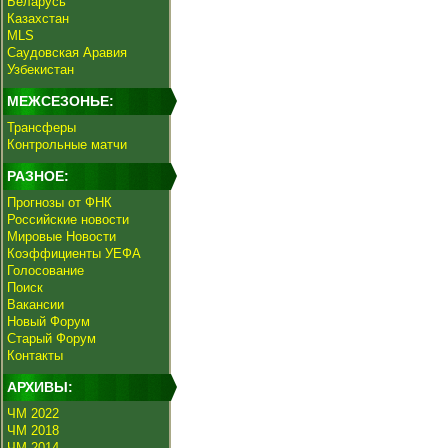
Беларусь
Казахстан
MLS
Саудовская Аравия
Узбекистан
МЕЖСЕЗОНЬЕ:
Трансферы
Контрольные матчи
РАЗНОЕ:
Прогнозы от ФНК
Российские новости
Мировые Новости
Коэффициенты УЕФА
Голосование
Поиск
Вакансии
Новый Форум
Старый Форум
Контакты
АРХИВЫ:
ЧМ 2022
ЧМ 2018
ЧМ 2014