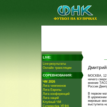
LIVE:
Live-результаты
Дмитрий
Онлайн трансляции
СОРЕВНОВАНИЯ:
МОСКВА, 12 
ничего сверх
ЧМ 2026
мнение ТАСС
Лига чемпионов
России Дмит
Лига Европы
В первом ма
Лига конференций
В церемонии 
Лига наций
мировые зве
Клубный ЧМ
выступила н
Суперкубок УЕФА