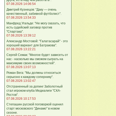
07.08.2026 14:06:54
Дмитрий Кузнецов: "Даку — очень
качественный, забивной футболист".
07.08.2026 13:54:33
Манфред Угальде: "Не могу сказать, что
есть судейский заговор против
"Спартака".
07.08.2026 13:39:12
Александр Мостовой: "Галатасарай" - это
хороший вариант для Батракова".
07.08.2026 13:22:21
Сергей Семак: "Многое будет зависеть от
нас - насколько мы сможем сыграть на
максимуме своих возможностей".
07.08.2026 13:07:13
Роман Вега: "Мы должны относиться
серьезно к каждому сопернику".
07.08.2026 13:02:47
Отстраненный за допинг Заболотный
стал игроком клуба Медиалиги "СКА-
Ростов".
07.08.2026 10:17:53
Степашин русской поговоркой оценил
старт московского "Динамо" в новом
сезоне.