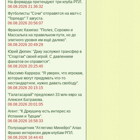
На форварда претендуют три клуба РПЛ.
06.08.2026 21:36:32
Футболисты "Сочи" отправятся на матч с
"Торпедо" 7 августа.
06.08.2026 20:56:07
Франсис Кахигао: "Полех, Сорокин и
Массалыга на правильном пути, но до
элитного уровня им ещё далеко".
06.08.2026 20:49:29
Юрий Дюпин: "Даку заслужил трансфер в
"Спартак" своей игрой. С давлением
фанатов он справится".
06.08.2026 20:25:40
Массимо Каррера: "Я уверен, что игрокам,
которые могут придумать что-то
нестандартное, нужно давать свободу".
06.08.2026 20:15:15
"Галатасарай" предложил 33 млн евро за
Алексея Батракова.
06.08.2026 20:01:05
Агент: "К Дркушичу есть интерес из
Испании и Турции".
06.08.2026 16:58:33
Полузащитник "Атлетико Минейро" Алан
Франко интересен двум клубам РПЛ.
06.08.2026 16:44:43