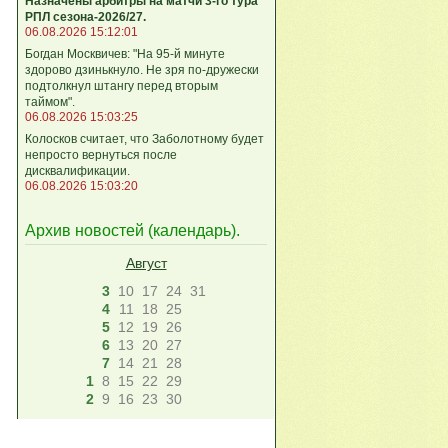
Назначены арбитры на матчи 3-го тура
РПЛ сезона-2026/27.
06.08.2026 15:12:01
Богдан Москвичев: "На 95‑й минуте
здорово дзинькнуло. Не зря по‑дружески
подтолкнул штангу перед вторым
таймом".
06.08.2026 15:03:25
Колосков считает, что Заболотному будет
непросто вернуться после
дисквалификации.
06.08.2026 15:03:20
Архив новостей (
календарь
).
Август
3
10
17
24
31
4
11
18
25
5
12
19
26
6
13
20
27
7
14
21
28
1
8
15
22
29
2
9
16
23
30