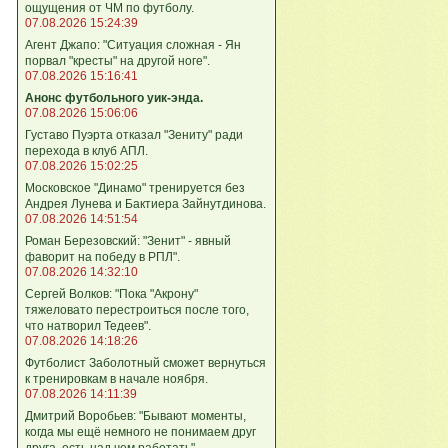
ощущения от ЧМ по футболу.
07.08.2026 15:24:39
Агент Джапо: "Ситуация сложная - Ян
порвал "кресты" на другой ноге".
07.08.2026 15:16:41
Анонс футбольного уик-энда.
07.08.2026 15:06:06
Густаво Пуэрта отказал "Зениту" ради
перехода в клуб АПЛ.
07.08.2026 15:02:25
Московское "Динамо" тренируется без
Андрея Лунева и Бактиера Зайнутдинова.
07.08.2026 14:51:54
Роман Березовский: "Зенит" - явный
фаворит на победу в РПЛ".
07.08.2026 14:32:10
Сергей Волков: "Пока "Акрону"
тяжеловато перестроиться после того,
что натворил Тедеев".
07.08.2026 14:18:26
Футболист Заболотный сможет вернуться
к тренировкам в начале ноября.
07.08.2026 14:11:39
Дмитрий Воробьев: "Бывают моменты,
когда мы ещё немного не понимаем друг
друга, есть над чем работать".