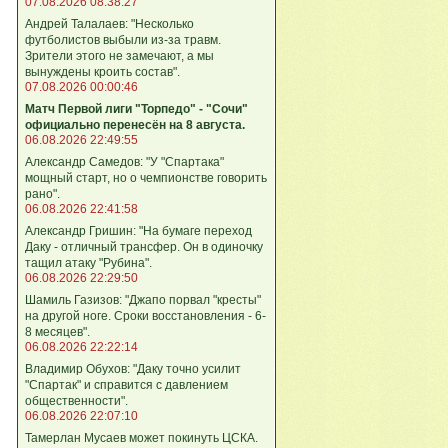
07.08.2026 08:38:27
Андрей Талалаев: "Несколько
футболистов выбыли из-за травм.
Зрители этого не замечают, а мы
вынуждены кроить состав".
07.08.2026 00:00:46
Матч Первой лиги "Торпедо" - "Сочи"
официально перенесён на 8 августа.
06.08.2026 22:49:55
Александр Самедов: "У "Спартака"
мощный старт, но о чемпионстве говорить
рано".
06.08.2026 22:41:58
Александр Гришин: "На бумаге переход
Даку - отличный трансфер. Он в одиночку
тащил атаку "Рубина".
06.08.2026 22:29:50
Шамиль Газизов: "Джапо порвал "кресты"
на другой ноге. Сроки восстановления - 6-
8 месяцев".
06.08.2026 22:22:14
Владимир Обухов: "Даку точно усилит
"Спартак" и справится с давлением
общественности".
06.08.2026 22:07:10
Тамерлан Мусаев может покинуть ЦСКА.