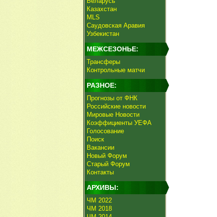
Беларусь
Казахстан
MLS
Саудовская Аравия
Узбекистан
МЕЖСЕЗОНЬЕ:
Трансферы
Контрольные матчи
РАЗНОЕ:
Прогнозы от ФНК
Российские новости
Мировые Новости
Коэффициенты УЕФА
Голосование
Поиск
Вакансии
Новый Форум
Старый Форум
Контакты
АРХИВЫ:
ЧМ 2022
ЧМ 2018
ЧМ 2014