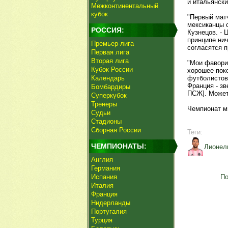
и итальянск
Межконтинентальный
кубок
"Первый матч
мексиканцы с
РОССИЯ:
Кузнецов. - 
принципе ни
Премьер-лига
согласятся п
Первая лига
Вторая лига
"Мои фаворит
Кубок России
хорошее поко
Календарь
футболистов
Франция - з
Бомбардиры
ПСЖ]. Может
Суперкубок
Тренеры
Чемпионат м
Судьи
Стадионы
Сборная России
Теги:
ЧЕМПИОНАТЫ:
Лионел
Англия
Германия
Испания
По
Италия
Франция
Нидерланды
Португалия
Турция