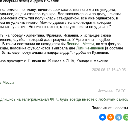
ий оперный певец Андреа Бочелли.
 сложился по плану, ничего сверхъестественного мы не увидели,
ильнее, еще и хозяева турнира. Все закономерно и по делу, - сказал
Церемония открытия получилась стандартной, все уже одинаково, в
чем не удивить никого. Можно удивить только людьми, которые
ринять участие. Но ничего такого, меня уже ничем не удивишь".
ы на победу - Аргентина, Франция, Испания. У испанцев снова
ление, футбол, который дает результат. У Аргентины - подбор
. В каком состоянии ни находился бы
Лионель Месси
, но это фигура.
везды, половина футболистов выиграла две
Лиги чемпионов
[в составе
 быть, еще португальцы и нидерландцы", - добавил Кузнецов.
ира проходит с 11 июня по 19 июля в США, Канаде и Мексике.
2026-06-12 16:49:05
ь Месси
Источник:
ТАСС
дпишись на телеграм-канал ФНК, будь всегда вместе с любимым сайто
Поделиться новость