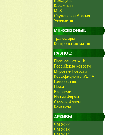
Беларусь
Казахстан
MLS
Саудовская Аравия
Узбекистан
МЕЖСЕЗОНЬЕ:
Трансферы
Контрольные матчи
РАЗНОЕ:
Прогнозы от ФНК
Российские новости
Мировые Новости
Коэффициенты УЕФА
Голосование
Поиск
Вакансии
Новый Форум
Старый Форум
Контакты
АРХИВЫ:
ЧМ 2022
ЧМ 2018
ЧМ 2014