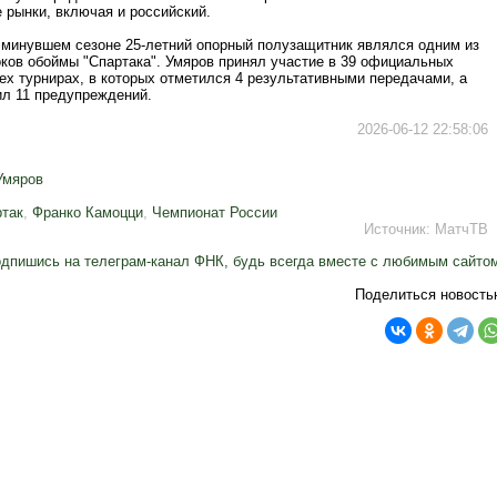
 рынки, включая и российский.
 минувшем сезоне 25-летний опорный полузащитник являлся одним из
оков обоймы "Спартака". Умяров принял участие в 39 официальных
ех турнирах, в которых отметился 4 результативными передачами, а
ил 11 предупреждений.
2026-06-12 22:58:06
Умяров
так
,
Франко Камоцци
,
Чемпионат России
Источник:
МатчТВ
дпишись на телеграм-канал ФНК, будь всегда вместе с любимым сайто
Поделиться новость