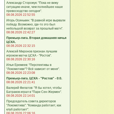
Александр Сторожук: "Пока не вижу
ситуацию иначе, чем полнейшее наше
превосходство сегодня".
08.08.2026 22:52:55
Игорь Осинькин: "В равной игре вырвали
победу. Возможно, где-то это был
небольшой возврат за прошлый матч".
08.08.2026 22:42:27
Премьер-лига. Вторая домашняя ничья
ЦСКА.
08.08.2026 22:32:15
Алексей Миронов признан лучшим
игроком матча ЦСКА - "Ростов".
08.08.2026 22:30:16
Илья Еремеев: "Перспективы в
"Локомотиве"? Всё зависит от меня".
08.08.2026 22:23:08
Премьер-лига. ЦСКА - "Ростов" - 0:0.
08.08.2026 22:21:41
Валерий Филатов: "Я бы хотел, чтобы
Батраков играл в "Пари Сен-Жермен".
08.08.2026 22:14:01
Председатель совета директоров
"Локомотива": "Команда работает, как
клуб работает".
08.08.2026 22:06:16