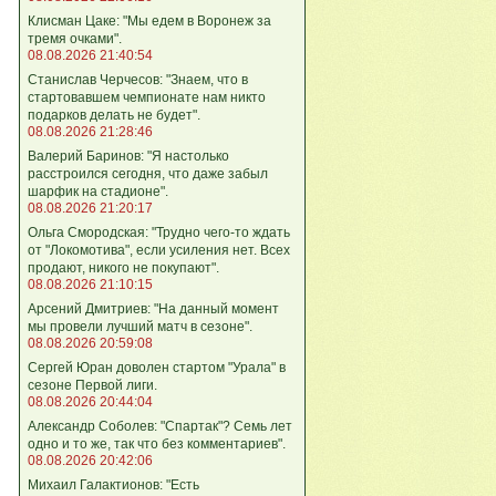
Клисман Цаке: "Мы едем в Воронеж за
тремя очками".
08.08.2026 21:40:54
Станислав Черчесов: "Знаем, что в
стартовавшем чемпионате нам никто
подарков делать не будет".
08.08.2026 21:28:46
Валерий Баринов: "Я настолько
расстроился сегодня, что даже забыл
шарфик на стадионе".
08.08.2026 21:20:17
Ольга Смородская: "Трудно чего‑то ждать
от "Локомотива", если усиления нет. Всех
продают, никого не покупают".
08.08.2026 21:10:15
Арсений Дмитриев: "На данный момент
мы провели лучший матч в сезоне".
08.08.2026 20:59:08
Сергей Юран доволен стартом "Урала" в
сезоне Первой лиги.
08.08.2026 20:44:04
Александр Соболев: "Спартак"? Семь лет
одно и то же, так что без комментариев".
08.08.2026 20:42:06
Михаил Галактионов: "Есть