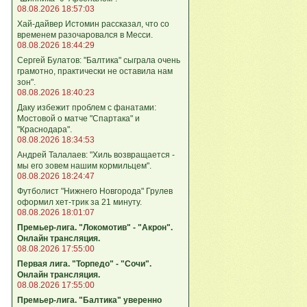
08.08.2026 18:57:03
Хай-дайвер Истомин рассказал, что со
временем разочаровался в Месси.
08.08.2026 18:44:29
Сергей Булатов: "Балтика" сыграла очень
грамотно, практически не оставила нам
зон".
08.08.2026 18:40:23
Даку избежит проблем с фанатами:
Мостовой о матче "Спартака" и
"Краснодара".
08.08.2026 18:34:53
Андрей Талалаев: "Хиль возвращается -
мы его зовем нашим кормильцем".
08.08.2026 18:24:47
Футболист "Нижнего Новгорода" Грулев
оформил хет-трик за 21 минуту.
08.08.2026 18:01:07
Премьер-лига. "Локомотив" - "Акрон".
Онлайн трансляция.
08.08.2026 17:55:00
Первая лига. "Торпедо" - "Сочи".
Онлайн трансляция.
08.08.2026 17:55:00
Премьер-лига. "Балтика" уверенно