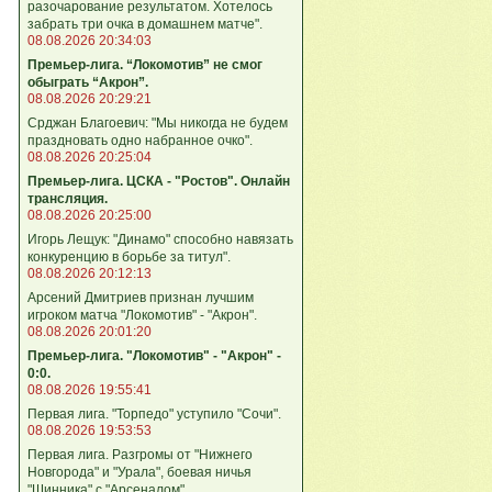
разочарование результатом. Хотелось
забрать три очка в домашнем матче".
08.08.2026 20:34:03
Премьер-лига. “Локомотив” не смог
обыграть “Акрон”.
08.08.2026 20:29:21
Срджан Благоевич: "Мы никогда не будем
праздновать одно набранное очко".
08.08.2026 20:25:04
Премьер-лига. ЦСКА - "Ростов". Онлайн
трансляция.
08.08.2026 20:25:00
Игорь Лещук: "Динамо" способно навязать
конкуренцию в борьбе за титул".
08.08.2026 20:12:13
Арсений Дмитриев признан лучшим
игроком матча "Локомотив" - "Акрон".
08.08.2026 20:01:20
Премьер-лига. "Локомотив" - "Акрон" -
0:0.
08.08.2026 19:55:41
Первая лига. "Торпедо" уступило "Сочи".
08.08.2026 19:53:53
Первая лига. Разгромы от "Нижнего
Новгорода" и "Урала", боевая ничья
"Шинника" с "Арсеналом".