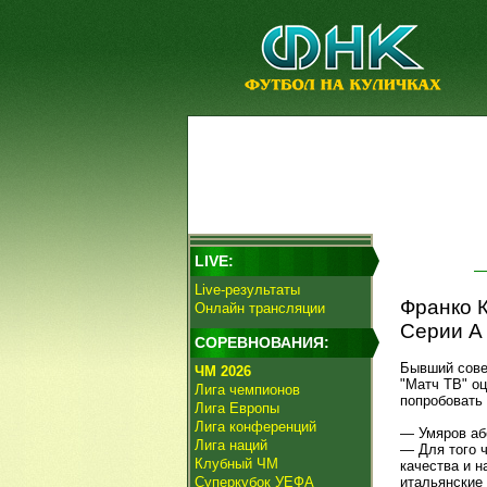
LIVE:
Live-результаты
Франко К
Онлайн трансляции
Серии А 
СОРЕВНОВАНИЯ:
Бывший сове
ЧМ 2026
"Матч ТВ" о
Лига чемпионов
попробовать 
Лига Европы
Лига конференций
— Умяров аб
Лига наций
— Для того 
Клубный ЧМ
качества и н
Суперкубок УЕФА
итальянские