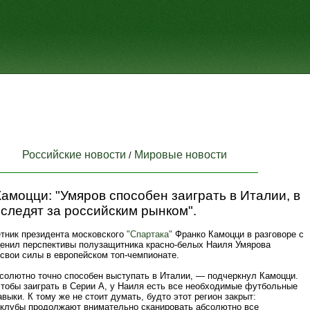
Российские новости
Мировые новости
/
амоцци: "Умяров способен заиграть в Италии, в
следят за российским рынком".
тник президента московского
"Спартака"
Франко Камоцци в разговоре с
ценил перспективы полузащитника красно-белых Наиля Умярова
свои силы в европейском топ-чемпионате.
солютно точно способен выступать в Италии, — подчеркнул Камоцци.
чтобы заиграть в Серии А, у Наиля есть все необходимые футбольные
авыки. К тому же не стоит думать, будто этот регион закрыт:
 клубы продолжают внимательно сканировать абсолютно все