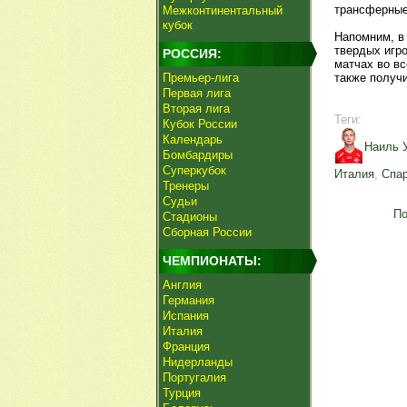
трансферные
Межконтинентальный
кубок
Напомним, в
твердых игр
РОССИЯ:
матчах во вс
Премьер-лига
также получ
Первая лига
Вторая лига
Теги:
Кубок России
Календарь
Наиль 
Бомбардиры
Суперкубок
Италия
,
Спар
Тренеры
Судьи
По
Стадионы
Сборная России
ЧЕМПИОНАТЫ:
Англия
Германия
Испания
Италия
Франция
Нидерланды
Португалия
Турция