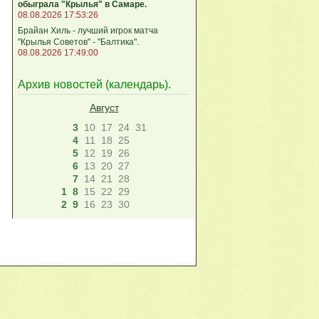
обыграла "Крылья" в Самаре.
08.08.2026 17:53:26
Брайан Хиль - лучший игрок матча
"Крылья Советов" - "Балтика".
08.08.2026 17:49:00
Архив новостей (
календарь
).
Август
3
10
17
24
31
4
11
18
25
5
12
19
26
6
13
20
27
7
14
21
28
1
8
15
22
29
2
9
16
23
30