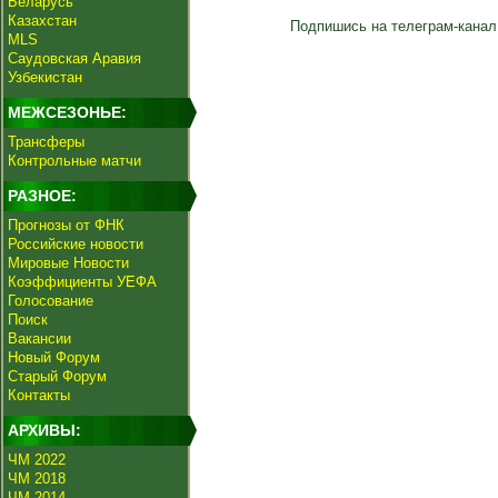
Беларусь
Казахстан
Подпишись на телеграм-канал
MLS
Саудовская Аравия
Узбекистан
МЕЖСЕЗОНЬЕ:
Трансферы
Контрольные матчи
РАЗНОЕ:
Прогнозы от ФНК
Российские новости
Мировые Новости
Коэффициенты УЕФА
Голосование
Поиск
Вакансии
Новый Форум
Старый Форум
Контакты
АРХИВЫ:
ЧМ 2022
ЧМ 2018
ЧМ 2014