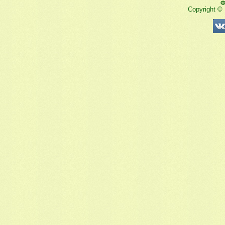
Ф
Copyright ©