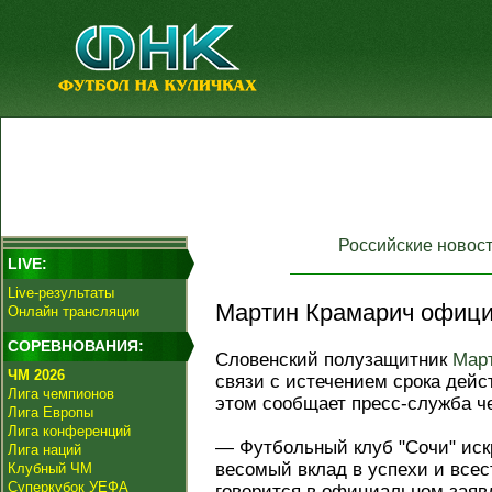
Российские новос
LIVE:
Live-результаты
Мартин Крамарич официа
Онлайн трансляции
СОРЕВНОВАНИЯ:
Словенский полузащитник
Мар
ЧМ 2026
связи с истечением срока дейс
Лига чемпионов
этом сообщает пресс-служба че
Лига Европы
Лига конференций
— Футбольный клуб "Сочи" иск
Лига наций
весомый вклад в успехи и всес
Клубный ЧМ
Суперкубок УЕФА
говорится в официальном зая