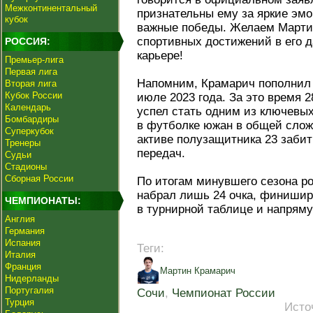
Межконтинентальный
признательны ему за яркие эм
кубок
важные победы. Желаем Мартин
спортивных достижений в его
РОССИЯ:
карьере!
Премьер-лига
Первая лига
Напомним, Крамарич пополнил 
Вторая лига
Кубок России
июле 2023 года. За это время 
Календарь
успел стать одним из ключевы
Бомбардиры
в футболке южан в общей слож
Суперкубок
активе полузащитника 23 забит
Тренеры
передач.
Судьи
Стадионы
Сборная России
По итогам минувшего сезона р
набрал лишь 24 очка, финиширо
ЧЕМПИОНАТЫ:
в турнирной таблице и напряму
Англия
Германия
Испания
Теги:
Италия
Франция
Мартин Крамарич
Нидерланды
Португалия
Сочи
,
Чемпионат России
Турция
Исто