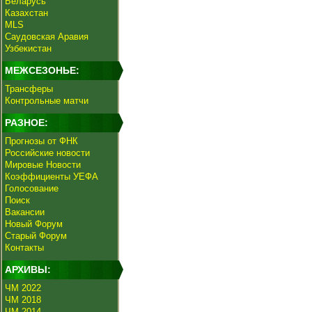
Беларусь
Казахстан
MLS
Саудовская Аравия
Узбекистан
МЕЖСЕЗОНЬЕ:
Трансферы
Контрольные матчи
РАЗНОЕ:
Прогнозы от ФНК
Российские новости
Мировые Новости
Коэффициенты УЕФА
Голосование
Поиск
Вакансии
Новый Форум
Старый Форум
Контакты
АРХИВЫ:
ЧМ 2022
ЧМ 2018
ЧМ 2014