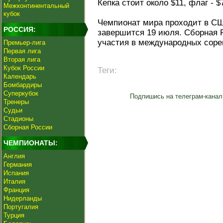
Кепка стоит около $11, флаг - $
Межконтинентальный
кубок
Чемпионат мира проходит в СШ
РОССИЯ:
завершится 19 июля. Сборная Р
участия в международных соре
Премьер-лига
Первая лига
Вторая лига
Кубок России
Теги:
Календарь
Бомбардиры
Суперкубок
Подпишись на телеграм-канал
Тренеры
Судьи
Стадионы
Сборная России
ЧЕМПИОНАТЫ:
Англия
Германия
Испания
Италия
Франция
Нидерланды
Португалия
Турция