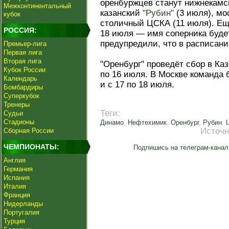
оренбуржцев станут нижнекамс
Межконтинентальный
казанский
"Рубин"
(3 июля), мо
кубок
столичный ЦСКА (11 июля). Ещ
РОССИЯ:
18 июля — имя соперника будет
предупредили, что в расписани
Премьер-лига
Первая лига
Вторая лига
"Оренбург" проведёт сбор в Каз
Кубок России
по 16 июля. В Москве команда 
Календарь
и с 17 по 18 июля.
Бомбардиры
Суперкубок
Тренеры
Теги:
Судьи
Стадионы
Динамо
,
Нефтехимик
,
Оренбург
,
Рубин
,
Источн
Сборная России
ЧЕМПИОНАТЫ:
Подпишись на телеграм-канал
Англия
Германия
Испания
Италия
Франция
Нидерланды
Португалия
Турция