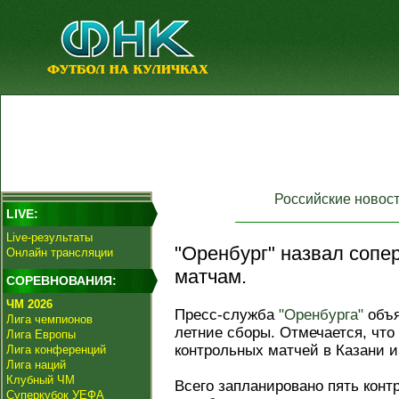
Российские новос
LIVE:
Live-результаты
"Оренбург" назвал сопе
Онлайн трансляции
матчам.
СОРЕВНОВАНИЯ:
ЧМ 2026
Пресс-служба
"Оренбурга"
объя
Лига чемпионов
летние сборы. Отмечается, что
Лига Европы
контрольных матчей в Казани и
Лига конференций
Лига наций
Клубный ЧМ
Всего запланировано пять конт
Суперкубок УЕФА