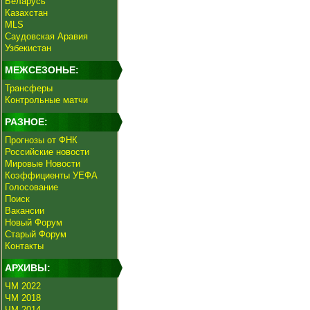
Беларусь
Казахстан
MLS
Саудовская Аравия
Узбекистан
МЕЖСЕЗОНЬЕ:
Трансферы
Контрольные матчи
РАЗНОЕ:
Прогнозы от ФНК
Российские новости
Мировые Новости
Коэффициенты УЕФА
Голосование
Поиск
Вакансии
Новый Форум
Старый Форум
Контакты
АРХИВЫ:
ЧМ 2022
ЧМ 2018
ЧМ 2014