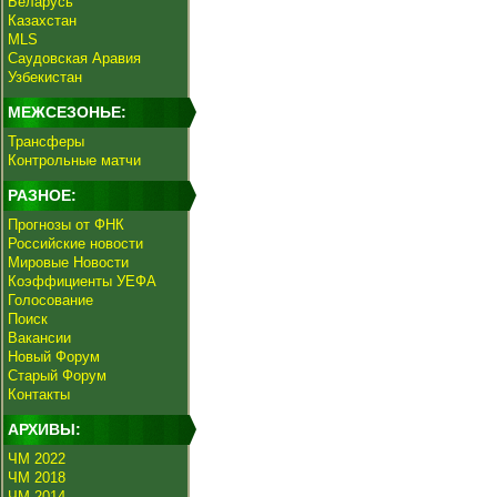
Беларусь
Казахстан
MLS
Саудовская Аравия
Узбекистан
МЕЖСЕЗОНЬЕ:
Трансферы
Контрольные матчи
РАЗНОЕ:
Прогнозы от ФНК
Российские новости
Мировые Новости
Коэффициенты УЕФА
Голосование
Поиск
Вакансии
Новый Форум
Старый Форум
Контакты
АРХИВЫ:
ЧМ 2022
ЧМ 2018
ЧМ 2014