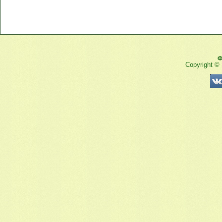
Ф
Copyright ©