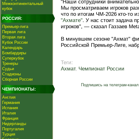
"Наши сотрудники внимательно
Межконтинентальный
Мы просматриваем игроков раз
кубок
что по итогам ЧМ-2026 кто-то и
РОССИЯ:
"Ахмате"
. У нас стоит задача 
игроков", — сказал Газзаев Meta
Премьер-лига
Первая лига
Вторая лига
В минувшем сезоне "Ахмат" фи
Кубок России
Российской Премьер-Лиге, набр
Календарь
Бомбардиры
Суперкубок
Теги:
Тренеры
Ахмат
,
Чемпионат России
Судьи
Стадионы
Сборная России
Подпишись на телеграм-канал
ЧЕМПИОНАТЫ:
Англия
Германия
Испания
Италия
Франция
Нидерланды
Португалия
Турция