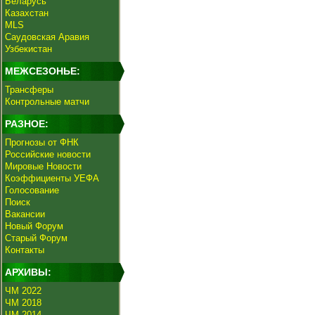
Беларусь
Казахстан
MLS
Саудовская Аравия
Узбекистан
МЕЖСЕЗОНЬЕ:
Трансферы
Контрольные матчи
РАЗНОЕ:
Прогнозы от ФНК
Российские новости
Мировые Новости
Коэффициенты УЕФА
Голосование
Поиск
Вакансии
Новый Форум
Старый Форум
Контакты
АРХИВЫ:
ЧМ 2022
ЧМ 2018
ЧМ 2014