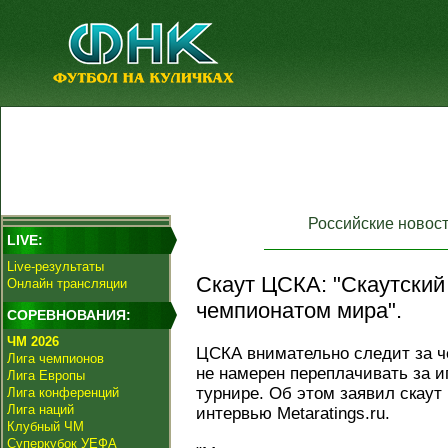
Российские новос
LIVE:
Live-результаты
Скаут ЦСКА: "Скаутский
Онлайн трансляции
чемпионатом мира".
СОРЕВНОВАНИЯ:
ЧМ 2026
ЦСКА внимательно следит за ч
Лига чемпионов
не намерен переплачивать за иг
Лига Европы
турнире. Об этом заявил скаут
Лига конференций
Лига наций
интервью Metaratings.ru.
Клубный ЧМ
Суперкубок УЕФА