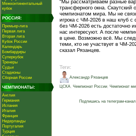
"Мы рассматриваем разные вар
Межконтинентальный
трансферного окна. Скаутский 
кубок
чемпионатом мира. Мы не связ
РОССИЯ:
игрока с ЧМ-2026 в наш клуб с 
без ЧМ-2026 есть достаточно и
Премьер-лига
Первая лига
нас интересуют. А после чемпи
Вторая лига
в цене. Возможно всё. Мы след
Кубок России
теми, кто не участвует в ЧМ-202
Календарь
сказал Рязанцев.
Бомбардиры
Суперкубок
Тренеры
Теги:
Судьи
Стадионы
Александр Рязанцев
Сборная России
ЦСКА
,
Чемпионат России
,
Чемпионат ми
ЧЕМПИОНАТЫ:
Англия
Германия
Подпишись на телеграм-канал
Испания
Италия
Франция
Нидерланды
Португалия
Турция